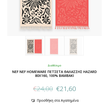
Διαθέσιμο
NEF NEF HOMEWARE ΠΕΤΣΕΤΑ ΘΑΛΑΣΣΗΣ HAZARD
80X160, 100% BAMBAKI
Original
Η
€
24,00
€
21,60
price
τρέχουσα
was:
τιμή
Αυτό
Προσθήκη στα Αγαπημένα
€24,00.
είναι:
το
προϊόν
€21,60.