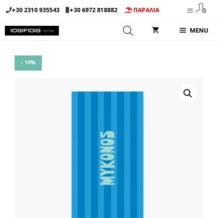
Μετάβαση
+30 2310 935543
+30 6972 818882
ΠΑΡΑΛΙΑ
σε
περιεχόμενο
MENU
- 10%