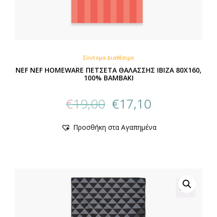
Σύντομα Διαθέσιμο
NEF NEF HOMEWARE ΠΕΤΣΕΤΑ ΘΑΛΑΣΣΗΣ IBIZA 80X160,
100% BAMBAKI
Original
Η
€
19,00
€
17,10
price
τρέχουσα
was:
τιμή
Προσθήκη στα Αγαπημένα
€19,00.
είναι:
€17,10.