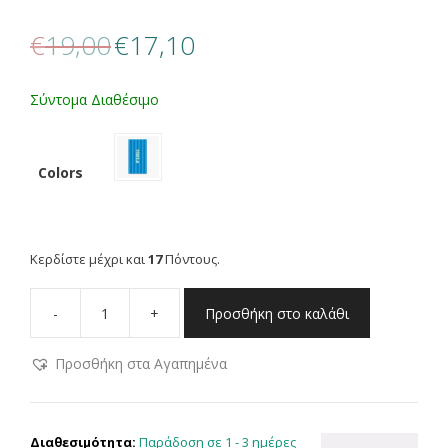
Original
Η
€
19,00
€
17,10
price
τρέχουσα
was:
τιμή
€19,00.
είναι:
Σύντομα Διαθέσιμο
€17,10.
Colors
Κερδίστε μέχρι και
17
Πόντους.
-
+
Προσθήκη στο καλάθι
NEF
NEF
Προσθήκη στα Αγαπημένα
HOMEWARE
ΠΕΤΣΕΤΑ
ΘΑΛΑΣΣΗΣ
MYKONOS
Παράδοση σε 1 - 3 ημέρες
Διαθεσιμότητα: