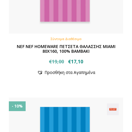
Σύντομα Διαθέσιμο
NEF NEF HOMEWARE ΠΕΤΣΕΤΑ ΘΑΛΑΣΣΗΣ MIAMI
80X160, 100% BAMBAKI
Original
Η
€
19,00
€
17,10
price
τρέχουσα
Προσθήκη στα Αγαπημένα
was:
τιμή
€19,00.
είναι:
€17,10.
- 10%