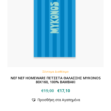
Σύντομα Διαθέσιμο
NEF NEF HOMEWARE ΠΕΤΣΕΤΑ ΘΑΛΑΣΣΗΣ MYKONOS
80X160, 100% BAMBAKI
Original
Η
€
19,00
€
17,10
price
τρέχουσα
Προσθήκη στα Αγαπημένα
was:
τιμή
€19,00.
είναι: