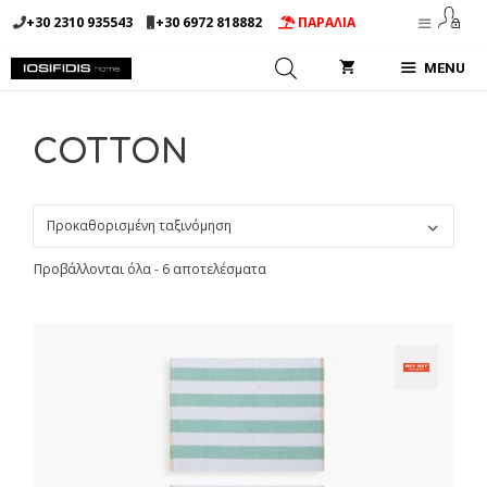
Μετάβαση
+30 2310 935543
+30 6972 818882
ΠΑΡΑΛΙΑ
σε
περιεχόμενο
MENU
COTTON
Προβάλλονται όλα - 6 αποτελέσματα