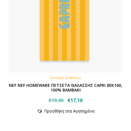
Σύντομα Διαθέσιμο
NEF NEF HOMEWARE ΠΕΤΣΕΤΑ ΘΑΛΑΣΣΗΣ CAPRI 80X160,
100% BAMBAKI
Original
Η
€
19,00
€
17,10
price
τρέχουσα
Προσθήκη στα Αγαπημένα
was:
τιμή
€19,00.
είναι:
€17,10.