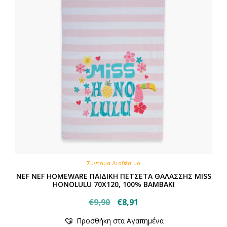
Σύντομα Διαθέσιμο
NEF NEF HOMEWARE ΠΑΙΔΙΚΗ ΠΕΤΣΕΤΑ ΘΑΛΑΣΣΗΣ MISS
HONOLULU 70X120, 100% BAMBAKI
Original
Η
€
9,90
€
8,91
price
τρέχουσα
Προσθήκη στα Αγαπημένα
was:
τιμή