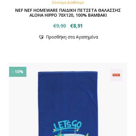
Σύντομα Διαθέσιμο
NEF NEF HOMEWARE ΠΑΙΔΙΚΗ ΠΕΤΣΕΤΑ ΘΑΛΑΣΣΗΣ
ALOHA HIPPO 70X120, 100% BAMBAKI
Original
Η
€
9,90
€
8,91
price
τρέχουσα
Προσθήκη στα Αγαπημένα
was:
τιμή
€9,90.
είναι:
€8,91.
- 10%