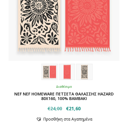
Διαθέσιμο
NEF NEF HOMEWARE ΠΕΤΣΕΤΑ ΘΑΛΑΣΣΗΣ HAZARD
80X160, 100% BAMBAKI
Original
Η
€
24,00
€
21,60
Αυτό
price
τρέχουσα
Προσθήκη στα Αγαπημένα
το
was:
τιμή
προϊόν