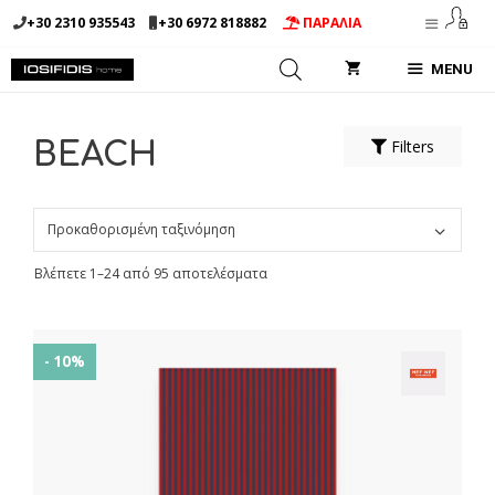
Μετάβαση
+30 2310 935543
+30 6972 818882
ΠΑΡΑΛΙΑ
σε
περιεχόμενο
MENU
Filters
BEACH
Βλέπετε 1–24 από 95 αποτελέσματα
- 10%