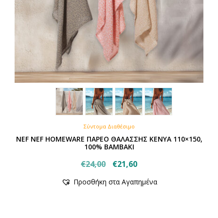
Σύντομα Διαθέσιμο
NEF NEF HOMEWARE ΠΑΡΕΟ ΘΑΛΑΣΣΗΣ KENYA 110×150,
100% ΒΑΜΒΑΚΙ
Original
Η
€
24,00
€
21,60
price
τρέχουσα
Προσθήκη στα Αγαπημένα
was:
τιμή
€24,00.
είναι:
€21,60.