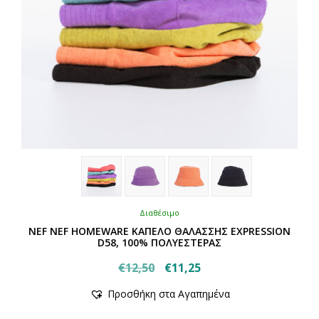
προϊόντος
Διαθέσιμο
NEF NEF HOMEWARE ΚΑΠΕΛΟ ΘΑΛΑΣΣΗΣ EXPRESSION
D58, 100% ΠΟΛΥΕΣΤΕΡΑΣ
Original
Η
€
12,50
€
11,25
Αυτό
price
τρέχουσα
Προσθήκη στα Αγαπημένα
το
was:
τιμή
προϊόν
€12,50.
είναι: