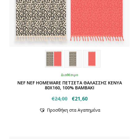
Διαθέσιμο
NEF NEF HOMEWARE ΠΕΤΣΕΤΑ ΘΑΛΑΣΣΗΣ KENYA
80X160, 100% BAMBAKI
Original
Η
€
24,00
€
21,60
Αυτό
price
τρέχουσα
Προσθήκη στα Αγαπημένα
το
was:
τιμή
προϊόν
€24,00.
είναι:
έχει
€21,60.
πολλαπλές
παραλλαγές.