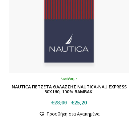
Διαθέσιμο
NAUTICA ΠΕΤΣΕΤΑ ΘΑΛΑΣΣΗΣ NAUTICA-NAU EXPRESS
80X160, 100% BAMBAKI
Original
Η
€
28,00
€
25,20
Αυτό
price
τρέχουσα
Προσθήκη στα Αγαπημένα
το
was:
τιμή
προϊόν
€28,00.
είναι:
έχει
€25,20.
πολλαπλές