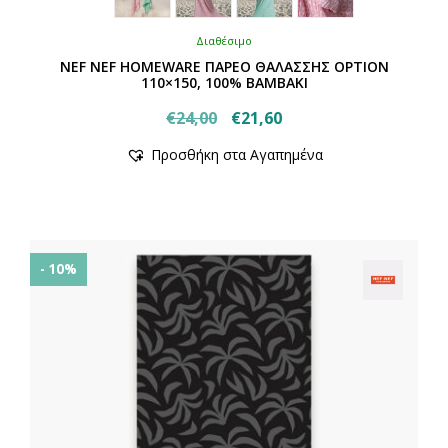
Διαθέσιμο
NEF NEF HOMEWARE ΠΑΡΕΟ ΘΑΛΑΣΣΗΣ OPTION
110×150, 100% ΒΑΜΒΑΚΙ
Original
Η
€
24,00
€
21,60
Αυτό
price
τρέχουσα
Προσθήκη στα Αγαπημένα
το
was:
τιμή
προϊόν
€24,00.
είναι:
έχει
€21,60.
πολλαπλές
παραλλαγές.
Οι
- 10%
επιλογές
μπορούν
να
επιλεγούν
στη
σελίδα
του
προϊόντος