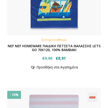
Σύντομα Διαθέσιμο
NEF NEF HOMEWARE ΠΑΙΔΙΚΗ ΠΕΤΣΕΤΑ ΘΑΛΑΣΣΗΣ LETS
GO 70X120, 100% BAMBAKI
Original
Η
€
9,90
€
8,91
price
τρέχουσα
Προσθήκη στα Αγαπημένα
was:
τιμή
€9,90.
είναι:
€8,91.
- 10%