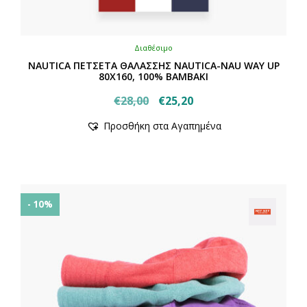
Διαθέσιμο
NAUTICA ΠΕΤΣΕΤΑ ΘΑΛΑΣΣΗΣ NAUTICA-NAU WAY UP
80X160, 100% BAMBAKI
Original
Η
€
28,00
€
25,20
Αυτό
price
τρέχουσα
Προσθήκη στα Αγαπημένα
το
was:
τιμή
προϊόν
€28,00.
είναι:
έχει
€25,20.
πολλαπλές
παραλλαγές.
Οι
- 10%
επιλογές
μπορούν
να
επιλεγούν
στη
σελίδα
του