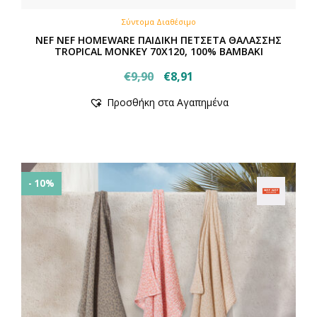
Σύντομα Διαθέσιμο
NEF NEF HOMEWARE ΠΑΙΔΙΚΗ ΠΕΤΣΕΤΑ ΘΑΛΑΣΣΗΣ
TROPICAL MONKEY 70X120, 100% BAMBAKI
Original
Η
€
9,90
€
8,91
price
τρέχουσα
Προσθήκη στα Αγαπημένα
was:
τιμή
€9,90.
είναι:
€8,91.
- 10%