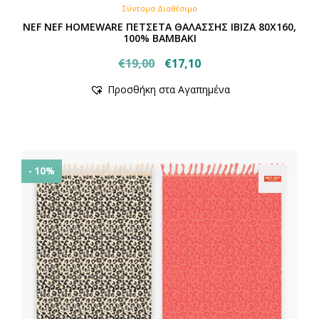
Σύντομα Διαθέσιμο
NEF NEF HOMEWARE ΠΕΤΣΕΤΑ ΘΑΛΑΣΣΗΣ IBIZA 80X160,
100% BAMBAKI
Original
Η
€
19,00
€
17,10
price
τρέχουσα
Προσθήκη στα Αγαπημένα
was:
τιμή
€19,00.
είναι:
€17,10.
- 10%