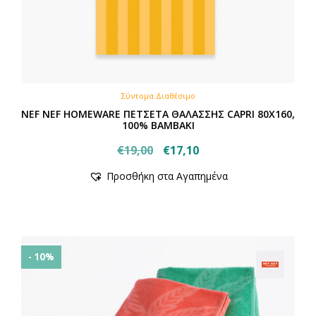
Σύντομα Διαθέσιμο
NEF NEF HOMEWARE ΠΕΤΣΕΤΑ ΘΑΛΑΣΣΗΣ CAPRI 80X160,
100% BAMBAKI
Original
Η
€
19,00
€
17,10
price
τρέχουσα
Προσθήκη στα Αγαπημένα
was:
τιμή
€19,00.
είναι:
€17,10.
- 10%