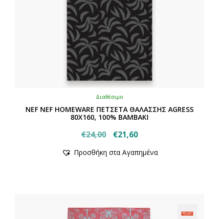
Διαθέσιμο
NEF NEF HOMEWARE ΠΕΤΣΕΤΑ ΘΑΛΑΣΣΗΣ AGRESS
80X160, 100% BAMBAKI
Original
Η
€
24,00
€
21,60
Αυτό
price
τρέχουσα
Προσθήκη στα Αγαπημένα
το
was:
τιμή
προϊόν
€24,00.
είναι:
έχει
€21,60.
πολλαπλές
παραλλαγές.
Οι
επιλογές