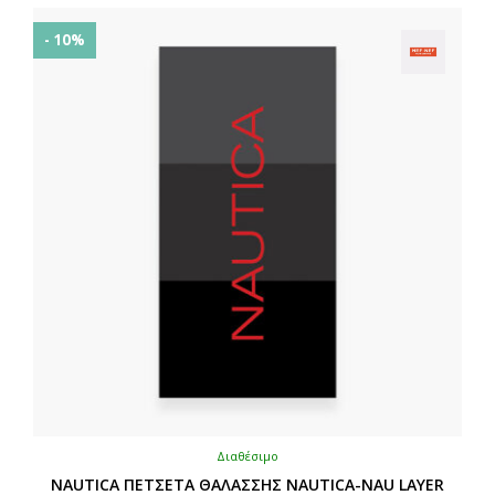
παραλλαγές.
Οι
- 10%
επιλογές
μπορούν
να
επιλεγούν
στη
σελίδα
του
προϊόντος
Διαθέσιμο
NAUTICA ΠΕΤΣΕΤΑ ΘΑΛΑΣΣΗΣ NAUTICA-NAU LAYER