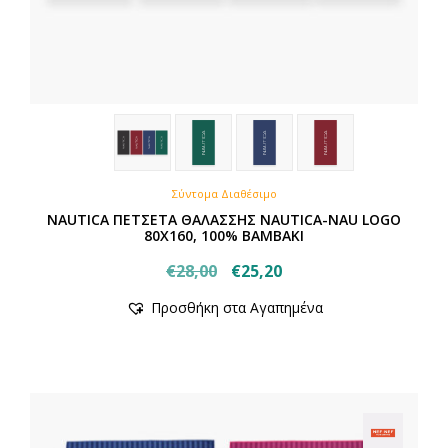
Σύντομα Διαθέσιμο
NAUTICA ΠΕΤΣΕΤΑ ΘΑΛΑΣΣΗΣ NAUTICA-NAU LOGO
80X160, 100% BAMBAKI
Original
Η
€
28,00
€
25,20
price
τρέχουσα
Προσθήκη στα Αγαπημένα
was:
τιμή
€28,00.
είναι:
€25,20.