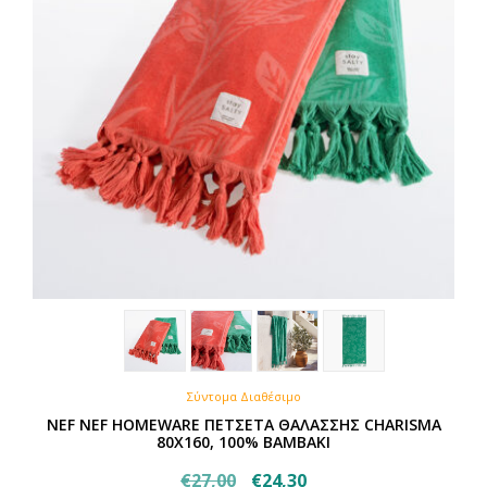
Σύντομα Διαθέσιμο
NEF NEF HOMEWARE ΠΕΤΣΕΤΑ ΘΑΛΑΣΣΗΣ CHARISMA
80X160, 100% BAMBAKI
Original
Η
€
27,00
€
24,30