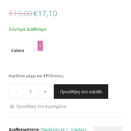
Original
Η
€
19,00
€
17,10
price
τρέχουσα
was:
τιμή
€19,00.
είναι:
Σύντομα Διαθέσιμο
€17,10.
Colors
Κερδίστε μέχρι και
17
Πόντους.
-
+
Προσθήκη στο καλάθι
NEF
NEF
Προσθήκη στα Αγαπημένα
HOMEWARE
ΠΕΤΣΕΤΑ
ΘΑΛΑΣΣΗΣ
MIAMI
Παράδοση σε 1 - 3 ημέρες
Διαθεσιμότητα: