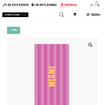
Μετάβαση
+30 2310 935543
+30 6972 818882
ΠΑΡΑΛΙΑ
σε
περιεχόμενο
MENU
- 10%