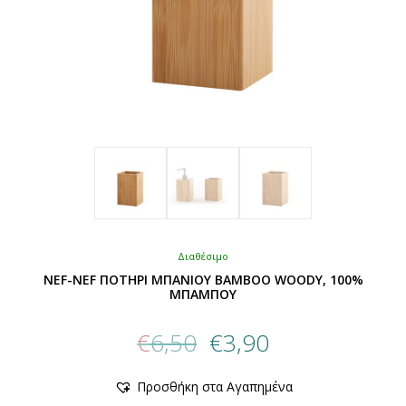
Διαθέσιμο
NEF-NEF ΠΟΤΗΡΙ ΜΠΑΝΙΟΥ BAMBOO WOODY, 100%
ΜΠΑΜΠΟΥ
Original
Η
€
6,50
€
3,90
price
τρέχουσα
was:
τιμή
Αυτό
Προσθήκη στα Αγαπημένα
€6,50.
είναι:
το