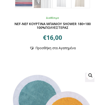
Διαθέσιμο
NEF-NEF ΚΟΥΡΤΙΝΑ ΜΠΑΝΙΟΥ SHOWER 180×180
100%ΠΟΛΥΕΣΤΕΡΑΣ
€
16,00
Αυτό
Προσθήκη στα Αγαπημένα
το
προϊόν
έχει
πολλαπλές
παραλλαγές.
Οι
επιλογές
μπορούν
να
επιλεγούν
στη
σελίδα