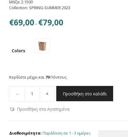
Μάζα: 2.1500
Collection: SPRING-SUMMER 2023
Price
€
69,00
€
79,00
–
range:
€69,00
through
€79,00
Colors
Κερδίστε μέχρι και
79
Πόντους.
-
+
Προσθήκη στο καλάθι
NEF-
NEF
Προσθήκη στα Αγαπημένα
ΚΑΛΑΘΙ
ΑΠΛΥΤΩΝ
ΥΑΚΙΝΘ.
ROMANO
Παράδοση σε 1 - 3 ημέρες
Διαθεσιμότητα:
40Χ30Χ50,