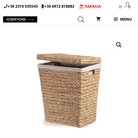
Μετάβαση
+30 2310 935543
+30 6972 818882
ΠΑΡΑΛΙΑ
σε
περιεχόμενο
MENU