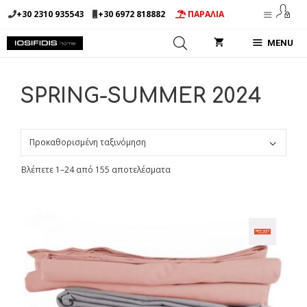
Μετάβαση
+30 2310 935543
+30 6972 818882
ΠΑΡΑΛΙΑ
σε
περιεχόμενο
MENU
SPRING-SUMMER 2024
Βλέπετε 1–24 από 155 αποτελέσματα