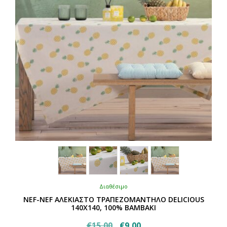
στη
σελίδα
του
προϊόντος
Διαθέσιμο
NEF-NEF ΑΛΕΚΙΑΣΤΟ ΤΡΑΠΕΖΟΜΑΝΤΗΛΟ DELICIOUS
140Χ140, 100% BAMBAKI
Original
Η
€
15,00
€
9,00