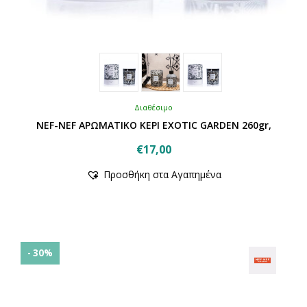
Διαθέσιμο
NEF-NEF ΑΡΩΜΑΤΙΚΟ ΚΕΡΙ EXOTIC GARDEN 260gr,
€
17,00
Αυτό
Προσθήκη στα Αγαπημένα
το
προϊόν
έχει
πολλαπλές
παραλλαγές.
Οι
- 30%
επιλογές
μπορούν
να