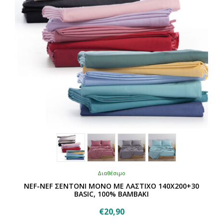
στη
σελίδα
του
προϊόντος
Διαθέσιμο
NEF-NEF ΣΕΝΤΟΝΙ ΜΟΝΟ ΜΕ ΛΑΣΤΙΧΟ 140Χ200+30
BASIC, 100% BAMBAKI
€
20,90
Αυτό