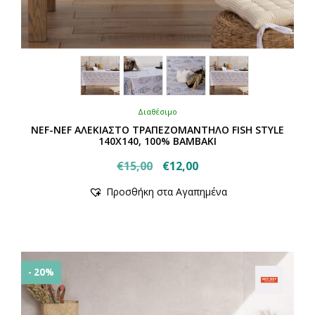
Διαθέσιμο
NEF-NEF ΑΛΕΚΙΑΣΤΟ ΤΡΑΠΕΖΟΜΑΝΤΗΛΟ FISH STYLE
140Χ140, 100% BAMBAKI
Original
Η
€
15,00
€
12,00
Αυτό
price
τρέχουσα
Προσθήκη στα Αγαπημένα
το
was:
τιμή
προϊόν
€15,00.
είναι:
έχει
€12,00.
πολλαπλές
παραλλαγές.
Οι
- 20%
επιλογές
μπορούν
να