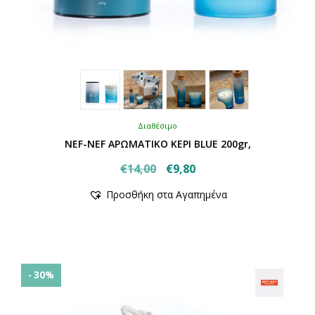
Διαθέσιμο
NEF-NEF ΑΡΩΜΑΤΙΚΟ ΚΕΡΙ BLUE 200gr,
Original
Η
€
14,00
€
9,80
Αυτό
price
τρέχουσα
Προσθήκη στα Αγαπημένα
το
was:
τιμή
προϊόν
€14,00.
είναι:
έχει
€9,80.
πολλαπλές
παραλλαγές.
Οι
- 30%
επιλογές
μπορούν