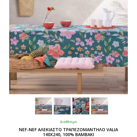
να
επιλεγούν
στη
σελίδα
του
προϊόντος
Διαθέσιμο
NEF-NEF ΑΛΕΚΙΑΣΤΟ ΤΡΑΠΕΖΟΜΑΝΤΗΛΟ VALIA
140Χ240, 100% BAMBAKI