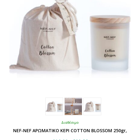
να
επιλεγούν
στη
σελίδα
του
προϊόντος
Διαθέσιμο
NEF-NEF ΑΡΩΜΑΤΙΚΟ ΚΕΡΙ COTTON BLOSSOM 250gr,