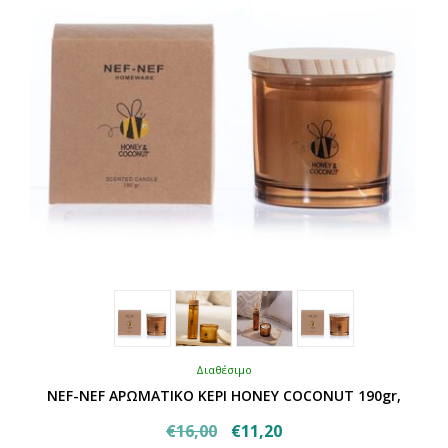
επιλεγούν
στη
σελίδα
του
προϊόντος
Διαθέσιμο
NEF-NEF ΑΡΩΜΑΤΙΚΟ ΚΕΡΙ HONEY COCONUT 190gr,
Original
Η
€
16,00
€
11,20