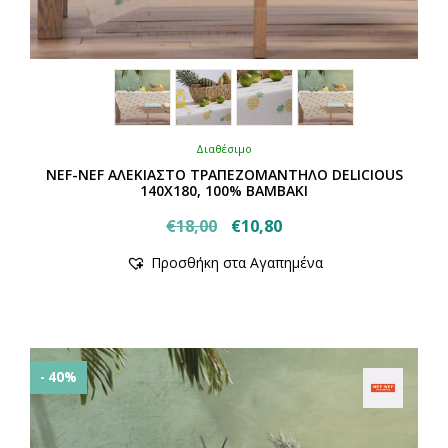
Διαθέσιμο
NEF-NEF ΑΛΕΚΙΑΣΤΟ ΤΡΑΠΕΖΟΜΑΝΤΗΛΟ DELICIOUS
140Χ180, 100% BAMBAKI
Original
Η
€
18,00
€
10,80
Αυτό
price
τρέχουσα
Προσθήκη στα Αγαπημένα
το
was:
τιμή
προϊόν
€18,00.
είναι:
έχει
€10,80.
πολλαπλές
παραλλαγές.
Οι
- 40%
επιλογές
μπορούν
να