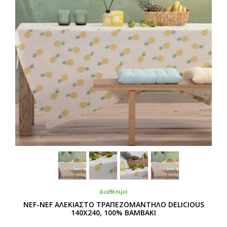
επιλεγούν
στη
σελίδα
του
προϊόντος
Διαθέσιμο
NEF-NEF ΑΛΕΚΙΑΣΤΟ ΤΡΑΠΕΖΟΜΑΝΤΗΛΟ DELICIOUS
140Χ240, 100% BAMBAKI