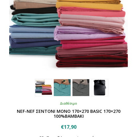
σελίδα
του
προϊόντος
Διαθέσιμο
NEF-NEF ΣΕΝΤΟΝΙ ΜΟΝΟ 170×270 BASIC 170×270
100%ΒΑΜΒΑΚΙ
€
17,90
Αυτό