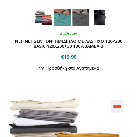
Διαθέσιμο
NEF-NEF ΣΕΝΤΟΝΙ ΗΜΙΔΙΠΛΟ ΜΕ ΛΑΣΤΙΧΟ 120×200
BASIC 120Χ200+30 100%ΒΑΜΒΑΚΙ
€
19,90
Αυτό
Προσθήκη στα Αγαπημένα
το
προϊόν
έχει
πολλαπλές
παραλλαγές.
Οι
επιλογές
μπορούν
να
επιλεγούν
στη