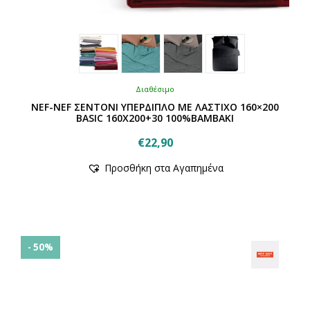
Διαθέσιμο
NEF-NEF ΣΕΝΤΟΝΙ ΥΠΕΡΔΙΠΛΟ ΜΕ ΛΑΣΤΙΧΟ 160×200
BASIC 160Χ200+30 100%ΒΑΜΒΑΚΙ
€
22,90
Αυτό
Προσθήκη στα Αγαπημένα
το
προϊόν
έχει
πολλαπλές
παραλλαγές.
Οι
- 50%
επιλογές
μπορούν
να
επιλεγούν