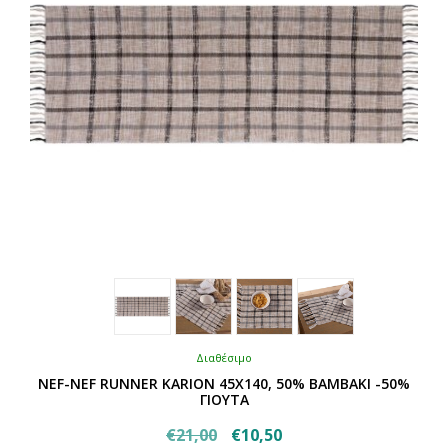
στη
σελίδα
του
προϊόντος
Διαθέσιμο
NEF-NEF RUNNER KARION 45X140, 50% BAMBAKI -50%
ΓΙΟΥΤΑ
Original
Η
€
21,00
€
10,50