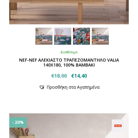
Διαθέσιμο
NEF-NEF ΑΛΕΚΙΑΣΤΟ ΤΡΑΠΕΖΟΜΑΝΤΗΛΟ VALIA
140Χ180, 100% BAMBAKI
Original
Η
€
18,00
€
14,40
Αυτό
price
τρέχουσα
Προσθήκη στα Αγαπημένα
το
was:
τιμή
προϊόν
€18,00.
είναι:
έχει
€14,40.
πολλαπλές
παραλλαγές.
Οι
- 20%
επιλογές
μπορούν