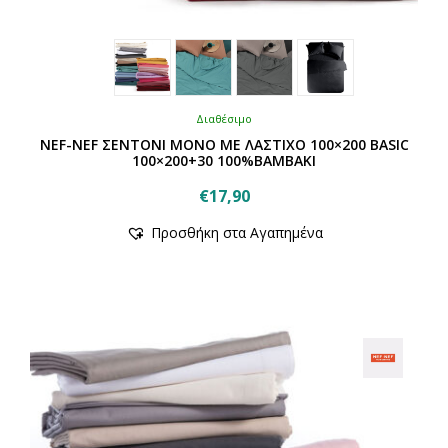
Διαθέσιμο
NEF-NEF ΣΕΝΤΟΝΙ ΜΟΝΟ ΜΕ ΛΑΣΤΙΧΟ 100×200 BASIC
100×200+30 100%ΒΑΜΒΑΚΙ
€
17,90
Αυτό
Προσθήκη στα Αγαπημένα
το
προϊόν
έχει
πολλαπλές
παραλλαγές.
Οι
επιλογές
μπορούν
να
επιλεγούν