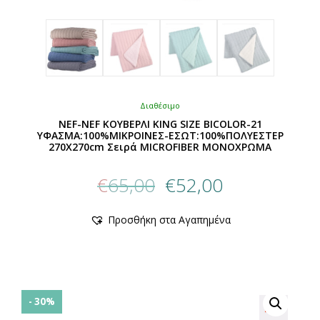
Διαθέσιμο
NEF-NEF ΚΟΥΒΕΡΛΙ KING SIZE BICOLOR-21
ΥΦΑΣΜΑ:100%ΜIΚΡΟΙΝΕΣ-ΕΣΩΤ:100%ΠΟΛΥΕΣΤΕΡ
270X270cm Σειρά MICROFIBER ΜΟΝΟΧΡΩΜΑ
Original
Η
€
65,00
€
52,00
price
τρέχουσα
was:
τιμή
Αυτό
Προσθήκη στα Αγαπημένα
€65,00.
είναι:
το
προϊόν
€52,00.
έχει
πολλαπλές
παραλλαγές.
Οι
- 30%
επιλογές