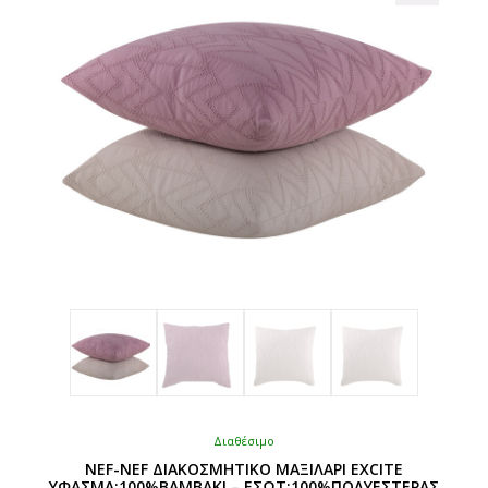
μπορούν
να
επιλεγούν
στη
σελίδα
του
προϊόντος
Διαθέσιμο
NEF-NEF ΔΙΑΚΟΣΜΗΤΙΚΟ ΜΑΞΙΛΑΡΙ EXCITE
ΥΦΑΣΜΑ:100%ΒΑΜΒΑΚΙ – ΕΣΩΤ:100%ΠΟΛΥΕΣΤΕΡΑΣ