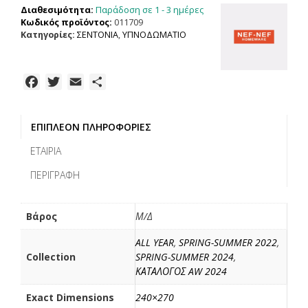
Παράδοση σε 1 - 3 ημέρες
Διαθεσιμότητα:
100%ΒΑΜΒΑΚΙ
Κωδικός προϊόντος:
011709
ποσότητα
Κατηγορίες:
ΣΕΝΤΟΝΙΑ
,
ΥΠΝΟΔΩΜΑΤΙΟ
F
T
E
Μ
a
w
m
ο
c
i
a
ι
ΕΠΙΠΛΈΟΝ ΠΛΗΡΟΦΟΡΊΕΣ
e
t
i
ρ
b
t
l
α
ΕΤΑΙΡΊΑ
o
e
σ
ΠΕΡΙΓΡΑΦΉ
o
r
τ
k
ε
ί
Βάρος
Μ/Δ
τ
ALL YEAR
,
SPRING-SUMMER 2022
,
ε
Collection
SPRING-SUMMER 2024
,
ΚΑΤΑΛΟΓΟΣ AW 2024
Exact Dimensions
240×270