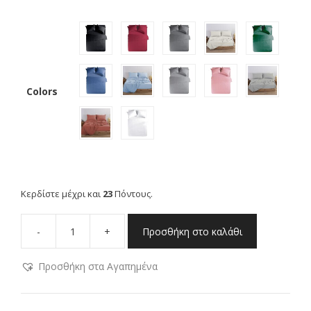
Colors
Κερδίστε μέχρι και
23
Πόντους.
NEF-
-
+
Προσθήκη στο καλάθι
NEF
ΣΕΝΤΟΝΙ
ΥΠΕΡΔΙΠΛΟ
Προσθήκη στα Αγαπημένα
240x270
BASIC
240x270