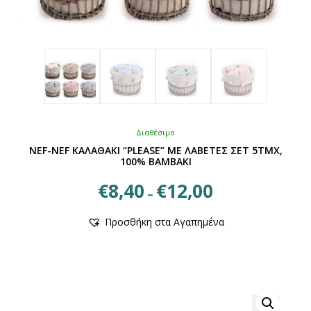
Διαθέσιμο
NEF-NEF ΚΑΛΑΘΑΚΙ “PLEASE” ΜΕ ΛΑΒΕΤΕΣ ΣΕΤ 5ΤΜΧ,
100% ΒΑΜΒΑΚΙ
Price
€
8,40
€
12,00
–
range:
Αυτό
€8,40
Προσθήκη στα Αγαπημένα
το
through
προϊόν
€12,00
έχει
πολλαπλές
παραλλαγές.
Οι