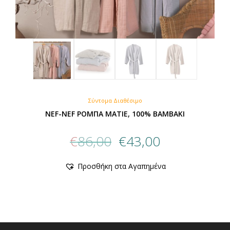
Σύντομα Διαθέσιμο
NEF-NEF ΡΟΜΠΑ ΜΑΤΙΕ, 100% BAMBAKI
Original
Η
€
86,00
€
43,00
price
τρέχουσα
was:
τιμή
Προσθήκη στα Αγαπημένα
€86,00.
είναι:
€43,00.