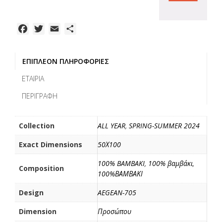
F
T
E
Μ
a
w
m
ο
c
i
a
ι
ΕΠΙΠΛΈΟΝ ΠΛΗΡΟΦΟΡΊΕΣ
e
t
i
ρ
b
t
l
α
ΕΤΑΙΡΊΑ
o
e
σ
ΠΕΡΙΓΡΑΦΉ
o
r
τ
k
ε
ί
Collection
ALL YEAR
,
SPRING-SUMMER 2024
τ
Exact Dimensions
50Χ100
ε
100% BAMBAKI
,
100% βαμβάκι
,
Composition
100%ΒΑΜΒΑΚΙ
Design
AEGEAN-705
Dimension
Προσώπου