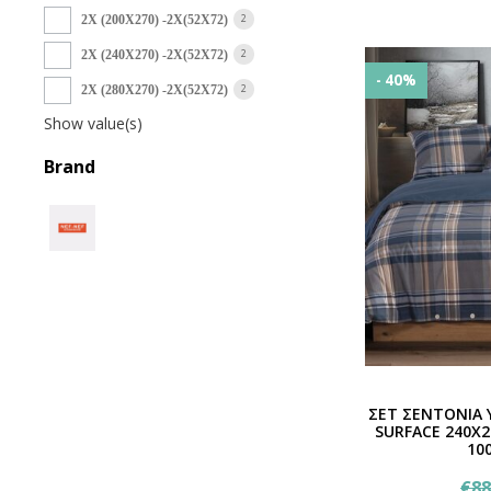
2
2Χ (200Χ270) -2Χ(52Χ72)
2
2Χ (240Χ270) -2Χ(52Χ72)
- 40%
2
2Χ (280Χ270) -2Χ(52Χ72)
Show value(s)
Brand
ΣΕΤ ΣΕΝΤΟΝΙΑ 
SURFACE 240Χ
10
€
88