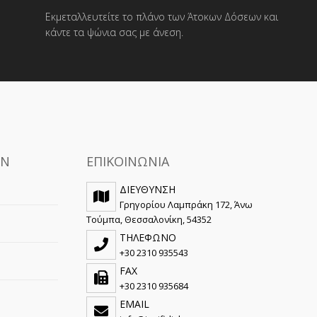
Εκμεταλλευτείτε το πλάνο των Άτοκων Δόσεων και
κάντε τα ψώνια σας με άνεση.
ΩΝ
ΕΠΙΚΟΙΝΩΝΙΑ
ΔΙΕΥΘΥΝΣΗ
Γρηγορίου Λαμπράκη 172, Άνω
Τούμπα, Θεσσαλονίκη, 54352
ΤΗΛΕΦΩΝΟ
+30 2310 935543
FAX
+30 2310 935684
EMAIL