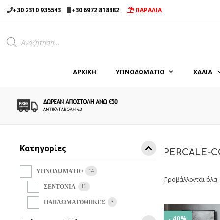
Μετάβαση
+30 2310 935543
+30 6972 818882
ΠΑΡΑΛΙΑ
σε
περιεχόμενο
Products
search
ΑΡΧΙΚΉ
ΥΠΝΟΔΩΜΑΤΙΟ
ΧΑΛΙΑ
Κατηγορίες
PERCALE-C
14
ΥΠΝΟΔΩΜΑΤΙΟ
Προβάλλονται όλα 
11
ΣΕΝΤΟΝΙΑ
3
ΠΑΠΛΩΜΑΤΟΘΗΚΕΣ
- 40%