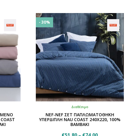
8,80.
€50,40.
- 30%
Διαθέσιμο
ΩΜΕΝΟ
NEF-NEF ΣΕΤ ΠΑΠΛΩΜΑΤΟΘΗΚΗ
 COAST
ΥΠΕΡΔΙΠΛΗ NAU COAST 240X220, 100%
ΑΚΙ
ΒΑΜΒΑΚΙ
Price
€
51,80
–
€
74,00