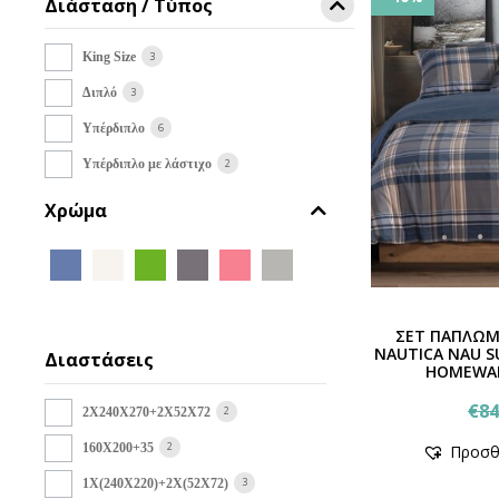
Διάσταση / Τύπος
3
King Size
3
Διπλό
6
Υπέρδιπλο
2
Υπέρδιπλο με λάστιχο
Χρώμα
ΣΕΤ ΠΑΠΛΩΜ
NAUTICA NAU S
Διαστάσεις
HOMEWAR
€
84
2
2Χ240Χ270+2Χ52Χ72
2
160X200+35
Προσθ
3
1X(240X220)+2X(52X72)