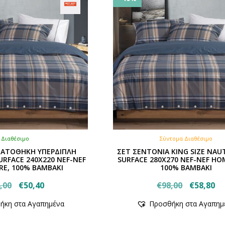
Διαθέσιμο
Σύντομα Διαθέσιμο
ΑΤΟΘΗΚΗ ΥΠΕΡΔΙΠΛΗ
ΣΕΤ ΣΕΝΤΟΝΙΑ KING SIZE NAU
URFACE 240X220 NEF-NEF
SURFACE 280Χ270 NEF-NEF H
E, 100% ΒΑΜΒΑΚΙ
100% ΒΑΜΒΑΚΙ
Original
Η
Original
Η
,00
€
50,40
€
98,00
€
58,80
Αυτό
price
τρέχουσα
price
τρ
ήκη στα Αγαπημένα
Προσθήκη στα Αγαπημ
το
was:
τιμή
was:
τι
προϊόν
€84,00.
είναι:
€98,00.
εί