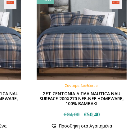
Σύντομα Διαθέσιμο
TICA NAU
ΣΕΤ ΣΕΝΤΟΝΙΑ ΔΙΠΛΑ NAUTICA NAU
OMEWARE,
SURFACE 200Χ270 NEF-NEF HOMEWARE,
100% ΒΑΜΒΑΚΙ
Original
Η
€
84,00
€
50,40
έχουσα
price
τρέχουσα
ένα
Προσθήκη στα Αγαπημένα
μή
was:
τιμή
ναι:
€84,00.
είναι: