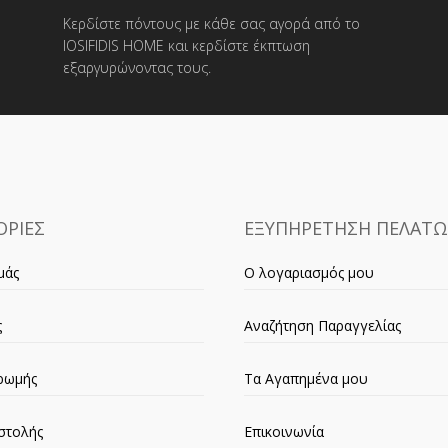
Κερδίστε πόντους με κάθε σας αγορά από το
IOSIFIDIS HOME και κερδίστε έκπτωση
εξαργυρώνοντας τους.
ΡΙΕΣ
ΕΞΥΠΗΡΕΤΗΣΗ ΠΕΛΑΤ
μάς
Ο λογαριασμός μου
ς
Αναζήτηση Παραγγελίας
ρωμής
Τα Αγαπημένα μου
στολής
Επικοινωνία