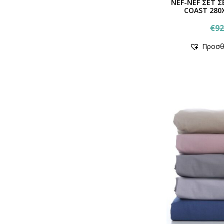
NEF-NEF ΣΕΤ Σ
COAST 280
€
92
Προσθ