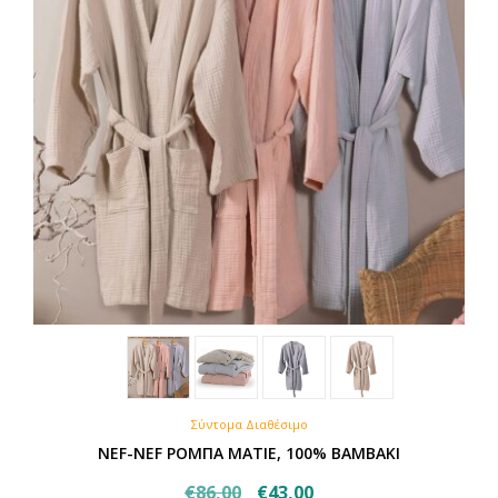
Σύντομα Διαθέσιμο
NEF-NEF ΡΟΜΠΑ ΜΑΤΙΕ, 100% BAMBAKI
Original
Η
€
86,00
€
43,00