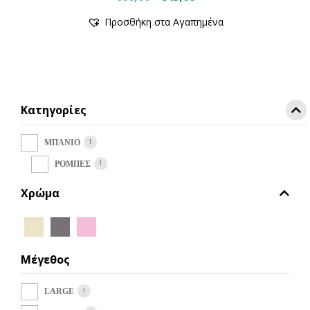
price
τρέχουσα
Προσθήκη στα Αγαπημένα
was:
τιμή
€86,00.
είναι:
€43,00.
Κατηγορίες
1
ΜΠΑΝΙΟ
1
ΡΟΜΠΕΣ
Χρώμα
Μέγεθος
1
LARGE