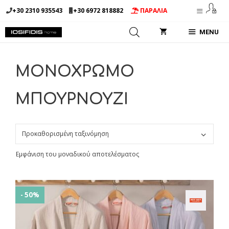
Μετάβαση
+30 2310 935543
+30 6972 818882
ΠΑΡΑΛΙΑ
σε
περιεχόμενο
MENU
ΜΟΝΟΧΡΩΜΟ
ΜΠΟΥΡΝΟΥΖΙ
Εμφάνιση του μοναδικού αποτελέσματος
- 50%