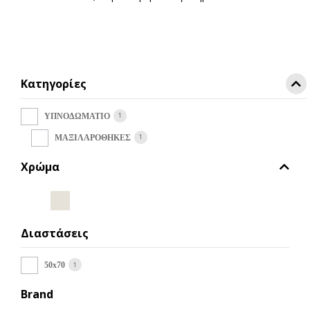
προϊόν
έχει
πολλαπλές
παραλλαγές.
Οι
Κατηγορίες
επιλογές
μπορούν
να
1
ΥΠΝΟΔΩΜΑΤΙΟ
επιλεγούν
1
ΜΑΞΙΛΑΡΟΘΗΚΕΣ
στη
σελίδα
Χρώμα
του
προϊόντος
Διαστάσεις
1
50x70
Brand