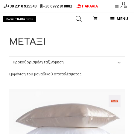
Μετάβαση
+30 2310 935543
+30 6972 818882
ΠΑΡΑΛΙΑ
σε
περιεχόμενο
MENU
ΜΕΤΑΞΙ
Εμφάνιση του μοναδικού αποτελέσματος