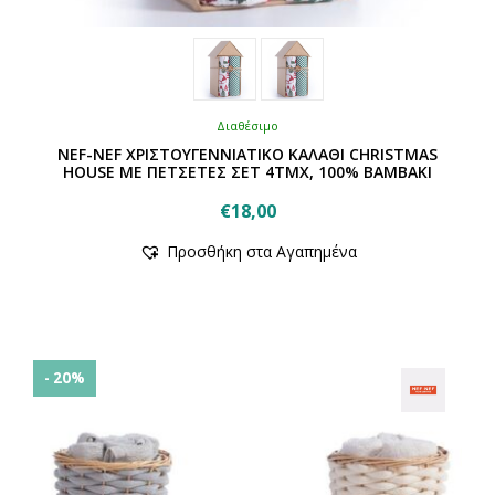
Διαθέσιμο
NEF-NEF ΧΡΙΣΤΟΥΓΕΝΝΙΑΤΙΚΟ ΚΑΛΑΘΙ CHRISTMAS
HOUSE ΜΕ ΠΕΤΣΕΤΕΣ ΣΕΤ 4ΤΜΧ, 100% ΒΑΜΒΑΚΙ
€
18,00
Αυτό
Προσθήκη στα Αγαπημένα
το
προϊόν
έχει
πολλαπλές
παραλλαγές.
Οι
- 20%
επιλογές
μπορούν
να
επιλεγούν
στη