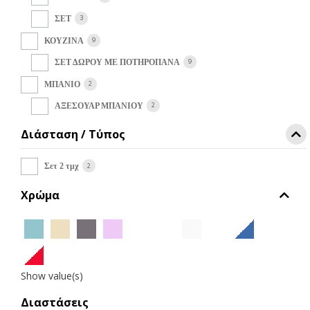
στη
σελίδα
3
ΣΕΤ
του
9
ΚΟΥΖΙΝΑ
προϊόντος
9
ΣΕΤ ΔΩΡΟΥ ΜΕ ΠΟΤΗΡΟΠΑΝΑ
2
ΜΠΑΝΙΟ
2
ΑΞΕΣΟΥΑΡ ΜΠΑΝΙΟΥ
Διάσταση / Τύπος
2
Σετ 2 τμχ
Χρώμα
Show value(s)
Διαστάσεις