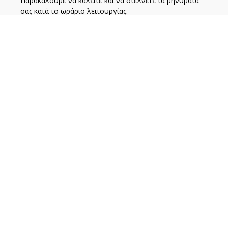
Παρακαλούμε να καλείτε και να στέλνετε τα μηνύματά
σας κατά το ωράριο λειτουργίας.
Facebook
Twitter
Email
Μοιραστείτε
ΠΛΗΡΟΦΟΡΙΕΣ
Σχετικά με εμάς
Όροι Χρήσης
Τρόποι Πληρωμής
Τρόποι Αποστολής
Πολιτική Επιστροφών