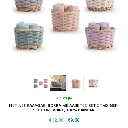
σελίδα
του
προϊόντος
Διαθέσιμο
NEF-NEF ΚΑΛΑΘΑΚΙ BORRA ΜΕ ΛΑΒΕΤΕΣ ΣΕΤ 5ΤΜΧ NEF-
NEF HOMEWARE, 100% ΒΑΜΒΑΚΙ
Original
Η
€
12,00
€
9,60
Αυτό
price
τρέχουσα