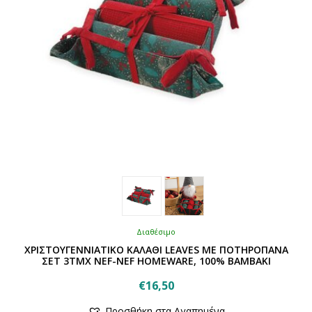
σελίδα
του
προϊόντος
Διαθέσιμο
ΧΡΙΣΤΟΥΓΕΝΝΙΑΤΙΚΟ ΚΑΛΑΘΙ LEAVES ΜΕ ΠΟΤΗΡΟΠΑΝΑ
ΣΕΤ 3ΤΜΧ NEF-NEF HOMEWARE, 100% ΒΑΜΒΑΚΙ
€
16,50
Αυτό
Προσθήκη στα Αγαπημένα