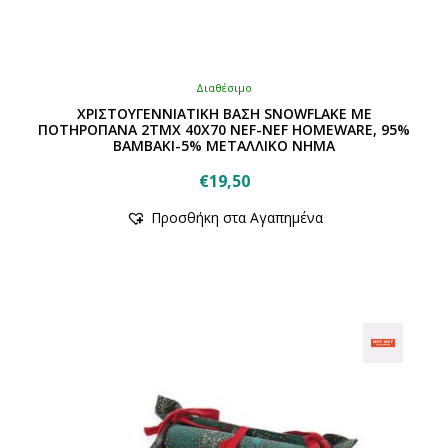
Διαθέσιμο
ΧΡΙΣΤΟΥΓΕΝΝΙΑΤΙΚH ΒΑΣΗ SNOWFLAKE ΜΕ
ΠΟΤΗΡΟΠΑΝΑ 2ΤΜΧ 40Χ70 NEF-NEF HOMEWARE, 95%
ΒΑΜΒΑΚΙ-5% ΜΕΤΑΛΛΙΚΟ ΝΗΜΑ
€
19,50
Αυτό
Προσθήκη στα Αγαπημένα
το
προϊόν
έχει
πολλαπλές
παραλλαγές.
Οι
επιλογές
μπορούν
να
επιλεγούν
στη