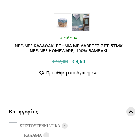
Διαθέσιμο
NEF-NEF ΚΑΛΑΘΑΚΙ ETHNIA ΜΕ ΛΑΒΕΤΕΣ ΣΕΤ 5ΤΜΧ
NEF-NEF HOMEWARE, 100% ΒΑΜΒΑΚΙ
Original
Η
€
12,00
€
9,60
Αυτό
price
τρέχουσα
Προσθήκη στα Αγαπημένα
το
was:
τιμή
προϊόν
€12,00.
είναι:
έχει
€9,60.
πολλαπλές
παραλλαγές.
Οι
Κατηγορίες
επιλογές
μπορούν
να
4
ΧΡΙΣΤΟΥΓΕΝΝΙΑΤΙΚΑ
επιλεγούν
1
ΚΑΛΑΘΙΑ