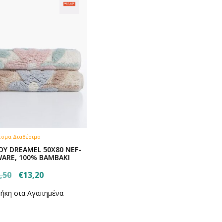
τομα Διαθέσιμο
ΟΥ DREAMEL 50X80 NEF-
ARE, 100% ΒΑΜΒΑΚΙ
Original
Η
,50
€
13,20
price
τρέχουσα
ήκη στα Αγαπημένα
was:
τιμή
€16,50.
είναι: