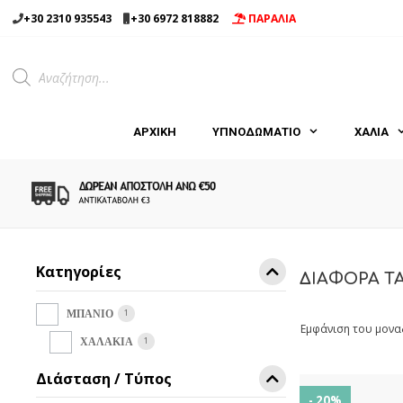
Μετάβαση
+30 2310 935543
+30 6972 818882
ΠΑΡΑΛΙΑ
σε
περιεχόμενο
Products
search
ΑΡΧΙΚΉ
ΥΠΝΟΔΩΜΑΤΙΟ
ΧΑΛΙΑ
Κατηγορίες
ΔΙΑΦΟΡΑ Τ
1
ΜΠΑΝΙΟ
Εμφάνιση του μονα
1
ΧΑΛΑΚΙΑ
Διάσταση / Τύπος
- 20%