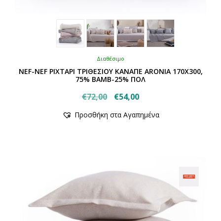
Διαθέσιμο
NEF-NEF ΡΙΧΤΑΡΙ ΤΡΙΘΕΣΙΟΥ ΚΑΝΑΠΕ ARONIA 170X300,
75% BAMB-25% ΠΟΛ
Original
Η
€
72,00
€
54,00
Αυτό
price
τρέχουσα
Προσθήκη στα Αγαπημένα
το
was:
τιμή
προϊόν
€72,00.
είναι:
έχει
€54,00.
πολλαπλές
παραλλαγές.
Οι
επιλογές
μπορούν
να
επιλεγούν