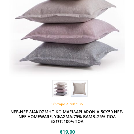
στη
σελίδα
του
προϊόντος
Σύντομα Διαθέσιμο
NEF-NEF ΔΙΑΚΟΣΜΗΤΙΚΟ ΜΑΞΙΛΑΡΙ ARONIA 50X50 NEF-
NEF HOMEWARE, ΥΦΑΣΜΑ:75% BAMB-25% ΠΟΛ
ΕΣΩΤ:100%ΠΟΛ
€
19,00