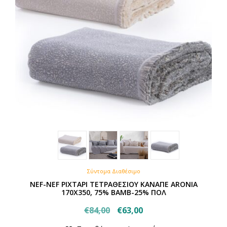
σελίδα
του
προϊόντος
Σύντομα Διαθέσιμο
NEF-NEF ΡΙΧΤΑΡΙ ΤΕΤΡΑΘΕΣΙΟΥ ΚΑΝΑΠΕ ARONIA
170X350, 75% BAMB-25% ΠΟΛ
Original
Η
€
84,00
€
63,00
price
τρέχουσα