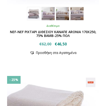
Διαθέσιμο
NEF-NEF ΡΙΧΤΑΡΙ ΔΙΘΕΣΙΟΥ ΚΑΝΑΠΕ ARONIA 170X250,
75% BAMB-25% ΠΟΛ
Original
Η
€
62,00
€
46,50
Αυτό
price
τρέχουσα
Προσθήκη στα Αγαπημένα
το
was:
τιμή
προϊόν
€62,00.
είναι:
έχει
€46,50.
πολλαπλές
παραλλαγές.
Οι
- 25%
επιλογές
μπορούν
να
επιλεγούν
στη