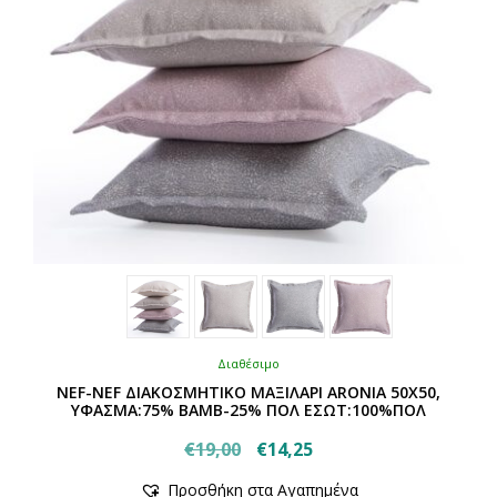
Διαθέσιμο
NEF-NEF ΔΙΑΚΟΣΜΗΤΙΚΟ ΜΑΞΙΛΑΡΙ ARONIA 50X50,
ΥΦΑΣΜΑ:75% BAMB-25% ΠΟΛ ΕΣΩΤ:100%ΠΟΛ
Original
Η
€
19,00
€
14,25
Αυτό
price
τρέχουσα
Προσθήκη στα Αγαπημένα
το