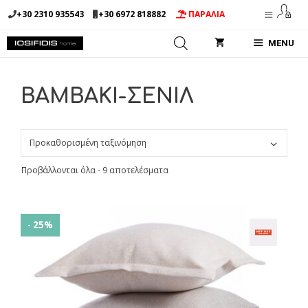
Μετάβαση
+30 2310 935543
+30 6972 818882
ΠΑΡΑΛΙΑ
σε
περιεχόμενο
MENU
ΒΑΜΒΑΚΙ-ΣΕΝΙΛ
Προβάλλονται όλα - 9 αποτελέσματα
- 25%