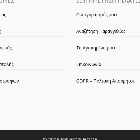
ΡΙΕΣ
ΕΞΥΠΗΡΕΤΗΣΗ ΠΕΛΑΤ
μάς
Ο λογαριασμός μου
ς
Αναζήτηση Παραγγελίας
ρωμής
Τα Αγαπημένα μου
στολής
Επικοινωνία
πιστροφών
GDPR – Πολιτική Απορρήτου
© 2026 IOSIFIDIS HOME