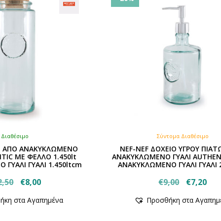
Διαθέσιμο
Σύντομα Διαθέσιμο
Ο ΑΠΟ ΑΝΑΚΥΚΛΩΜΕΝΟ
NEF-NEF ΔΟΧΕΙΟ ΥΓΡΟΥ ΠΙΑ
TIC ΜΕ ΦΕΛΛΟ 1.450lt
ΑΝΑΚΥΚΛΩΜΕΝΟ ΓΥΑΛΙ AUTHEN
ΓΥΑΛΙ ΓΥΑΛΙ 1.450ltcm
ΑΝΑΚΥΚΛΩΜΕΝΟ ΓΥΑΛΙ ΓΥΑΛΙ
Original
Η
Original
Η
2,50
€
8,00
€
9,00
€
7,20
Αυτό
price
τρέχουσα
price
τρ
ήκη στα Αγαπημένα
Προσθήκη στα Αγαπημ
το
was:
τιμή
was:
τιμ
προϊόν
€12,50.
είναι:
€9,00.
είν