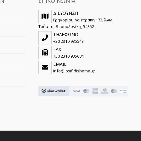
ΩΝ
ΕΠΙΚΟΙΝΩΝΙΑ
ΔΙΕΥΘΥΝΣΗ
Γρηγορίου Λαμπράκη 172, Άνω
Τούμπα, Θεσσαλονίκη, 54352
ΤΗΛΕΦΩΝΟ
+30 2310 935543
FAX
+30 2310 935684
EMAIL
info@iosifidishome.gr