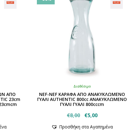
Διαθέσιμο
ΤΩΝ ΑΠΟ
NEF-NEF ΚΑΡΑΦΑ ΑΠΟ ΑΝΑΚΥΚΛΩΜΕΝΟ
TIC 23cm
ΓΥΑΛΙ AUTHENTIC 800cc ΑΝΑΚΥΚΛΩΜΕΝΟ
 23cmcm
ΓΥΑΛΙ ΓΥΑΛΙ 800cccm
Original
Η
€
8,00
€
5,00
έχουσα
Αυτό
price
τρέχουσα
ένα
Προσθήκη στα Αγαπημένα
το
ή
was:
τιμή
προϊόν
αι:
€8,00.
είναι: