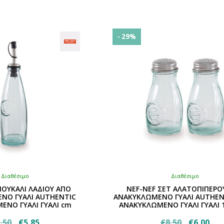
έχει
€8,00.
€7,
πολλαπλές
παραλλαγές.
Οι
- 29%
επιλογές
μπορούν
να
επιλεγούν
στη
σελίδα
του
προϊόντος
Διαθέσιμο
Διαθέσιμο
ΠΟΥΚΑΛΙ ΛΑΔΙΟΥ ΑΠΟ
NEF-NEF ΣΕΤ ΑΛΑΤΟΠΙΠΕΡΟ
ΝΟ ΓΥΑΛΙ AUTHENTIC
ΑΝΑΚΥΚΛΩΜΕΝΟ ΓΥΑΛΙ AUTHENT
ΕΝΟ ΓΥΑΛΙ ΓΥΑΛΙ cm
ΑΝΑΚΥΚΛΩΜΕΝΟ ΓΥΑΛΙ ΓΥΑΛΙ 
Original
Η
Original
Η
,50
€
5,85
€
8,50
€
6,00