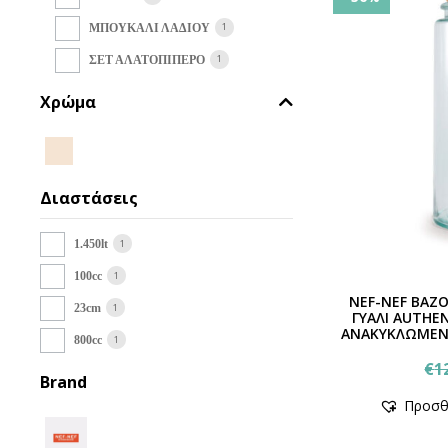
1
ΜΠΟΥΚΑΛΙ ΛΑΔΙΟΥ
1
ΣΕΤ ΑΛΑΤΟΠΙΠΕΡΟ
Χρώμα
Διαστάσεις
1
1.450lt
1
100cc
NEF-NEF ΒΑΖ
1
23cm
ΓΥΑΛΙ AUTHEN
ΑΝΑΚΥΚΛΩΜΕΝΟ 
1
800cc
€
1
Brand
Προσθ