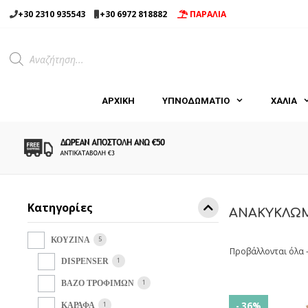
Μετάβαση
+30 2310 935543
+30 6972 818882
ΠΑΡΑΛΙΑ
σε
περιεχόμενο
Products
search
ΑΡΧΙΚΉ
ΥΠΝΟΔΩΜΑΤΙΟ
ΧΑΛΙΑ
Κατηγορίες
ΑΝΑΚΥΚΛΩΜ
5
ΚΟΥΖΙΝΑ
Προβάλλονται όλα 
1
DISPENSER
1
ΒΑΖΟ ΤΡΟΦΙΜΩΝ
1
- 36%
ΚΑΡΑΦΑ