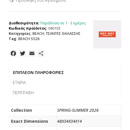
Προσθήκη στα Αγαπημένα
HOMEWARE
ΤΣΑΝΤΑ
ΘΑΛΑΣΣΗΣ
BELLA,
Παράδοση σε 1 - 3 ημέρες
Διαθεσιμότητα:
ΒΑΜΒ-
Κωδικός προϊόντος:
040103
ΠΟΛ-
Κατηγορίες:
BEACH
,
ΤΣΑΝΤΕΣ ΘΑΛΑΣΣΗΣ
ΧΑΡΤ
Tag:
BEACH SS26
ποσότητα
F
T
E
Μ
a
w
m
ο
c
i
a
ι
ΕΠΙΠΛΈΟΝ ΠΛΗΡΟΦΟΡΊΕΣ
e
t
i
ρ
b
t
l
α
ΕΤΑΙΡΊΑ
o
e
σ
ΠΕΡΙΓΡΑΦΉ
o
r
τ
k
ε
ί
Collection
SPRING-SUMMER 2026
τ
Exact Dimensions
48X34X34X14
ε