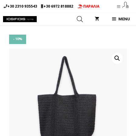
Μετάβαση
+30 2310 935543
+30 6972 818882
ΠΑΡΑΛΙΑ
σε
περιεχόμενο
MENU
- 10%