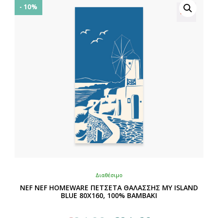
Οι
- 10%
επιλογές
μπορούν
να
επιλεγούν
στη
σελίδα
του
προϊόντος
Διαθέσιμο
NEF NEF HOMEWARE ΠΕΤΣΕΤΑ ΘΑΛΑΣΣΗΣ MY ISLAND
BLUE 80X160, 100% BAMBAKI
Original
Η