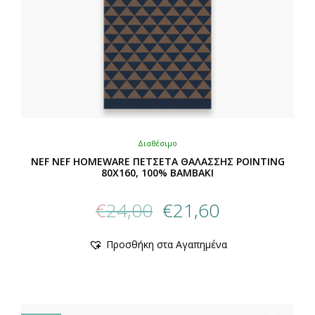
Διαθέσιμο
NEF NEF HOMEWARE ΠΕΤΣΕΤΑ ΘΑΛΑΣΣΗΣ POINTING
80X160, 100% BAMBAKI
Original
Η
€
24,00
€
21,60
price
τρέχουσα
was:
τιμή
Αυτό
Προσθήκη στα Αγαπημένα
€24,00.
είναι:
το
προϊόν
€21,60.
έχει
πολλαπλές
παραλλαγές.