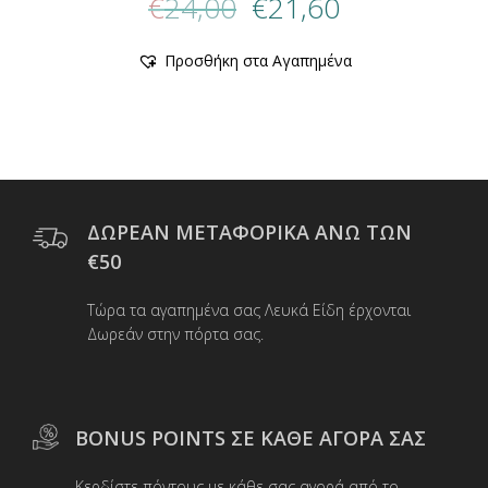
€
24,00
€
21,60
price
τρέχουσα
was:
τιμή
Αυτό
Προσθήκη στα Αγαπημένα
€24,00.
είναι:
το
προϊόν
€21,60.
έχει
πολλαπλές
παραλλαγές.
Οι
επιλογές
μπορούν
ΔΩΡΕΑΝ ΜΕΤΑΦΟΡΙΚΑ ΑΝΩ ΤΩΝ
να
€50
επιλεγούν
στη
Τώρα τα αγαπημένα σας Λευκά Είδη έρχονται
σελίδα
Δωρεάν στην πόρτα σας.
του
προϊόντος
BONUS POINTS ΣΕ ΚΑΘΕ ΑΓΟΡΑ ΣΑΣ
Κερδίστε πόντους με κάθε σας αγορά από το