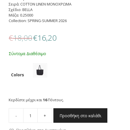
Σειρά: COTTON LINEN ΜΟΝΟΧΡΩΜΑ
Σχέδιο: BELLA
Μάζα: 0.25000
Collection: SPRING-SUMMER 2026
Original
Η
€
18,00
€
16,20
price
τρέχουσα
was:
τιμή
€18,00.
είναι:
Σύντομα Διαθέσιμο
€16,20.
Colors
Κερδίστε μέχρι και
16
Πόντους.
-
+
Προσθήκη στο καλάθι
NEF
NEF