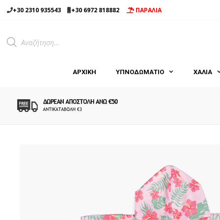
Μετάβαση
+30 2310 935543
+30 6972 818882
ΠΑΡΑΛΙΑ
σε
περιεχόμενο
Products
search
ΑΡΧΙΚΉ
ΥΠΝΟΔΩΜΑΤΙΟ
ΧΑΛΙΑ