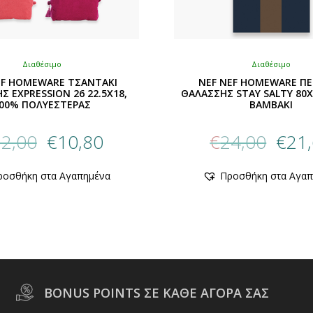
Διαθέσιμο
Διαθέσιμο
EF HOMEWARE ΤΣΑΝΤΑΚΙ
NEF NEF HOMEWARE Π
Σ EXPRESSION 26 22.5X18,
ΘΑΛΑΣΣΗΣ STAY SALTY 80X
00% ΠΟΛΥΕΣΤΕΡΑΣ
BAMBAKI
Original
Η
Origin
2,00
€
10,80
€
24,00
€
21
price
τρέχουσα
price
was:
τιμή
was:
Αυτό
Αυτό
ροσθήκη στα Αγαπημένα
Προσθήκη στα Αγαπ
€12,00.
είναι:
€24,00
το
το
προϊόν
€10,80.
προϊόν
έχει
έχει
πολλαπλές
πολλαπλ
παραλλαγές.
παραλλαγ
Οι
Οι
επιλογές
επιλογές
μπορούν
μπορούν
BONUS POINTS ΣΕ ΚΑΘΕ ΑΓΟΡΑ ΣΑΣ
να
να
επιλεγούν
επιλεγο