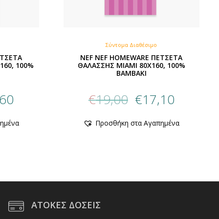
Σύντομα Διαθέσιμο
ΕΤΣΕΤΑ
NEF NEF HOMEWARE ΠΕΤΣΕΤΑ
160, 100%
ΘΑΛΑΣΣΗΣ MIAMI 80X160, 100%
BAMBAKI
al
Η
Original
Η
,60
€
19,00
€
17,10
τρέχουσα
price
τρέχουσα
τιμή
was:
τιμή
ημένα
Προσθήκη στα Αγαπημένα
.
είναι:
€19,00.
είναι:
€21,60.
€17,10.
ές
ές.
ΑΤΟΚΕΣ ΔΟΣΕΙΣ
ύν