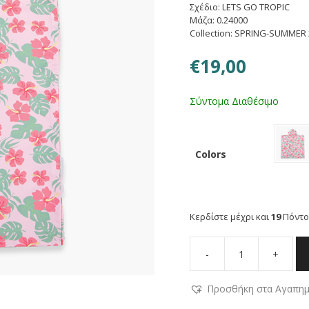
Σχέδιο: LETS GO TROPIC
Μάζα: 0.24000
Collection: SPRING-SUMMER 
€
19,00
Σύντομα Διαθέσιμο
Colors
Κερδίστε μέχρι και
19
Πόντο
-
+
NEF
NEF
Προσθήκη στα Αγαπη
HOMEWARE
ΠΟΝΤΣΟ