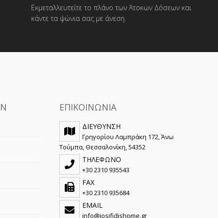
Εκμεταλλευτείτε το πλάνο των Άτοκων Δόσεων και
κάντε τα ψώνια σας με άνεση.
ς
ΩΝ
ΕΠΙΚΟΙΝΩΝΙΑ
ΔΙΕΥΘΥΝΣΗ
Γρηγορίου Λαμπράκη 172, Άνω
Τούμπα, Θεσσαλονίκη, 54352
ΤΗΛΕΦΩΝΟ
+30 2310 935543
FAX
+30 2310 935684
EMAIL
info@iosifidishome.gr