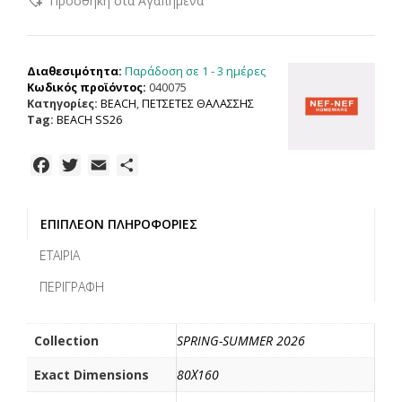
Προσθήκη στα Αγαπημένα
HOMEWARE
ΠΕΤΣΕΤΑ
ΘΑΛΑΣΣΗΣ
VIRAGO
Παράδοση σε 1 - 3 ημέρες
Διαθεσιμότητα:
80X160,
Κωδικός προϊόντος:
040075
100%
Κατηγορίες:
BEACH
,
ΠΕΤΣΕΤΕΣ ΘΑΛΑΣΣΗΣ
BAMBAKI
Tag:
BEACH SS26
ποσότητα
F
T
E
Μ
a
w
m
ο
c
i
a
ι
ΕΠΙΠΛΈΟΝ ΠΛΗΡΟΦΟΡΊΕΣ
e
t
i
ρ
b
t
l
α
ΕΤΑΙΡΊΑ
o
e
σ
ΠΕΡΙΓΡΑΦΉ
o
r
τ
k
ε
ί
Collection
SPRING-SUMMER 2026
τ
Exact Dimensions
80Χ160
ε