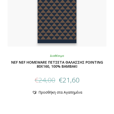
του
προϊόντος
Διαθέσιμο
NEF NEF HOMEWARE ΠΕΤΣΕΤΑ ΘΑΛΑΣΣΗΣ POINTING
80X160, 100% BAMBAKI
Original
Η
€
24,00
€
21,60
price
τρέχουσα
was:
τιμή
Αυτό
Προσθήκη στα Αγαπημένα
€24,00.
είναι:
το
προϊόν
€21,60.
έχει
πολλαπλές