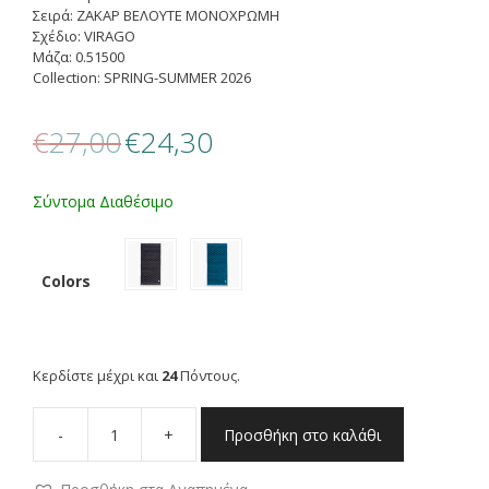
Σειρά: ΖΑΚΑΡ ΒΕΛΟΥΤΕ ΜΟΝΟΧΡΩΜΗ
Σχέδιο: VIRAGO
Μάζα: 0.51500
Collection: SPRING-SUMMER 2026
Original
Η
€
27,00
€
24,30
price
τρέχουσα
was:
τιμή
€27,00.
είναι:
Σύντομα Διαθέσιμο
€24,30.
Colors
Κερδίστε μέχρι και
24
Πόντους.
-
+
Προσθήκη στο καλάθι
NEF
NEF