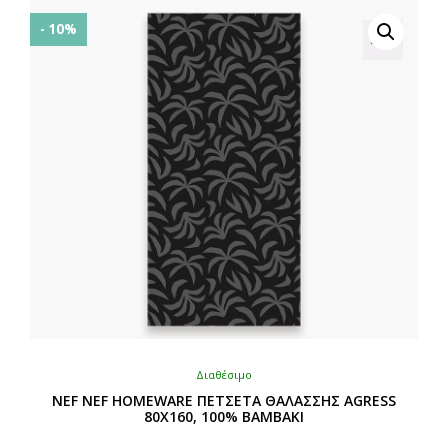
παραλλαγές.
Οι
- 10%
επιλογές
μπορούν
να
επιλεγούν
στη
σελίδα
του
προϊόντος
Διαθέσιμο
NEF NEF HOMEWARE ΠΕΤΣΕΤΑ ΘΑΛΑΣΣΗΣ AGRESS
80X160, 100% BAMBAKI