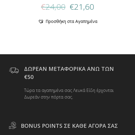
Original
Η
€
24,00
€
21,60
price
τρέχουσα
was:
τιμή
Αυτό
Προσθήκη στα Αγαπημένα
€24,00.
είναι:
το
προϊόν
€21,60.
έχει
πολλαπλές
παραλλαγές.
Οι
επιλογές
μπορούν
ΔΩΡΕΑΝ ΜΕΤΑΦΟΡΙΚΑ ΑΝΩ ΤΩΝ
να
€50
επιλεγούν
στη
Τώρα τα αγαπημένα σας Λευκά Είδη έρχονται
σελίδα
Δωρεάν στην πόρτα σας.
του
προϊόντος
BONUS POINTS ΣΕ ΚΑΘΕ ΑΓΟΡΑ ΣΑΣ