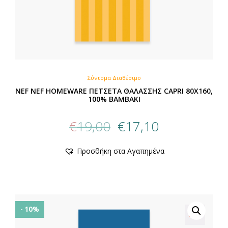
Σύντομα Διαθέσιμο
NEF NEF HOMEWARE ΠΕΤΣΕΤΑ ΘΑΛΑΣΣΗΣ CAPRI 80X160,
100% BAMBAKI
Original
Η
€
19,00
€
17,10
price
τρέχουσα
was:
τιμή
Προσθήκη στα Αγαπημένα
€19,00.
είναι:
€17,10.
- 10%