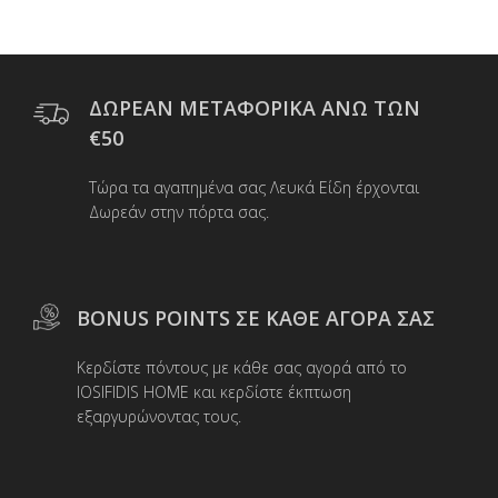
πολλαπλές
παραλλαγές.
Οι
επιλογές
μπορούν
ΔΩΡΕΑΝ ΜΕΤΑΦΟΡΙΚΑ ΑΝΩ ΤΩΝ
να
€50
επιλεγούν
στη
Τώρα τα αγαπημένα σας Λευκά Είδη έρχονται
σελίδα
Δωρεάν στην πόρτα σας.
του
προϊόντος
BONUS POINTS ΣΕ ΚΑΘΕ ΑΓΟΡΑ ΣΑΣ
Κερδίστε πόντους με κάθε σας αγορά από το
IOSIFIDIS HOME και κερδίστε έκπτωση
εξαργυρώνοντας τους.