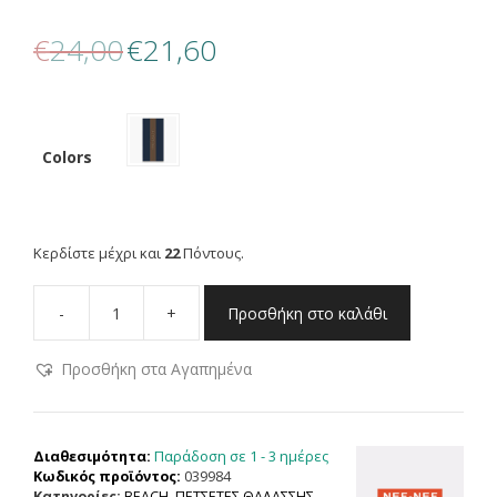
Original
Η
€
24,00
€
21,60
price
τρέχουσα
was:
τιμή
€24,00.
είναι:
€21,60.
Colors
Κερδίστε μέχρι και
22
Πόντους.
-
+
Προσθήκη στο καλάθι
NEF
NEF
Προσθήκη στα Αγαπημένα
HOMEWARE
ΠΕΤΣΕΤΑ
ΘΑΛΑΣΣΗΣ
STAY
Παράδοση σε 1 - 3 ημέρες
Διαθεσιμότητα:
SALTY
Κωδικός προϊόντος:
039984
80X160,
Κατηγορίες:
BEACH
,
ΠΕΤΣΕΤΕΣ ΘΑΛΑΣΣΗΣ