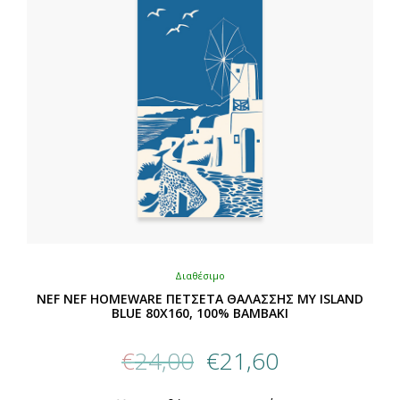
Διαθέσιμο
NEF NEF HOMEWARE ΠΕΤΣΕΤΑ ΘΑΛΑΣΣΗΣ MY ISLAND
BLUE 80X160, 100% BAMBAKI
Original
Η
€
24,00
€
21,60
price
τρέχουσα
was:
τιμή
Αυτό