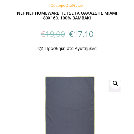
Σύντομα Διαθέσιμο
NEF NEF HOMEWARE ΠΕΤΣΕΤΑ ΘΑΛΑΣΣΗΣ MIAMI
80X160, 100% BAMBAKI
Original
Η
€
19,00
€
17,10
price
τρέχουσα
was:
τιμή
Προσθήκη στα Αγαπημένα
€19,00.
είναι:
€17,10.