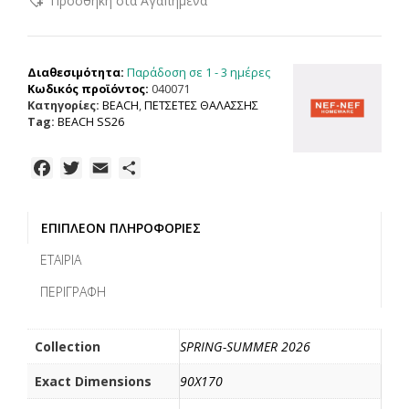
Προσθήκη στα Αγαπημένα
HOMEWARE
ΠΕΤΣΕΤΑ
ΘΑΛΑΣΣΗΣ
SPARKLE
Παράδοση σε 1 - 3 ημέρες
Διαθεσιμότητα:
FRINGES
Κωδικός προϊόντος:
040071
90X170,
Κατηγορίες:
BEACH
,
ΠΕΤΣΕΤΕΣ ΘΑΛΑΣΣΗΣ
100%
Tag:
BEACH SS26
BAMBAKI
ποσότητα
F
T
E
Μ
a
w
m
ο
c
i
a
ι
ΕΠΙΠΛΈΟΝ ΠΛΗΡΟΦΟΡΊΕΣ
e
t
i
ρ
b
t
l
α
ΕΤΑΙΡΊΑ
o
e
σ
ΠΕΡΙΓΡΑΦΉ
o
r
τ
k
ε
ί
Collection
SPRING-SUMMER 2026
τ
Exact Dimensions
90X170
ε