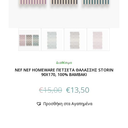
Διαθέσιμο
NEF NEF HOMEWARE ΠΕΤΣΕΤΑ ΘΑΛΑΣΣΗΣ STORIN
90X170, 100% BAMBAKI
Original
Η
€
15,00
€
13,50
price
τρέχουσα
was:
τιμή
Αυτό
Προσθήκη στα Αγαπημένα
€15,00.
είναι:
το
προϊόν
€13,50.
έχει
πολλαπλές