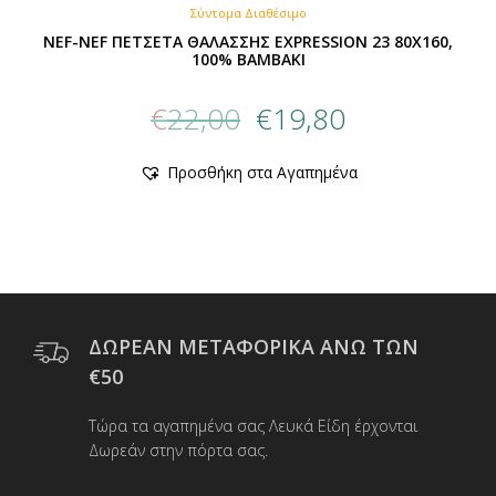
Σύντομα Διαθέσιμο
NEF-NEF ΠΕΤΣΕΤΑ ΘΑΛΑΣΣΗΣ EXPRESSION 23 80X160,
100% ΒΑΜΒΑΚΙ
Original
Η
€
22,00
€
19,80
price
τρέχουσα
was:
τιμή
Προσθήκη στα Αγαπημένα
€22,00.
είναι:
€19,80.
ΔΩΡΕΑΝ ΜΕΤΑΦΟΡΙΚΑ ΑΝΩ ΤΩΝ
€50
Τώρα τα αγαπημένα σας Λευκά Είδη έρχονται
Δωρεάν στην πόρτα σας.