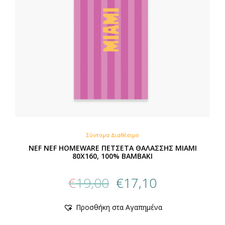
Σύντομα Διαθέσιμο
NEF NEF HOMEWARE ΠΕΤΣΕΤΑ ΘΑΛΑΣΣΗΣ MIAMI
80X160, 100% BAMBAKI
Original
Η
€
19,00
€
17,10
price
τρέχουσα
was:
τιμή
Προσθήκη στα Αγαπημένα
€19,00.
είναι:
€17,10.