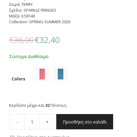
Σειρά: TERRY
Σχέδιο: SPARKLE FRINGES
Μάζα: 0.58140
Collection: SPRING-SUMMER 2026
Original
Η
€
36,00
€
32,40
price
τρέχουσα
was:
τιμή
€36,00.
είναι:
Σύντομα Διαθέσιμο
€32,40.
Colors
Κερδίστε μέχρι και
32
Πόντους.
-
+
Προσθήκη στο καλάθι
NEF
NEF