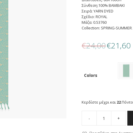
Σύνθεση:100% BAMBAKI
Σειρά: YARN DYED
Σχέδιο: ROYAL
Μάζα: 0.53760
Collection: SPRING-SUMMER 
Original
€
24,00
€
21,60
price
τ
was:
τ
€24,00.
ε
€
Colors
Κερδίστε μέχρι και
22
Πόντο
-
+
NEF
NEF