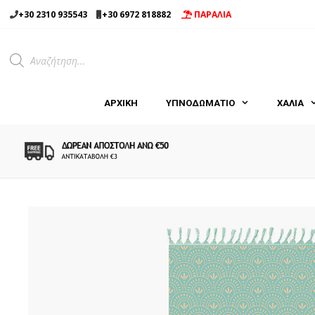
Μετάβαση
+30 2310 935543
+30 6972 818882
ΠΑΡΑΛΙΑ
σε
περιεχόμενο
Products
search
ΑΡΧΙΚΉ
ΥΠΝΟΔΩΜΑΤΙΟ
ΧΑΛΙΑ