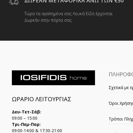
ΔΩΡΕΑΝ ΜΕΤΑΦΟΡΙΚΑ ΑΝΩ ΤΩΝ €50
να
επιλεγούν
Τώρα τα αγαπημένα σας Λευκά Είδη έρχονται
στη
Δωρεάν στην πόρτα σας.
σελίδα
του
προϊόντος
ΠΛΗΡΟΦΟ
Σχετικά με ε
ΩΡΑΡΙΟ ΛΕΙΤΟΥΡΓΙΑΣ
Όροι Χρήση
Δευ-Τετ-Σάβ:
09:00 – 15:00
Τρόποι Πλη
Τρι-Πεμ-Παρ:
09:00-14:00 & 17:30-21:00