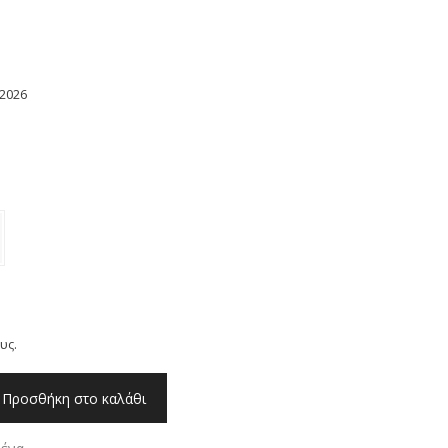
2026
Η
ρέχουσα
ιμή
ίναι:
21,60.
υς.
Προσθήκη στο καλάθι