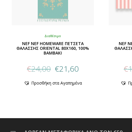
Διαθέσιμο
NEF NEF HOMEWARE ΠΕΤΣΕΤΑ
NEF N
ΘΑΛΑΣΣΗΣ ORIENTAL 80X160, 100%
ΘΑΛΑΣΣΗ
BAMBAKI
Original
Η
€
24,00
€
21,60
€
1
price
τρέχουσα
was:
τιμή
Αυτό
Προσθήκη στα Αγαπημένα
Π
€24,00.
είναι:
το
προϊόν
€21,60.
έχει
πολλαπλές
παραλλαγές.
Οι
επιλογές
μπορούν