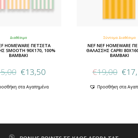
Διαθέσιμο
Σύντομα Διαθέσιμο
EF HOMEWARE ΠΕΤΣΕΤΑ
NEF NEF HOMEWARE Π
Σ SMOOTH 90X170, 100%
ΘΑΛΑΣΣΗΣ CAPRI 80X16
BAMBAKI
BAMBAKI
Original
Η
Origin
5,00
€
13,50
€
19,00
€
17
price
τρέχουσα
price
was:
τιμή
was:
Αυτό
ροσθήκη στα Αγαπημένα
Προσθήκη στα Αγαπ
€15,00.
είναι:
€19,00
το
προϊόν
€13,50.
έχει
πολλαπλές
παραλλαγές.
Οι
επιλογές
μπορούν