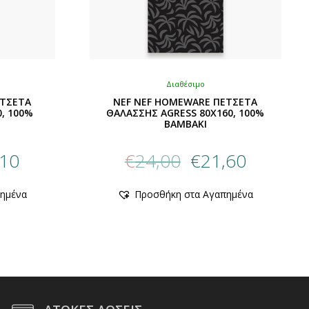
Διαθέσιμο
ΕΤΣΕΤΑ
NEF NEF HOMEWARE ΠΕΤΣΕΤΑ
0, 100%
ΘΑΛΑΣΣΗΣ AGRESS 80X160, 100%
BAMBAKI
al
Η
Original
Η
,10
€
24,00
€
21,60
τρέχουσα
price
τρέχουσα
τιμή
was:
τιμή
Αυτό
ημένα
Προσθήκη στα Αγαπημένα
.
είναι:
€24,00.
είναι:
το
€17,10.
προϊόν
€21,60.
έχει
πολλαπλές
παραλλαγές.
Οι
επιλογές
μπορούν