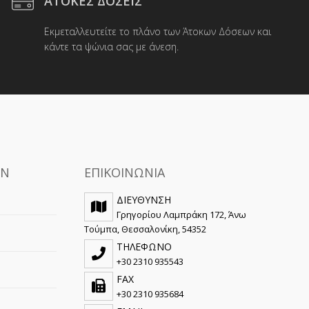
ΑΤΟΚΕΣ ΔΟΣΕΙΣ
να
επιλεγούν
Εκμεταλλευτείτε το πλάνο των Άτοκων Δόσεων και
στη
κάντε τα ψώνια σας με άνεση.
σελίδα
του
προϊόντος
ΩΝ
ΕΠΙΚΟΙΝΩΝΙΑ
ΔΙΕΥΘΥΝΣΗ
Γρηγορίου Λαμπράκη 172, Άνω
Τούμπα, Θεσσαλονίκη, 54352
ΤΗΛΕΦΩΝΟ
+30 2310 935543
FAX
+30 2310 935684