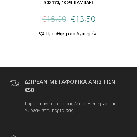
90X170, 100% BAMBAKI
Original
Η
€
15,00
€
13,50
price
τρέχουσα
was:
τιμή
Αυτό
Προσθήκη στα Αγαπημένα
€15,00.
είναι:
το
προϊόν
€13,50.
έχει
πολλαπλές
παραλλαγές.
Οι
επιλογές
μπορούν
ΔΩΡΕΑΝ ΜΕΤΑΦΟΡΙΚΑ ΑΝΩ ΤΩΝ
να
€50
επιλεγούν
στη
Τώρα τα αγαπημένα σας Λευκά Είδη έρχονται
σελίδα
Δωρεάν στην πόρτα σας.
του
προϊόντος