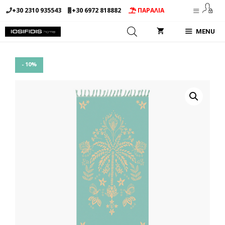
Μετάβαση
+30 2310 935543
+30 6972 818882
ΠΑΡΑΛΙΑ
σε
περιεχόμενο
MENU
- 10%