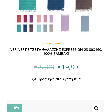
Σύντομα Διαθέσιμο
NEF-NEF ΠΕΤΣΕΤΑ ΘΑΛΑΣΣΗΣ EXPRESSION 23 80X160,
100% ΒΑΜΒΑΚΙ
Original
Η
€
22,00
€
19,80
price
τρέχουσα
was:
τιμή
Προσθήκη στα Αγαπημένα
€22,00.
είναι:
€19,80.
- 10%