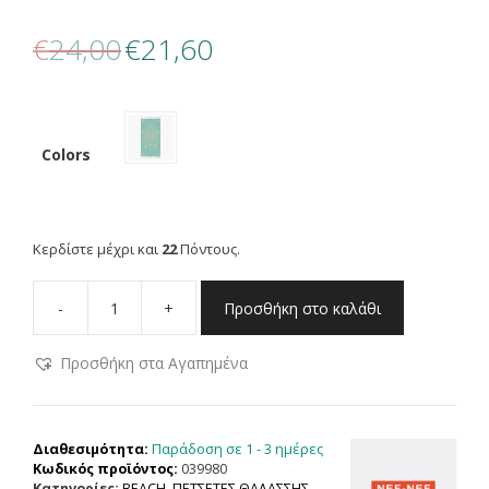
Original
Η
€
24,00
€
21,60
price
τρέχουσα
was:
τιμή
€24,00.
είναι:
€21,60.
Colors
Κερδίστε μέχρι και
22
Πόντους.
-
+
Προσθήκη στο καλάθι
NEF
NEF
Προσθήκη στα Αγαπημένα
HOMEWARE
ΠΕΤΣΕΤΑ
ΘΑΛΑΣΣΗΣ
ORIENTAL
Παράδοση σε 1 - 3 ημέρες
Διαθεσιμότητα:
80X160,
Κωδικός προϊόντος:
039980
100%
Κατηγορίες:
BEACH
,
ΠΕΤΣΕΤΕΣ ΘΑΛΑΣΣΗΣ