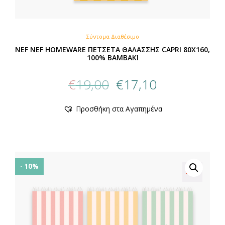
Σύντομα Διαθέσιμο
NEF NEF HOMEWARE ΠΕΤΣΕΤΑ ΘΑΛΑΣΣΗΣ CAPRI 80X160,
100% BAMBAKI
Original
Η
€
19,00
€
17,10
price
τρέχουσα
was:
τιμή
Προσθήκη στα Αγαπημένα
€19,00.
είναι:
€17,10.
- 10%