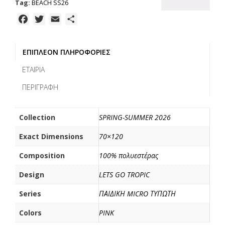
ΠΟΛΥΕΣΤΕΡΑΣ
Tag:
BEACH SS26
ποσότητα
F
T
E
Μ
a
w
m
ο
c
i
a
ι
ΕΠΙΠΛΈΟΝ ΠΛΗΡΟΦΟΡΊΕΣ
e
t
i
ρ
b
t
l
α
ΕΤΑΙΡΊΑ
o
e
σ
ΠΕΡΙΓΡΑΦΉ
o
r
τ
k
ε
ί
Collection
SPRING-SUMMER 2026
τ
Exact Dimensions
70×120
ε
Composition
100% πολυεστέρας
Design
LETS GO TROPIC
Series
ΠΑΙΔΙΚΗ MICRO ΤΥΠΩΤΗ
Colors
PINK