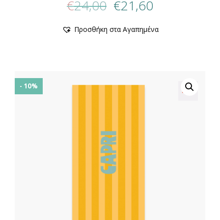
€
24,00
€
21,60
price
τρέχουσα
was:
τιμή
Αυτό
Προσθήκη στα Αγαπημένα
€24,00.
είναι:
το
προϊόν
€21,60.
έχει
πολλαπλές
παραλλαγές.
Οι
- 10%
επιλογές
μπορούν
να
επιλεγούν
στη
σελίδα
του
προϊόντος