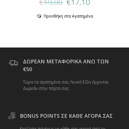
€
19,00
€
17,10
price
τρέχουσα
was:
τιμή
Προσθήκη στα Αγαπημένα
€19,00.
είναι:
€17,10.
ΔΩΡΕΑΝ ΜΕΤΑΦΟΡΙΚΑ ΑΝΩ ΤΩΝ
€50
Τώρα τα αγαπημένα σας Λευκά Είδη έρχονται
Δωρεάν στην πόρτα σας.
BONUS POINTS ΣΕ ΚΑΘΕ ΑΓΟΡΑ ΣΑΣ
Κερδίστε πόντους με κάθε σας αγορά από το