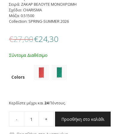
Σειρά: ΖΑΚΑΡ ΒΕΛΟΥΤΕ ΜΟΝΟΧΡΩΜΗ
Σχέδιο: CHARISMA
Μάζα: 0.51500
Collection: SPRING-SUMMER 2026
Original
Η
€
27,00
€
24,30
price
τρέχουσα
was:
τιμή
€27,00.
είναι:
Σύντομα Διαθέσιμο
€24,30.
Colors
Κερδίστε μέχρι και
24
Πόντους.
-
+
Προσθήκη στο καλάθι
NEF
NEF