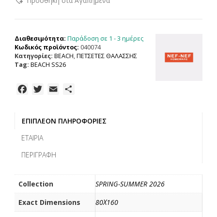
Προσθήκη στα Αγαπημένα
HOMEWARE
ΠΕΤΣΕΤΑ
ΘΑΛΑΣΣΗΣ
CHARISMA
Παράδοση σε 1 - 3 ημέρες
Διαθεσιμότητα:
80X160,
Κωδικός προϊόντος:
040074
100%
Κατηγορίες:
BEACH
,
ΠΕΤΣΕΤΕΣ ΘΑΛΑΣΣΗΣ
BAMBAKI
Tag:
BEACH SS26
ποσότητα
F
T
E
Μ
a
w
m
ο
c
i
a
ι
ΕΠΙΠΛΈΟΝ ΠΛΗΡΟΦΟΡΊΕΣ
e
t
i
ρ
b
t
l
α
ΕΤΑΙΡΊΑ
o
e
σ
ΠΕΡΙΓΡΑΦΉ
o
r
τ
k
ε
ί
Collection
SPRING-SUMMER 2026
τ
Exact Dimensions
80Χ160
ε