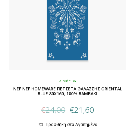
Διαθέσιμο
NEF NEF HOMEWARE ΠΕΤΣΕΤΑ ΘΑΛΑΣΣΗΣ ORIENTAL
BLUE 80X160, 100% BAMBAKI
Original
Η
€
24,00
€
21,60
price
τρέχουσα
was:
τιμή
Αυτό
Προσθήκη στα Αγαπημένα
€24,00.
είναι:
το
προϊόν
€21,60.