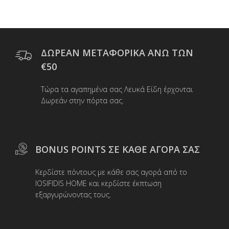
πολλαπλές
παραλλαγές.
Οι
επιλογές
μπορούν
ΔΩΡΕΑΝ ΜΕΤΑΦΟΡΙΚΑ ΑΝΩ ΤΩΝ
να
€50
επιλεγούν
στη
Τώρα τα αγαπημένα σας Λευκά Είδη έρχονται
σελίδα
Δωρεάν στην πόρτα σας.
του
προϊόντος
BONUS POINTS ΣΕ ΚΑΘΕ ΑΓΟΡΑ ΣΑΣ
Κερδίστε πόντους με κάθε σας αγορά από το
IOSIFIDIS HOME και κερδίστε έκπτωση
εξαργυρώνοντας τους.