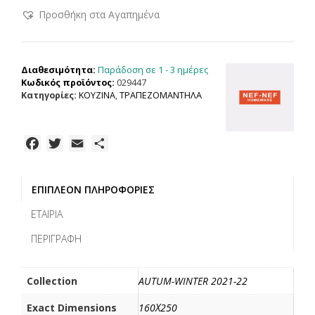
NEF
Προσθήκη στα Αγαπημένα
ΤΡΑΠΕΖΟΜΑΝΤΗΛΟ160Χ250
LENORA
ΜΟΝΟΧΡΩΜΑ
80%ΒΑΜΒΑΚΙ-20%ΠΟΛΥΕΣΤΕΡΑΣ
Παράδοση σε 1 - 3 ημέρες
Διαθεσιμότητα:
160Χ250cm
Κωδικός προϊόντος:
029447
ποσότητα
Κατηγορίες:
ΚΟΥΖΙΝΑ
,
ΤΡΑΠΕΖΟΜΑΝΤΗΛΑ
F
T
E
Μ
a
w
m
ο
c
i
a
ι
ΕΠΙΠΛΈΟΝ ΠΛΗΡΟΦΟΡΊΕΣ
e
t
i
ρ
b
t
l
α
ΕΤΑΙΡΊΑ
o
e
σ
ΠΕΡΙΓΡΑΦΉ
o
r
τ
k
ε
ί
Collection
AUTUM-WINTER 2021-22
τ
Exact Dimensions
160Χ250
ε