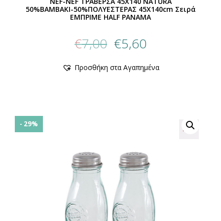
NEF-NEF ΤΡΑΒΕΡΣΑ 45X140 NATURA
50%ΒΑΜΒΑΚΙ-50%ΠΟΛΥΕΣΤΕΡΑΣ 45X140cm Σειρά
ΕΜΠΡΙΜΕ HALF PANAMA
Original
Η
€
7,00
€
5,60
price
τρέχουσα
was:
τιμή
Προσθήκη στα Αγαπημένα
€7,00.
είναι:
€5,60.
- 29%