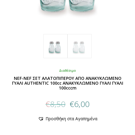
Διαθέσιμο
NEF-NEF ΣΕΤ ΑΛΑΤΟΠΙΠΕΡΟΥ ΑΠΟ ΑΝΑΚΥΚΛΩΜΕΝΟ
ΓΥΑΛΙ AUTHENTIC 100cc ΑΝΑΚΥΚΛΩΜΕΝΟ ΓΥΑΛΙ ΓΥΑΛΙ
100cccm
Original
Η
€
8,50
€
6,00
price
τρέχουσα
was:
τιμή
Αυτό
Προσθήκη στα Αγαπημένα
€8,50.
είναι:
το
προϊόν
€6,00.
έχει