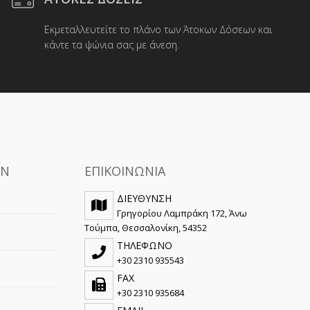
Εκμεταλλευτείτε το πλάνο των Άτοκων Δόσεων και
κάντε τα ψώνια σας με άνεση.
ΩΝ
ΕΠΙΚΟΙΝΩΝΙΑ
ΔΙΕΥΘΥΝΣΗ
Γρηγορίου Λαμπράκη 172, Άνω
Τούμπα, Θεσσαλονίκη, 54352
ΤΗΛΕΦΩΝΟ
+30 2310 935543
FAX
+30 2310 935684