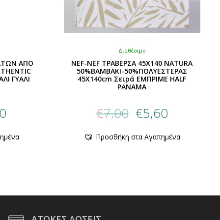
Διαθέσιμο
ΙΑΤΩΝ ΑΠΟ
NEF-NEF ΤΡΑΒΕΡΣΑ 45X140 NATURA
UTHENTIC
50%ΒΑΜΒΑΚΙ-50%ΠΟΛΥΕΣΤΕΡΑΣ
ΛΙ ΓΥΑΛΙ
45X140cm Σειρά ΕΜΠΡΙΜΕ HALF
PANAMA
al
Η
Original
Η
20
€
7,00
€
5,60
τρέχουσα
price
τρέχουσα
τιμή
was:
τιμή
ημένα
Προσθήκη στα Αγαπημένα
είναι:
€7,00.
είναι:
€7,20.
€5,60.
ΑΤΟΚΕΣ ΔΟΣΕΙΣ