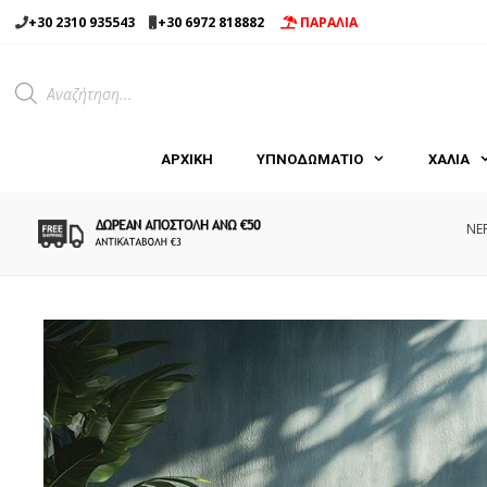
Μετάβαση
+30 2310 935543
+30 6972 818882
ΠΑΡΑΛΙΑ
σε
περιεχόμενο
Products
search
ΑΡΧΙΚΉ
ΥΠΝΟΔΩΜΑΤΙΟ
ΧΑΛΙΑ
NE