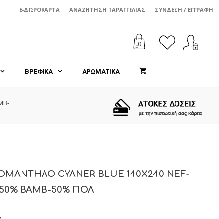
€18,50.
είναι:
€14,80.
E-ΔΩΡΟΚΆΡΤΑ
ΑΝΑΖΉΤΗΣΗ ΠΑΡΑΓΓΕΛΊΑΣ
ΣΎΝΔΕΣΗ / ΕΓΓΡΑΦΉ
0
ΒΡΕΦΙΚΑ
ΑΡΩΜΑΤΙΚΑ
MB-
ΟΜΑΝΤΗΛΟ CYANER BLUE 140X240 NEF-
50% BAMB-50% ΠΟΛ
Λ