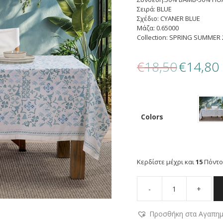
Σειρά: BLUE
Σχέδιο: CYANER BLUE
Μάζα: 0.65000
Collection: SPRING SUMMER 
Original
€
18,50
€
14,80
price
τ
was:
τ
€18,50.
ε
€
Colors
Κερδίστε μέχρι και
15
Πόντο
-
+
NEF-
NEF
Προσθήκη στα Αγαπη
ΤΡΑΠΕΖΟΜΑΝΤΗΛΟ