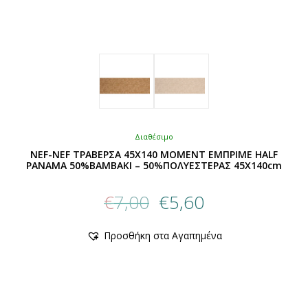
Διαθέσιμο
NEF-NEF ΤΡΑΒΕΡΣΑ 45X140 MOMENT ΕΜΠΡΙΜΕ HALF
PANAMA 50%ΒΑΜΒΑΚΙ – 50%ΠΟΛΥΕΣΤΕΡΑΣ 45X140cm
Original
Η
€
7,00
€
5,60
price
τρέχουσα
was:
τιμή
Αυτό
Προσθήκη στα Αγαπημένα
€7,00.
είναι:
το
προϊόν
€5,60.
έχει
πολλαπλές
παραλλαγές.