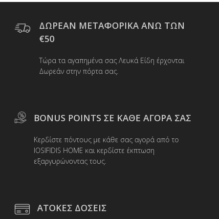
Οι
επιλογές
μπορούν
ΔΩΡΕΑΝ ΜΕΤΑΦΟΡΙΚΑ ΑΝΩ ΤΩΝ
να
€50
επιλεγούν
στη
Τώρα τα αγαπημένα σας Λευκά Είδη έρχονται
σελίδα
Δωρεάν στην πόρτα σας.
του
προϊόντος
BONUS POINTS ΣΕ ΚΑΘΕ ΑΓΟΡΑ ΣΑΣ
Κερδίστε πόντους με κάθε σας αγορά από το
IOSIFIDIS HOME και κερδίστε έκπτωση
εξαργυρώνοντας τους.
ΑΤΟΚΕΣ ΔΟΣΕΙΣ