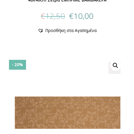
Original
Η
€
12,50
€
10,00
price
τρέχουσα
was:
τιμή
Προσθήκη στα Αγαπημένα
€12,50.
είναι:
€10,00.
- 20%