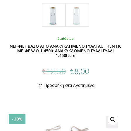
Διαθέσιμο
NEF-NEF ΒΑΖΟ ΑΠΟ ΑΝΑΚΥΚΛΩΜΕΝΟ ΓΥΑΛΙ AUTHENTIC
ΜΕ ΦΕΛΛΟ 1.450lt ΑΝΑΚΥΚΛΩΜΕΝΟ ΓΥΑΛΙ ΓΥΑΛΙ
1.450ltcm
Original
Η
€
12,50
€
8,00
price
τρέχουσα
was:
τιμή
Αυτό
Προσθήκη στα Αγαπημένα
€12,50.
είναι:
το
προϊόν
€8,00.
έχει
πολλαπλές
παραλλαγές.
Οι
- 20%
επιλογές
μπορούν