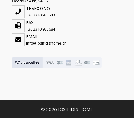
Θεσσαλονίκη, 54352
ΤΗΛΕΦΩΝΟ
+30 2310 935543
FAX
+30 2310 935684
EMAIL
info@iosifidishome.gr
© 2026 IOSIFIDIS HOME