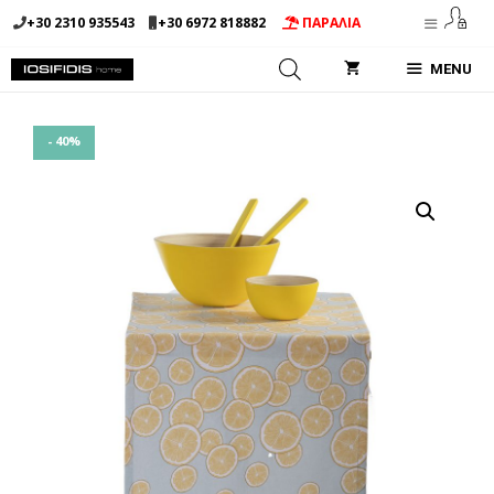
Μετάβαση
+30 2310 935543
+30 6972 818882
ΠΑΡΑΛΙΑ
σε
περιεχόμενο
MENU
- 40%