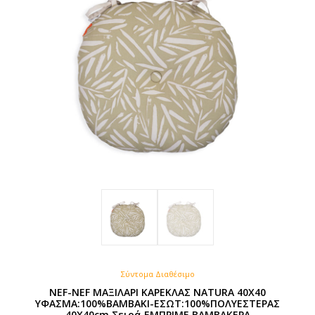
να
επιλεγούν
στη
σελίδα
του
προϊόντος
Σύντομα Διαθέσιμο
NEF-NEF ΜΑΞΙΛΑΡΙ ΚΑΡΕΚΛΑΣ NATURA 40X40
ΥΦΑΣΜΑ:100%ΒΑΜΒΑΚΙ-ΕΣΩΤ:100%ΠΟΛΥΕΣΤΕΡΑΣ
40X40cm Σειρά ΕΜΠΡΙΜΕ ΒΑΜΒΑΚΕΡΑ