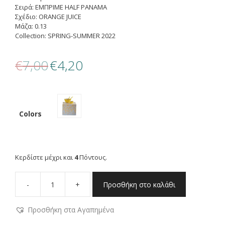
Σειρά: ΕΜΠΡΙΜΕ HALF PANAMA
Σχέδιο: ORANGE JUICE
Μάζα: 0.13
Collection: SPRING-SUMMER 2022
Original
Η
€
7,00
€
4,20
price
τρέχουσα
was:
τιμή
€7,00.
είναι:
€4,20.
Colors
Κερδίστε μέχρι και
4
Πόντους.
-
+
Προσθήκη στο καλάθι
NEF-
NEF
Προσθήκη στα Αγαπημένα
ΤΡΑΒΕΡΣΑ
ORANGE