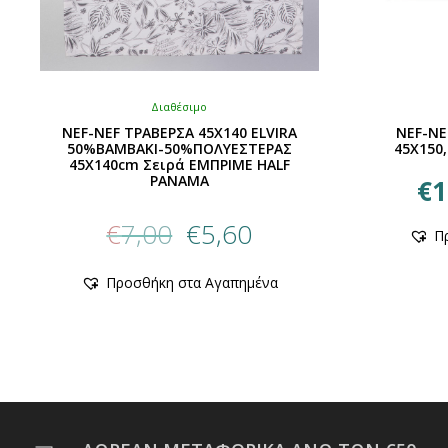
Διαθέσιμο
NEF-NEF ΤΡΑΒΕΡΣΑ 45X140 ELVIRA
NEF-NE
50%ΒΑΜΒΑΚΙ-50%ΠΟΛΥΕΣΤΕΡΑΣ
45X150
45X140cm Σειρά ΕΜΠΡΙΜΕ HALF
PANAMA
€
1
Original
Η
€
7,00
€
5,60
Π
price
τρέχουσα
was:
τιμή
Προσθήκη στα Αγαπημένα
€7,00.
είναι:
€5,60.