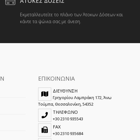
ΑΤΟΚΕΣ ΔΟΣΕΙΣ
επιλεγούν
στη
Εκμεταλλευτείτε το πλάνο των Άτοκων Δόσεων και
σελίδα
κάντε τα ψώνια σας με άνεση.
του
προϊόντος
ΩΝ
ΕΠΙΚΟΙΝΩΝΙΑ
ΔΙΕΥΘΥΝΣΗ
Γρηγορίου Λαμπράκη 172, Άνω
Τούμπα, Θεσσαλονίκη, 54352
ΤΗΛΕΦΩΝΟ
+30 2310 935543
FAX
+30 2310 935684