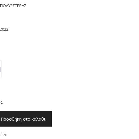
 ΠΟΛΥΕΣΤΕΡΑΣ
2022
e
ge:
0
ough
0
ς.
Προσθήκη στο καλάθι
μένα