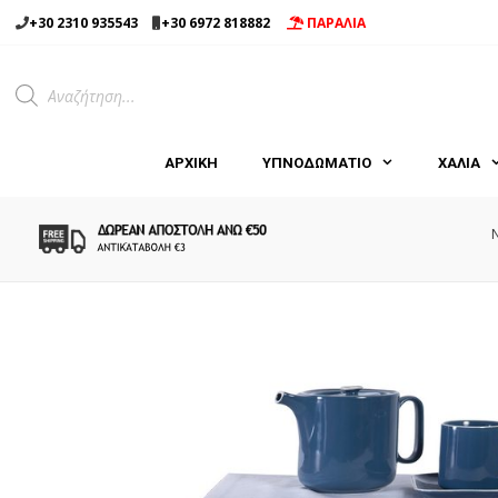
Μετάβαση
+30 2310 935543
+30 6972 818882
ΠΑΡΑΛΙΑ
σε
περιεχόμενο
Products
search
ΑΡΧΙΚΉ
ΥΠΝΟΔΩΜΑΤΙΟ
ΧΑΛΙΑ