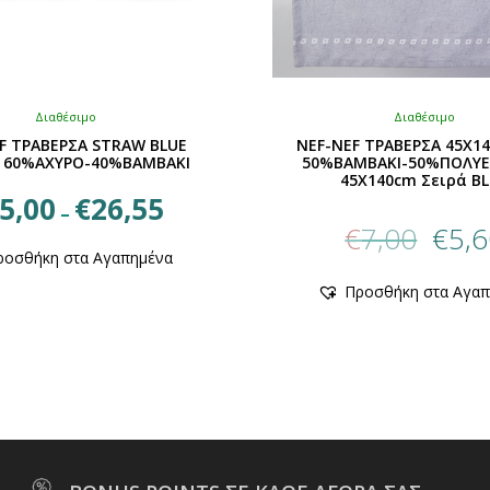
Διαθέσιμο
Διαθέσιμο
F ΤΡΑΒΕΡΣΑ STRAW BLUE
NEF-NEF ΤΡΑΒΕΡΣΑ 45X1
, 60%ΑΧΥΡΟ-40%ΒΑΜΒΑΚΙ
50%ΒΑΜΒΑΚΙ-50%ΠΟΛΥΕ
45X140cm Σειρά B
Price
5,00
€
26,55
–
Origin
range:
€
7,00
€
5,
Αυτό
price
€15,00
ροσθήκη στα Αγαπημένα
το
was:
through
προϊόν
Προσθήκη στα Αγαπ
€7,00.
€26,55
έχει
πολλαπλές
παραλλαγές.
Οι
επιλογές
μπορούν
να
επιλεγούν