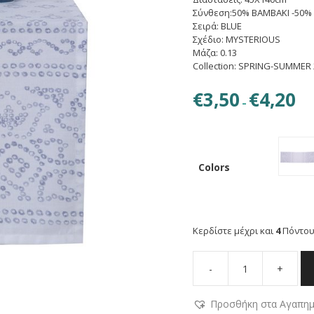
Σύνθεση:50% BAMBAKI -50%
Σειρά: BLUE
Σχέδιο: MYSTERIOUS
Μάζα: 0.13
Collection: SPRING-SUMMER 
Pric
€
3,50
€
4,20
–
ran
€3,5
thr
€4,2
Colors
Κερδίστε μέχρι και
4
Πόντου
-
+
NEF-
NEF
Προσθήκη στα Αγαπη
ΤΡΑΒΕΡΣΑ