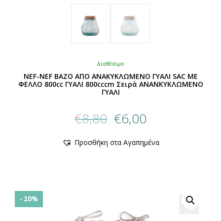
Διαθέσιμο
NEF-NEF ΒΑΖΟ ΑΠΟ ΑΝΑΚΥΚΛΩΜΕΝΟ ΓΥΑΛΙ SAC ΜΕ
ΦΕΛΛΟ 800cc ΓΥΑΛΙ 800cccm Σειρά ΑΝΑΝΚΥΚΛΩΜΕΝΟ
ΓΥΑΛΙ
Original
Η
€
8,80
€
6,00
price
τρέχουσα
was:
τιμή
Προσθήκη στα Αγαπημένα
€8,80.
είναι:
€6,00.
- 20%