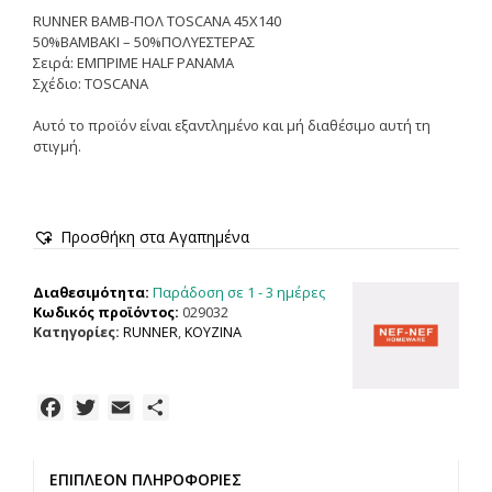
RUNNER ΒΑΜΒ-ΠΟΛ TOSCANA 45X140
50%ΒΑΜΒΑΚΙ – 50%ΠΟΛΥΕΣΤΕΡΑΣ
Σειρά: ΕΜΠΡΙΜΕ HALF PANAMA
Σχέδιο: TOSCANA
Αυτό το προϊόν είναι εξαντλημένο και μή διαθέσιμο αυτή τη
στιγμή.
Προσθήκη στα Αγαπημένα
Παράδοση σε 1 - 3 ημέρες
Διαθεσιμότητα:
Κωδικός προϊόντος:
029032
Κατηγορίες:
RUNNER
,
ΚΟΥΖΙΝΑ
F
T
E
Μ
a
w
m
ο
c
i
a
ι
ΕΠΙΠΛΈΟΝ ΠΛΗΡΟΦΟΡΊΕΣ
e
t
i
ρ