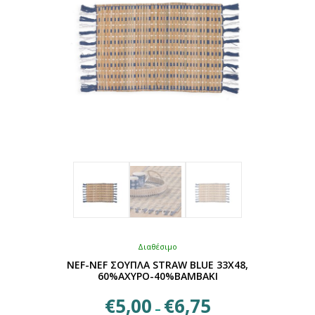
Διαθέσιμο
NEF-NEF ΣΟΥΠΛΑ STRAW BLUE 33X48,
60%ΑΧΥΡΟ-40%ΒΑΜΒΑΚΙ
Price
€
5,00
€
6,75
–