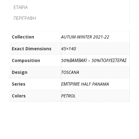
b
t
l
α
ΕΤΑΙΡΊΑ
o
e
σ
ΠΕΡΙΓΡΑΦΉ
o
r
τ
k
ε
ί
Collection
AUTUM-WINTER 2021-22
τ
Exact Dimensions
45×140
ε
Composition
50%ΒΑΜΒΑΚΙ – 50%ΠΟΛΥΕΣΤΕΡΑΣ
Design
TOSCANA
Series
ΕΜΠΡΙΜΕ HALF PANAMA
Colors
PETROL