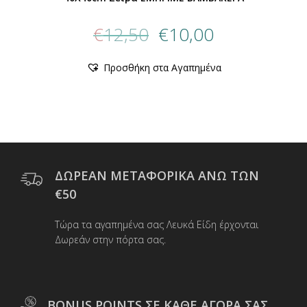
Original
Η
€
12,50
€
10,00
price
τρέχουσα
was:
τιμή
Προσθήκη στα Αγαπημένα
€12,50.
είναι:
€10,00.
ΔΩΡΕΑΝ ΜΕΤΑΦΟΡΙΚΑ ΑΝΩ ΤΩΝ
€50
Τώρα τα αγαπημένα σας Λευκά Είδη έρχονται
Δωρεάν στην πόρτα σας.
BONUS POINTS ΣΕ ΚΑΘΕ ΑΓΟΡΑ ΣΑΣ