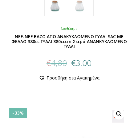
Διαθέσιμο
NEF-NEF ΒΑΖΟ ΑΠΟ ΑΝΑΚΥΚΛΩΜΕΝΟ ΓΥΑΛΙ SAC ΜΕ
ΦΕΛΛΟ 380cc ΓΥΑΛΙ 380cccm Σειρά ΑΝΑΝΚΥΚΛΩΜΕΝΟ
ΓΥΑΛΙ
Original
Η
€
4,80
€
3,00
price
τρέχουσα
was:
τιμή
Προσθήκη στα Αγαπημένα
€4,80.
είναι:
€3,00.
- 33%