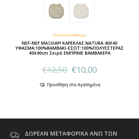
Σύντομα Διαθέσιμο
NEF-NEF ΜΑΞΙΛΑΡΙ ΚΑΡΕΚΛΑΣ NATURA 40X40
ΥΦΑΣΜΑ:100%ΒΑΜΒΑΚΙ-ΕΣΩΤ:100%ΠΟΛΥΕΣΤΕΡΑΣ
40X40cm Σειρά ΕΜΠΡΙΜΕ ΒΑΜΒΑΚΕΡΑ
Original
Η
€
12,50
€
10,00
price
τρέχουσα
was:
τιμή
Προσθήκη στα Αγαπημένα
€12,50.
είναι:
€10,00.
ΔΩΡΕΑΝ ΜΕΤΑΦΟΡΙΚΑ ΑΝΩ ΤΩΝ