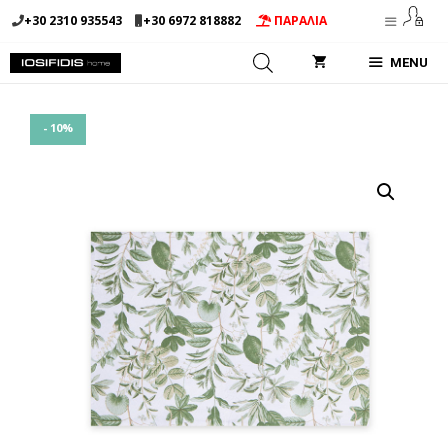
Μετάβαση
+30 2310 935543
+30 6972 818882
ΠΑΡΑΛΙΑ
σε
περιεχόμενο
MENU
- 10%