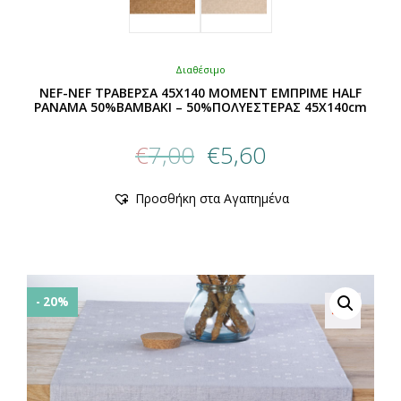
Διαθέσιμο
NEF-NEF ΤΡΑΒΕΡΣΑ 45X140 MOMENT ΕΜΠΡΙΜΕ HALF
PANAMA 50%ΒΑΜΒΑΚΙ – 50%ΠΟΛΥΕΣΤΕΡΑΣ 45X140cm
Original
Η
€
7,00
€
5,60
price
τρέχουσα
was:
τιμή
Αυτό
Προσθήκη στα Αγαπημένα
€7,00.
είναι:
το
προϊόν
€5,60.
έχει
πολλαπλές
παραλλαγές.
Οι
- 20%
επιλογές
μπορούν
να
επιλεγούν
στη