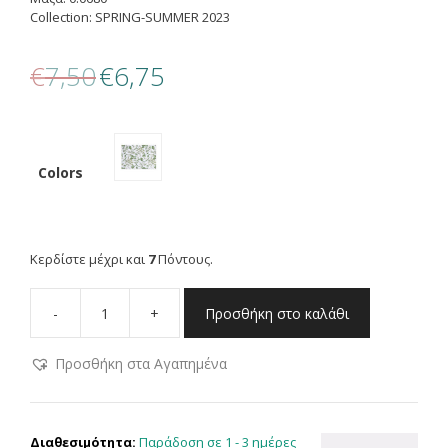
Collection: SPRING-SUMMER 2023
Original
Η
€
7,50
€
6,75
price
τρέχουσα
was:
τιμή
€7,50.
είναι:
€6,75.
Colors
Κερδίστε μέχρι και
7
Πόντους.
-
+
Προσθήκη στο καλάθι
NEF-
NEF
Προσθήκη στα Αγαπημένα
ΣΟΥΠΛΑ
DAY
MAKER
33X48,
Παράδοση σε 1 - 3 ημέρες
Διαθεσιμότητα: