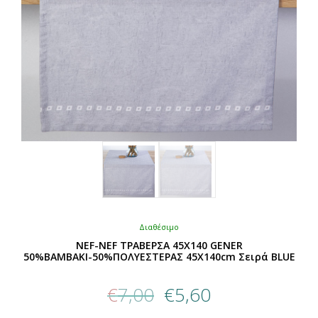
σελίδα
του
προϊόντος
Διαθέσιμο
NEF-NEF ΤΡΑΒΕΡΣΑ 45X140 GENER
50%ΒΑΜΒΑΚΙ-50%ΠΟΛΥΕΣΤΕΡΑΣ 45X140cm Σειρά BLUE
Original
Η
€
7,00
€
5,60
price
τρέχουσα
was:
τιμή