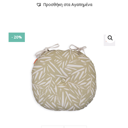
Προσθήκη στα Αγαπημένα
€7,00.
είναι:
€5,60.
- 20%