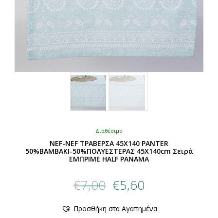
Διαθέσιμο
NEF-NEF ΤΡΑΒΕΡΣΑ 45X140 PANTER
50%ΒΑΜΒΑΚΙ-50%ΠΟΛΥΕΣΤΕΡΑΣ 45X140cm Σειρά
ΕΜΠΡΙΜΕ HALF PANAMA
Original
Η
€
7,00
€
5,60
price
τρέχουσα
was:
τιμή
Προσθήκη στα Αγαπημένα
€7,00.
είναι: