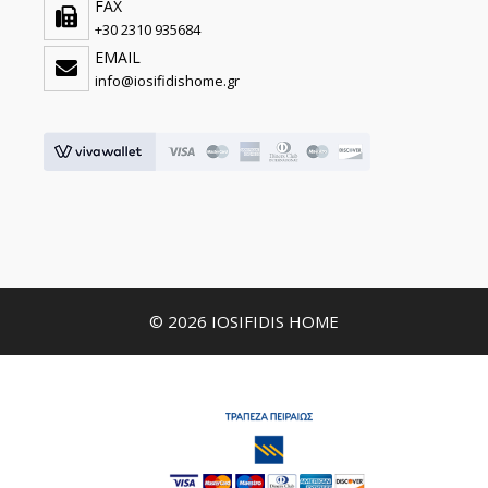
FAX
+30 2310 935684
EMAIL
info@iosifidishome.gr
© 2026 IOSIFIDIS HOME