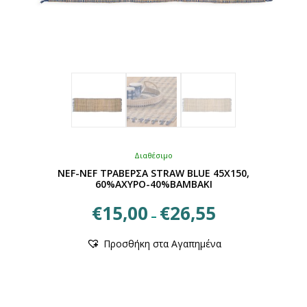
Διαθέσιμο
NEF-NEF ΤΡΑΒΕΡΣΑ STRAW BLUE 45X150,
60%ΑΧΥΡΟ-40%ΒΑΜΒΑΚΙ
Price
€
15,00
€
26,55
–
range:
Αυτό
€15,00
Προσθήκη στα Αγαπημένα
το
through
προϊόν
€26,55
έχει
πολλαπλές
παραλλαγές.