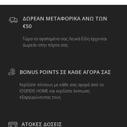
Οι
επιλογές
μπορούν
ΔΩΡΕΑΝ ΜΕΤΑΦΟΡΙΚΑ ΑΝΩ ΤΩΝ
να
€50
επιλεγούν
στη
Τώρα τα αγαπημένα σας Λευκά Είδη έρχονται
σελίδα
Δωρεάν στην πόρτα σας.
του
προϊόντος
BONUS POINTS ΣΕ ΚΑΘΕ ΑΓΟΡΑ ΣΑΣ
Κερδίστε πόντους με κάθε σας αγορά από το
IOSIFIDIS HOME και κερδίστε έκπτωση
εξαργυρώνοντας τους.
ΑΤΟΚΕΣ ΔΟΣΕΙΣ