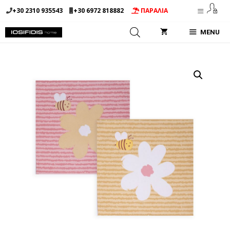
Μετάβαση
+30 2310 935543
+30 6972 818882
ΠΑΡΑΛΙΑ
σε
περιεχόμενο
MENU