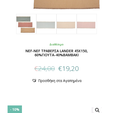
Διαθέσιμο
NEF-NEF ΤΡΑΒΕΡΣΑ LANDER 45X150,
60%ΓΙΟΥΤΑ-40%ΒΑΜΒΑΚΙ
Original
Η
€
24,00
€
19,20
price
τρέχουσα
was:
τιμή
Αυτό
Προσθήκη στα Αγαπημένα
€24,00.
είναι:
το
προϊόν
€19,20.
έχει
πολλαπλές
παραλλαγές.
Οι
- 10%