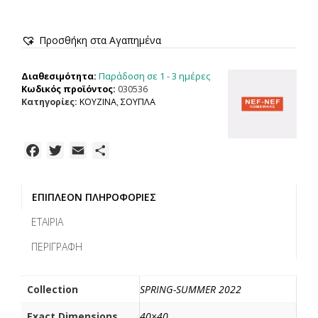
Προσθήκη στα Αγαπημένα
Παράδοση σε 1 - 3 ημέρες
Διαθεσιμότητα:
Κωδικός προϊόντος:
030536
Κατηγορίες:
ΚΟΥΖΙΝΑ
,
ΣΟΥΠΛΑ
F
T
E
Μ
a
w
m
ο
c
i
a
ι
ΕΠΙΠΛΈΟΝ ΠΛΗΡΟΦΟΡΊΕΣ
e
t
i
ρ
b
t
l
α
ΕΤΑΙΡΊΑ
o
e
σ
ΠΕΡΙΓΡΑΦΉ
o
r
τ
k
ε
ί
Collection
SPRING-SUMMER 2022
τ
Exact Dimensions
40×40