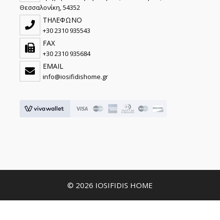
Θεσσαλονίκη, 54352
ΤΗΛΕΦΩΝΟ
+30 2310 935543
FAX
+30 2310 935684
EMAIL
info@iosifidishome.gr
© 2026 IOSIFIDIS HOME