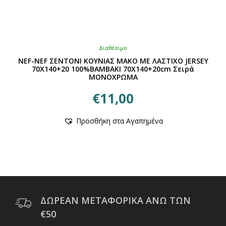
Διαθέσιμο
NEF-NEF ΣΕΝΤΟΝΙ ΚΟΥΝΙΑΣ ΜΑΚΟ ΜΕ ΛΑΣΤΙΧΟ JERSEY
70X140+20 100%ΒΑΜΒΑΚΙ 70X140+20cm Σειρά
ΜΟΝΟΧΡΩΜΑ
€
11,00
Αυτό
Προσθήκη στα Αγαπημένα
το
προϊόν
έχει
πολλαπλές
παραλλαγές.
Οι
επιλογές
μπορούν
ΔΩΡΕΑΝ ΜΕΤΑΦΟΡΙΚΑ ΑΝΩ ΤΩΝ
να
€50
επιλεγούν