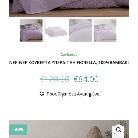
Διαθέσιμο
NEF-NEF ΚΟΥΒΕΡΤΑ ΥΠΕΡΔΙΠΛΗ FIORELLA, 100%BAMBAKI
Original
Η
€
120,00
€
84,00
price
τρέχουσα
was:
τιμή
Αυτό
Προσθήκη στα Αγαπημένα
€120,00.
είναι:
το
προϊόν
€84,00.
έχει
πολλαπλές
παραλλαγές.
Οι
- 30%
επιλογές