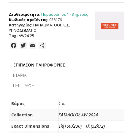
ΜΟΝΗ
TORREDO
Παράδοση σε 1 - 3 ημέρες
Διαθεσιμότητα:
160X230,
Κωδικός προϊόντος:
036176
100%
Κατηγορίες:
ΠΑΠΛΩΜΑΤΟΘΗΚΕΣ
,
BAMBAKI
ΥΠΝΟΔΩΜΑΤΙΟ
ποσότητα
Tag:
AW24-25
F
T
E
Μ
a
w
m
ο
c
i
a
ι
ΕΠΙΠΛΈΟΝ ΠΛΗΡΟΦΟΡΊΕΣ
e
t
i
ρ
b
t
l
α
ΕΤΑΙΡΊΑ
o
e
σ
ΠΕΡΙΓΡΑΦΉ
o
r
τ
k
ε
ί
Βάρος
1 κ.
τ
Collection
ΚΑΤΑΛΟΓΟΣ AW 2024
ε
Exact Dimensions
1Χ(160Χ230) +1Χ (52Χ72)