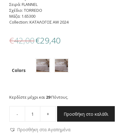
Σειρά: FLANNEL
Σχέδιο: TORREDO
Μάζα: 1.65300
Collection: ΚΑΤΑΛΟΓΟΣ AW 2024
Original
Η
€
42,00
€
29,40
price
τρέχουσα
was:
τιμή
€42,00.
είναι:
€29,40.
Colors
Κερδίστε μέχρι και
29
Πόντους.
-
+
Προσθήκη στο καλάθι
NEF-
NEF
Προσθήκη στα Αγαπημένα
ΣΕΤ
ΠΑΠΛΩΜΑΤΟΘΗΚΗ