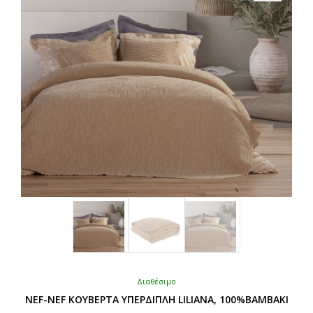
μπορούν
να
επιλεγούν
στη
σελίδα
του
προϊόντος
Διαθέσιμο
NEF-NEF ΚΟΥΒΕΡΤΑ ΥΠΕΡΔΙΠΛΗ LILIANA, 100%BAMBAKI