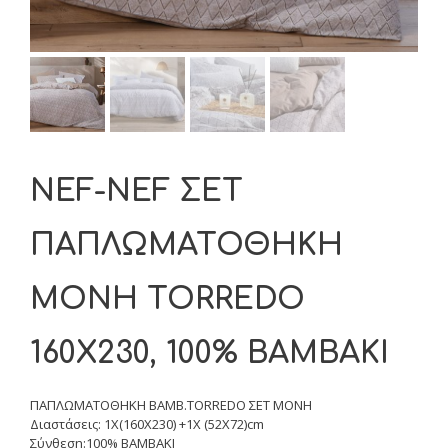
NEF-NEF ΣΕΤ
ΠΑΠΛΩΜΑΤΟΘΗΚΗ
ΜΟΝΗ TORREDO
160X230, 100% BAMBAKI
ΠΑΠΛΩΜΑΤΟΘΗΚΗ ΒΑΜΒ.TORREDO ΣΕΤ MONΗ
Διαστάσεις: 1Χ(160Χ230) +1Χ (52Χ72)cm
Σύνθεση:100% BAMBAKI