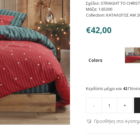
Σχέδιο: STRAIGHT TO CHRIS
Μάζα: 1.65300
Collection: ΚΑΤΑΛΟΓΟΣ AW 2
€
42,00
Colors
Κερδίστε μέχρι και
42
Πόντο
-
+
NEF-
NEF
Προσθήκη στα Αγαπη
ΣΕΤ
ΠΑΠΛΩΜΑΤΟΘΗΚΗ
ΜΟΝΗ