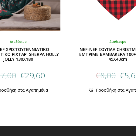
Διαθέσιμο
Διαθέσιμο
NEF-NEF ΣΟΥΠΛΑ CHRISTM
EF ΧΡΙΣΤΟΥΓΕΝΝΙΑΤΙΚΟ
ΕΜΠΡΙΜΕ ΒΑΜΒΑΚΕΡΑ 100
ΙΚΟ ΡΙΧΤΑΡΙ SHERPA HOLLY
45X40cm
JOLLY 130X180
Origin
Original
Η
€
8,00
€
5,
7,00
€
29,60
price
price
τρέχουσα
was:
was:
τιμή
Αυτό
Αυτό
Προσθήκη στα Αγαπ
ροσθήκη στα Αγαπημένα
€8,00.
€37,00.
είναι:
το
το
προϊόν
προϊόν
€29,60.
έχει
έχει
πολλαπλ
πολλαπλές
παραλλαγ
παραλλαγές.
Οι
Οι
επιλογές
επιλογές