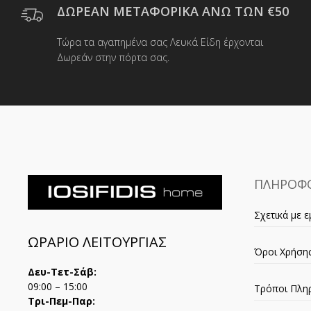
να
ΔΩΡΕΑΝ ΜΕΤΑΦΟΡΙΚΑ ΑΝΩ ΤΩΝ €50
επιλεγούν
στη
Τώρα τα αγαπημένα σας Λευκά Είδη έρχονται
σελίδα
Δωρεάν στην πόρτα σας.
του
προϊόντος
ΠΛΗΡΟΦΟ
Σχετικά με ε
ΩΡΑΡΙΟ ΛΕΙΤΟΥΡΓΙΑΣ
Όροι Χρήση
Δευ-Τετ-Σάβ:
09:00 – 15:00
Τρόποι Πλη
Τρι-Πεμ-Παρ: