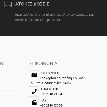
να
ΑΤΟΚΕΣ ΔΟΣΕΙΣ
επιλεγούν
ύν
στη
Εκμεταλλευτείτε το πλάνο των Άτοκων Δόσεων και
σελίδα
κάντε τα ψώνια σας με άνεση.
του
προϊόντος
ς
ΩΝ
ΕΠΙΚΟΙΝΩΝΙΑ
ΔΙΕΥΘΥΝΣΗ
Γρηγορίου Λαμπράκη 172, Άνω
Τούμπα, Θεσσαλονίκη, 54352
ΤΗΛΕΦΩΝΟ
+30 2310 935543
FAX
+30 2310 935684