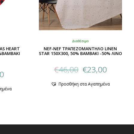
Διαθέσιμο
AS HEART
NEF-NEF ΤΡΑΠΕΖΟΜΑΝΤΗΛΟ LINEN
%ΒΑΜΒΑΚΙ
STAR 150X300, 50% BAMBAKI -50% ΛΙΝΟ
Original
Η
€
46,00
€
23,00
al
Η
price
τρέχουσα
60
τρέχουσα
was:
τιμή
Αυτό
τιμή
Προσθήκη στα Αγαπημένα
€46,00.
είναι:
το
ημένα
είναι:
προϊόν
€23,00.
€5,60.
έχει
πολλαπλές
ές
παραλλαγές.
ές.
Οι
επιλογές
μπορούν