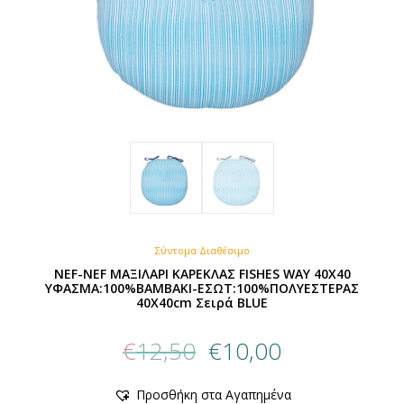
προϊόντος
Σύντομα Διαθέσιμο
NEF-NEF ΜΑΞΙΛΑΡΙ ΚΑΡΕΚΛΑΣ FISHES WAY 40X40
ΥΦΑΣΜΑ:100%ΒΑΜΒΑΚΙ-ΕΣΩΤ:100%ΠΟΛΥΕΣΤΕΡΑΣ
40X40cm Σειρά BLUE
Original
Η
€
12,50
€
10,00
price
τρέχουσα
was:
τιμή
Προσθήκη στα Αγαπημένα
€12,50.
είναι: