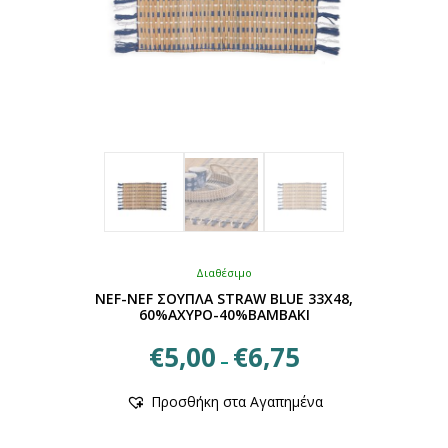
Διαθέσιμο
NEF-NEF ΣΟΥΠΛΑ STRAW BLUE 33X48,
60%ΑΧΥΡΟ-40%ΒΑΜΒΑΚΙ
Price
€
5,00
€
6,75
–
range:
Αυτό
€5,00
Προσθήκη στα Αγαπημένα
το
through
προϊόν
€6,75