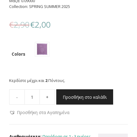
Μάζα: 0.09000
Collection: SPRING SUMMER 2025
Original
Η
€
2,90
€
2,00
price
τρέχουσα
was:
τιμή
€2,90.
είναι:
€2,00.
Colors
Κερδίστε μέχρι και
2
Πόντους.
-
+
Προσθήκη στο καλάθι
NEF-
NEF
Προσθήκη στα Αγαπημένα
ΠΟΤΗΡΟΠΑΝΟ
GRAPES
50Χ50
NEF-
Παράδοση σε 1 - 3 ημέρες
Διαθεσιμότητα: