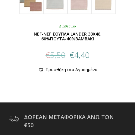
Διαθέσιμο
NEF-NEF ΣΟΥΠΛΑ LANDER 33X48,
60%ΓΙΟΥΤΑ-40%ΒΑΜΒΑΚΙ
Original
Η
€
5,50
€
4,40
price
τρέχουσα
was:
τιμή
Αυτό
Προσθήκη στα Αγαπημένα
€5,50.
είναι:
το
προϊόν
€4,40.
έχει
πολλαπλές
παραλλαγές.
Οι
επιλογές
μπορούν
ΔΩΡΕΑΝ ΜΕΤΑΦΟΡΙΚΑ ΑΝΩ ΤΩΝ
να
€50
επιλεγούν
στη