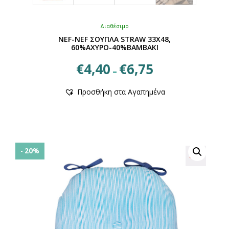
Διαθέσιμο
NEF-NEF ΣΟΥΠΛΑ STRAW 33X48,
60%ΑΧΥΡΟ-40%ΒΑΜΒΑΚΙ
Price
€
4,40
€
6,75
–
range:
Αυτό
€4,40
Προσθήκη στα Αγαπημένα
το
through
προϊόν
€6,75
έχει
πολλαπλές
παραλλαγές.
Οι
- 20%
επιλογές
μπορούν
να
επιλεγούν
στη
σελίδα
του