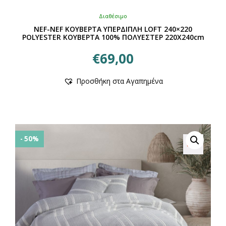
Διαθέσιμο
NEF-NEF ΚΟΥΒΕΡΤΑ ΥΠΕΡΔΙΠΛΗ LOFT 240×220
POLYESTER ΚΟΥΒΕΡΤΑ 100% ΠΟΛΥΕΣΤΕΡ 220X240cm
€
69,00
Αυτό
Προσθήκη στα Αγαπημένα
το
προϊόν
έχει
πολλαπλές
παραλλαγές.
Οι
- 50%
επιλογές
μπορούν
να
επιλεγούν
στη
σελίδα
του
προϊόντος