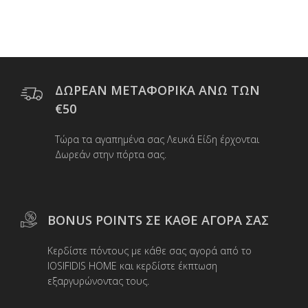
προϊόν
€84,00.
έχει
πολλαπλές
παραλλαγές.
Οι
επιλογές
μπορούν
ΔΩΡΕΑΝ ΜΕΤΑΦΟΡΙΚΑ ΑΝΩ ΤΩΝ
να
€50
επιλεγούν
στη
Τώρα τα αγαπημένα σας Λευκά Είδη έρχονται
σελίδα
Δωρεάν στην πόρτα σας.
του
προϊόντος
BONUS POINTS ΣΕ ΚΑΘΕ ΑΓΟΡΑ ΣΑΣ
Κερδίστε πόντους με κάθε σας αγορά από το
IOSIFIDIS HOME και κερδίστε έκπτωση
εξαργυρώνοντας τους.