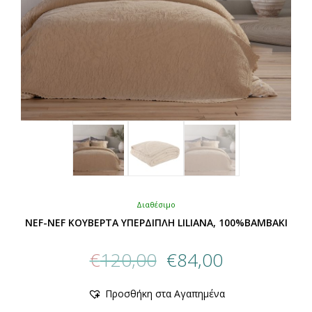
του
προϊόντος
Διαθέσιμο
NEF-NEF ΚΟΥΒΕΡΤΑ ΥΠΕΡΔΙΠΛΗ LILIANA, 100%BAMBAKI
Original
Η
€
120,00
€
84,00
price
τρέχουσα
was:
τιμή
Αυτό
Προσθήκη στα Αγαπημένα
€120,00.
είναι:
το