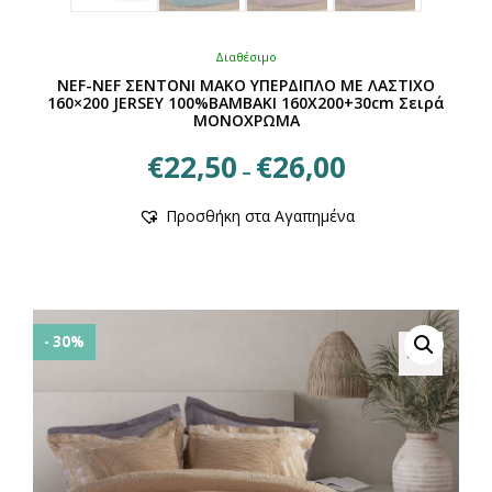
Διαθέσιμο
NEF-NEF ΣΕΝΤΟΝΙ ΜΑΚΟ ΥΠΕΡΔΙΠΛΟ ΜΕ ΛΑΣΤΙΧΟ
160×200 JERSEY 100%ΒΑΜΒΑΚΙ 160X200+30cm Σειρά
ΜΟΝΟΧΡΩΜΑ
Price
€
22,50
€
26,00
–
range:
Αυτό
€22,50
Προσθήκη στα Αγαπημένα
το
through
προϊόν
€26,00
έχει
πολλαπλές
παραλλαγές.
Οι
- 30%
επιλογές
μπορούν
να
επιλεγούν
στη
σελίδα