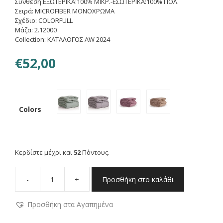
Σύνθεση:ΕΞΩΤΕΡΙΚΑ:100% ΜΙΚΡ.-ΕΣΩΤΕΡΙΚΑ:100% ΠΟΛ.
Σειρά: MICROFIBER ΜΟΝΟΧΡΩΜΑ
Σχέδιο: COLORFULL
Μάζα: 2.12000
Collection: ΚΑΤΑΛΟΓΟΣ AW 2024
€
52,00
Colors
Κερδίστε μέχρι και
52
Πόντους.
-
+
Προσθήκη στο καλάθι
NEF-
NEF
Προσθήκη στα Αγαπημένα
ΠΑΠΛΩΜΑ
MONO