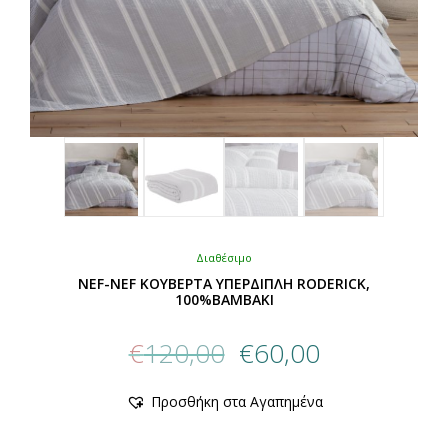
Διαθέσιμο
NEF-NEF ΚΟΥΒΕΡΤΑ ΥΠΕΡΔΙΠΛΗ RODERICK,
100%BAMBAKI
Original
Η
€
120,00
€
60,00
price
τρέχουσα
was:
τιμή
Αυτό
Προσθήκη στα Αγαπημένα
€120,00.
είναι:
το
προϊόν
€60,00.