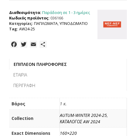
COLORFULL
160X220,
Παράδοση σε 1 - 3 ημέρες
Διαθεσιμότητα:
ΕΞΩΤΕΡΙΚΑ:100%
Κωδικός προϊόντος:
036166
ΜΙΚΡ.-
Κατηγορίες:
ΠΑΠΛΩΜΑΤΑ
,
ΥΠΝΟΔΩΜΑΤΙΟ
ΕΣΩΤΕΡΙΚΑ:100%
Tag:
AW24-25
ΠΟΛ.
ποσότητα
F
T
E
Μ
a
w
m
ο
c
i
a
ι
ΕΠΙΠΛΈΟΝ ΠΛΗΡΟΦΟΡΊΕΣ
e
t
i
ρ
b
t
l
α
ΕΤΑΙΡΊΑ
o
e
σ
ΠΕΡΙΓΡΑΦΉ
o
r
τ
k
ε
ί
Βάρος
1 κ.
τ
AUTUM-WINTER 2024-25
,
ε
Collection
ΚΑΤΑΛΟΓΟΣ AW 2024
Exact Dimensions
160×220