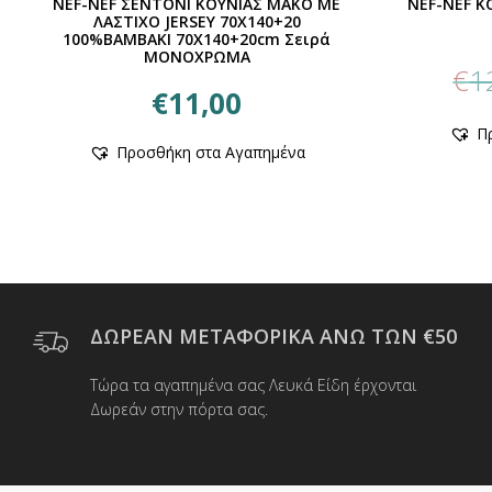
NEF-NEF ΣΕΝΤΟΝΙ ΚΟΥΝΙΑΣ ΜΑΚΟ ΜΕ
NEF-NEF Κ
ΛΑΣΤΙΧΟ JERSEY 70X140+20
100%ΒΑΜΒΑΚΙ 70X140+20cm Σειρά
ΜΟΝΟΧΡΩΜΑ
€
1
€
11,00
Π
Αυτό
Προσθήκη στα Αγαπημένα
το
προϊόν
έχει
πολλαπλές
παραλλαγές.
Οι
επιλογές
μπορούν
ΔΩΡΕΑΝ ΜΕΤΑΦΟΡΙΚΑ ΑΝΩ ΤΩΝ €50
να
επιλεγούν
Τώρα τα αγαπημένα σας Λευκά Είδη έρχονται
στη
Δωρεάν στην πόρτα σας.
σελίδα
του
προϊόντος