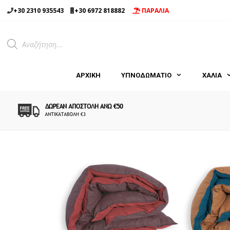
Μετάβαση
+30 2310 935543
+30 6972 818882
ΠΑΡΑΛΙΑ
σε
περιεχόμενο
Products
search
ΑΡΧΙΚΉ
ΥΠΝΟΔΩΜΑΤΙΟ
ΧΑΛΙΑ