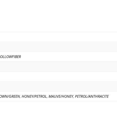
o
r
τ
k
ε
ί
τ
ε
HOLLOWFIBER
OWN/GREEN
,
HONEY/PETROL
,
MAUVE/HONEY
,
PETROL/ANTHRACITE