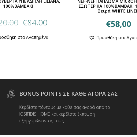
ΟΥΒΕΡΤΑ ΥΠΕΡΔΙΠΛΗ LILIANA,
NEF-NEF ΠΑΠΛΩΜΑ MICROF
100%BAMBAKI
ΕΞΩΤΕΡΙΚΑ 100%ΒΑΜΒΑΚΙ 
Σειρά WHITE LIN
Original
Η
20,00
€
84,00
€
58,00
price
τρέχουσα
was:
τιμή
Αυτό
ροσθήκη στα Αγαπημένα
Προσθήκη στα Αγαπ
€120,00.
είναι:
το
προϊόν
€84,00.
έχει
πολλαπλές
παραλλαγές.
Οι
επιλογές
μπορούν
να
BONUS POINTS ΣΕ ΚΑΘΕ ΑΓΟΡΑ ΣΑΣ
επιλεγούν
στη
Κερδίστε πόντους με κάθε σας αγορά από το
σελίδα
IOSIFIDIS HOME και κερδίστε έκπτωση
του
εξαργυρώνοντας τους.
προϊόντος