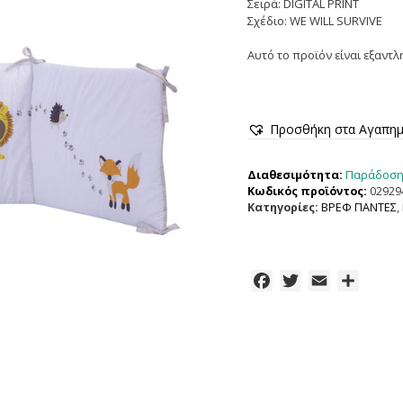
Σειρά: DIGITAL PRINT
Σχέδιο: WE WILL SURVIVE
Αυτό το προϊόν είναι εξαντλ
Προσθήκη στα Αγαπη
Παράδοση 
Διαθεσιμότητα:
Κωδικός προϊόντος:
02929
Κατηγορίες:
ΒΡΕΦ ΠΑΝΤΕΣ
,
F
T
E
Μ
a
w
m
ο
c
i
a
ι
e
t
i
ρ
b
t
l
α
o
e
σ