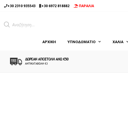
Μετάβαση
+30 2310 935543
+30 6972 818882
ΠΑΡΑΛΙΑ
σε
περιεχόμενο
Products
search
ΑΡΧΙΚΉ
ΥΠΝΟΔΩΜΑΤΙΟ
ΧΑΛΙΑ