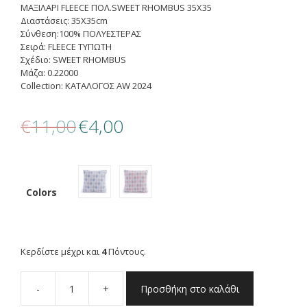
ΜΑΞΙΛΑΡΙ FLEECE ΠΟΛ.SWEET RHOMBUS 35X35
Διαστάσεις: 35X35cm
Σύνθεση:100% ΠΟΛΥΕΣΤΕΡΑΣ
Σειρά: FLEECE ΤΥΠΩΤΗ
Σχέδιο: SWEET RHOMBUS
Μάζα: 0.22000
Collection: ΚΑΤΑΛΟΓΟΣ AW 2024
Original
Η
€
11,00
€
4,00
price
τρέχουσα
was:
τιμή
€11,00.
είναι:
€4,00.
Colors
Κερδίστε μέχρι και
4
Πόντους.
-
+
Προσθήκη στο καλάθι
NEF-