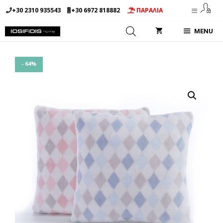
Μετάβαση
+30 2310 935543
+30 6972 818882
ΠΑΡΑΛΙΑ
σε
περιεχόμενο
MENU
- 64%