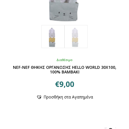
Διαθέσιμο
NEF-NEF ΘΗΚΗΣ ΟΡΓΑΝΩΣΗΣ HELLO WORLD 30X100,
100% BAMBAKI
€
9,00
Αυτό
Προσθήκη στα Αγαπημένα
το
προϊόν
έχει
πολλαπλές
παραλλαγές.
Οι