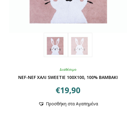
Διαθέσιμο
NEF-NEF ΧΑΛΙ SWEETIE 100X100, 100% BAMBAKI
€
19,90
Αυτό
Προσθήκη στα Αγαπημένα
το
προϊόν
έχει
πολλαπλές
παραλλαγές.