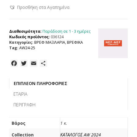
NEF
Προσθήκη στα Αγαπημένα
ΠΑΙΔΙΚΟ
ΜΑΞΙΛΑΡΙ
ΔΙΑΚΟΣΜΗΤΙΚΟ
SWEET
Παράδοση σε 1 - 3 ημέρες
Διαθεσιμότητα:
RHOMBUS
Κωδικός προϊόντος:
036124
35X35,
Κατηγορίες:
ΒΡΕΦ ΜΑΞΙΛΑΡΙΑ
,
ΒΡΕΦΙΚΑ
100%
Tag:
AW24-25
ΠΟΛΥΕΣΤΕΡΑΣ
ποσότητα
F
T
E
Μ
a
w
m
ο
c
i
a
ι
ΕΠΙΠΛΈΟΝ ΠΛΗΡΟΦΟΡΊΕΣ
e
t
i
ρ
b
t
l
α
ΕΤΑΙΡΊΑ
o
e
σ
ΠΕΡΙΓΡΑΦΉ
o
r
τ
k
ε
ί
Βάρος
1 κ.
τ
Collection
ΚΑΤΑΛΟΓΟΣ AW 2024
ε