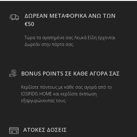
Οι
επιλογές
μπορούν
ΔΩΡΕΑΝ ΜΕΤΑΦΟΡΙΚΑ ΑΝΩ ΤΩΝ
να
€50
επιλεγούν
στη
Τώρα τα αγαπημένα σας Λευκά Είδη έρχονται
σελίδα
Δωρεάν στην πόρτα σας.
του
προϊόντος
BONUS POINTS ΣΕ ΚΑΘΕ ΑΓΟΡΑ ΣΑΣ
Κερδίστε πόντους με κάθε σας αγορά από το
IOSIFIDIS HOME και κερδίστε έκπτωση
εξαργυρώνοντας τους.
ΑΤΟΚΕΣ ΔΟΣΕΙΣ