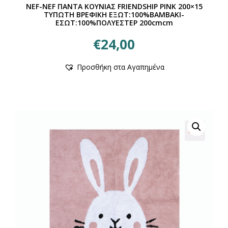
NEF-NEF ΠΑΝΤΑ ΚΟΥΝΙΑΣ FRIENDSHIP PINK 200×15
ΤΥΠΩΤΗ ΒΡΕΦΙΚΗ ΕΞΩΤ:100%ΒΑΜΒΑΚΙ-
ΕΣΩΤ:100%ΠΟΛΥΕΣΤΕΡ 200cmcm
€
24,00
Αυτό
Προσθήκη στα Αγαπημένα
το
προϊόν
έχει
πολλαπλές
παραλλαγές.
Οι
επιλογές
μπορούν
να
επιλεγούν
στη
σελίδα
του
προϊόντος