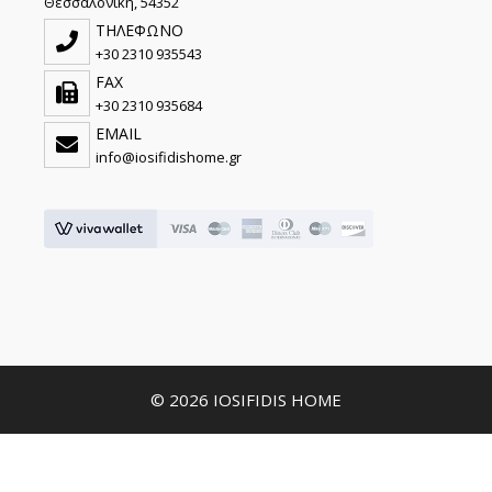
Θεσσαλονίκη, 54352
ΤΗΛΕΦΩΝΟ
+30 2310 935543
FAX
+30 2310 935684
EMAIL
info@iosifidishome.gr
© 2026 IOSIFIDIS HOME