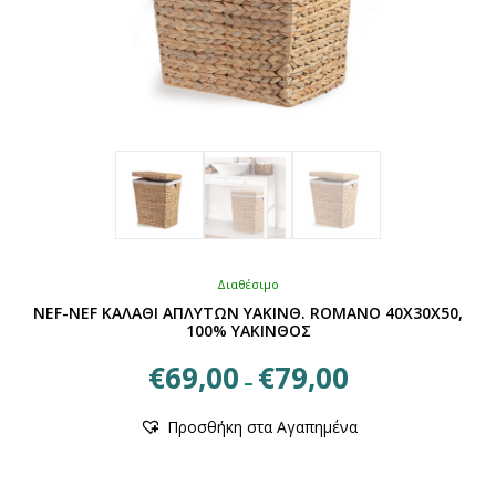
Διαθέσιμο
NEF-NEF ΚΑΛΑΘΙ ΑΠΛΥΤΩΝ ΥΑΚΙΝΘ. ROMANO 40Χ30Χ50,
100% ΥΑΚΙΝΘΟΣ
Price
€
69,00
€
79,00
–
range:
Αυτό
€69,00
Προσθήκη στα Αγαπημένα
το
through
προϊόν
€79,00
έχει