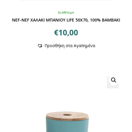
Διαθέσιμο
NEF-NEF ΧΑΛΑΚΙ ΜΠΑΝΙΟΥ LIFE 50X70, 100% BAMBAKI
€
10,00
Αυτό
Προσθήκη στα Αγαπημένα
το
προϊόν
έχει
πολλαπλές
παραλλαγές.
Οι
επιλογές
μπορούν
να
επιλεγούν
στη
σελίδα
του
προϊόντος