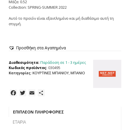
Μάζα: 0.52
Collection: SPRING-SUMMER 2022
Αυτό το προϊόν είναι εξαντλημένο και μή διαθέσιμο αυτή τη
στιγμή.
Προσθήκη στα Αγαπημένα
Παράδοση σε 1 - 3 ημέρες
Διαθεσιμότητα:
Κωδικός προϊόντος:
030495
Κατηγορίες:
ΚΟΥΡΤΙΝΕΣ ΜΠΑΝIOΥ
,
ΜΠΑΝΙΟ
F
T
E
Μ
a
w
m
ο
c
i
a
ι
ΕΠΙΠΛΈΟΝ ΠΛΗΡΟΦΟΡΊΕΣ
e
t
i
ρ
b
t
l
α
ΕΤΑΙΡΊΑ
o
e
σ