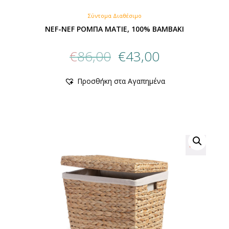
Σύντομα Διαθέσιμο
NEF-NEF ΡΟΜΠΑ ΜΑΤΙΕ, 100% BAMBAKI
Original
Η
€
86,00
€
43,00
price
τρέχουσα
was:
τιμή
Προσθήκη στα Αγαπημένα
€86,00.
είναι:
€43,00.