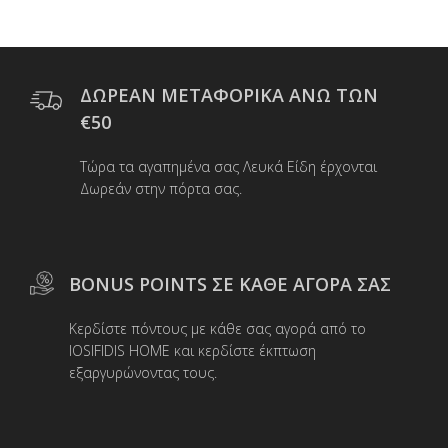
πολλαπλές
παραλλαγές.
Οι
επιλογές
μπορούν
ΔΩΡΕΑΝ ΜΕΤΑΦΟΡΙΚΑ ΑΝΩ ΤΩΝ
να
€50
επιλεγούν
στη
Τώρα τα αγαπημένα σας Λευκά Είδη έρχονται
σελίδα
Δωρεάν στην πόρτα σας.
του
προϊόντος
BONUS POINTS ΣΕ ΚΑΘΕ ΑΓΟΡΑ ΣΑΣ
Κερδίστε πόντους με κάθε σας αγορά από το
IOSIFIDIS HOME και κερδίστε έκπτωση
εξαργυρώνοντας τους.