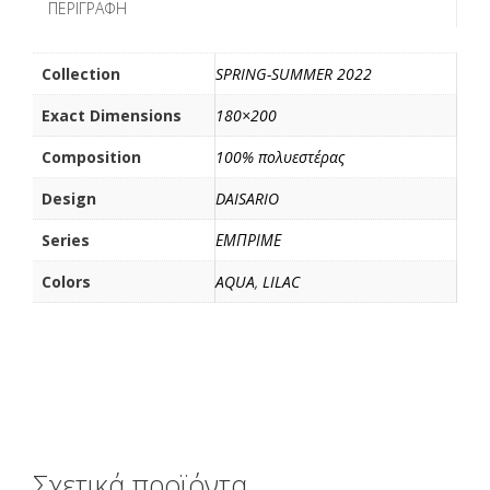
ΠΕΡΙΓΡΑΦΉ
o
r
τ
k
ε
ί
Collection
SPRING-SUMMER 2022
τ
Exact Dimensions
180×200
ε
Composition
100% πολυεστέρας
Design
DAISARIO
Series
ΕΜΠΡΙΜΕ
Colors
AQUA
,
LILAC
Σχετικά προϊόντα