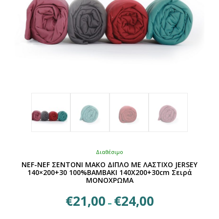
σελίδα
του
προϊόντος
Διαθέσιμο
NEF-NEF ΣΕΝΤΟΝΙ ΜΑΚΟ ΔΙΠΛΟ ΜΕ ΛΑΣΤΙΧΟ JERSEY
140×200+30 100%ΒΑΜΒΑΚΙ 140X200+30cm Σειρά
ΜΟΝΟΧΡΩΜΑ
Price
€
21,00
€
24,00
–
range:
Αυτό