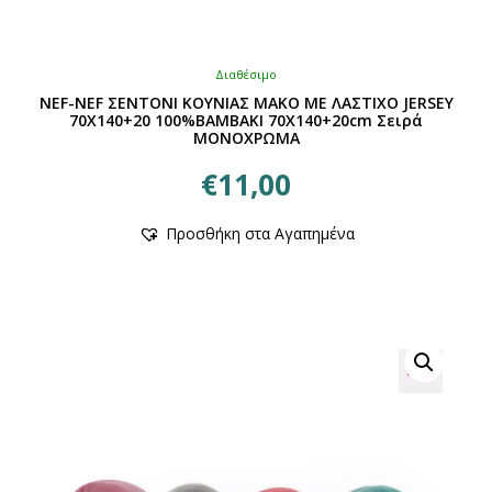
Διαθέσιμο
NEF-NEF ΣΕΝΤΟΝΙ ΚΟΥΝΙΑΣ ΜΑΚΟ ΜΕ ΛΑΣΤΙΧΟ JERSEY
70X140+20 100%ΒΑΜΒΑΚΙ 70X140+20cm Σειρά
ΜΟΝΟΧΡΩΜΑ
€
11,00
Αυτό
Προσθήκη στα Αγαπημένα
το
προϊόν
έχει
πολλαπλές
παραλλαγές.
Οι
επιλογές
μπορούν
να
επιλεγούν
στη