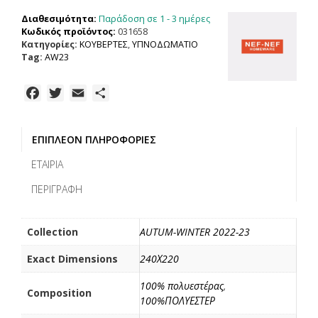
WARMER,
Παράδοση σε 1 - 3 ημέρες
Διαθεσιμότητα:
100%
Κωδικός προϊόντος:
031658
ΠΟΛΥΕΣΤΕΡΑΣ
Κατηγορίες:
ΚΟΥΒΕΡΤΕΣ
,
ΥΠΝΟΔΩΜΑΤΙΟ
ποσότητα
Tag:
AW23
F
T
E
Μ
a
w
m
ο
c
i
a
ι
ΕΠΙΠΛΈΟΝ ΠΛΗΡΟΦΟΡΊΕΣ
e
t
i
ρ
b
t
l
α
ΕΤΑΙΡΊΑ
o
e
σ
ΠΕΡΙΓΡΑΦΉ
o
r
τ
k
ε
ί
Collection
AUTUM-WINTER 2022-23
τ
Exact Dimensions
240Χ220
ε
100% πολυεστέρας
,
Composition
100%ΠΟΛΥΕΣΤΕΡ