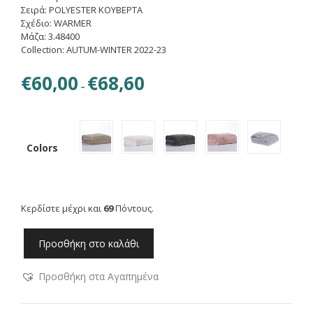
Σειρά: POLYESTER ΚΟΥΒΕΡΤΑ
Σχέδιο: WARMER
Μάζα: 3.48400
Collection: AUTUM-WINTER 2022-23
Price
€
60,00
€
68,60
–
range:
€60,00
through
€68,60
Colors
Κερδίστε μέχρι και
69
Πόντους.
NEF-
Προσθήκη στο καλάθι
NEF
ΚΟΥΒΕΡΤΑ
Προσθήκη στα Αγαπημένα
ΜΕ
ΓΟΥΝΑ
ΥΠΕΡΔΙΠΛΗ