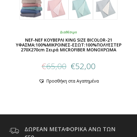
Διαθέσιμο
NEF-NEF ΚΟΥΒΕΡΛΙ KING SIZE BICOLOR-21
ΥΦΑΣΜΑ:100%ΜIΚΡΟΙΝΕΣ-ΕΣΩΤ:100%ΠΟΛΥΕΣΤΕΡ
270X270cm Σειρά MICROFIBER ΜΟΝΟΧΡΩΜΑ
Original
Η
€
65,00
€
52,00
price
τρέχουσα
was:
τιμή
Αυτό
Προσθήκη στα Αγαπημένα
€65,00.
είναι:
το
προϊόν
€52,00.
έχει
πολλαπλές
παραλλαγές.
Οι
επιλογές
μπορούν
ΔΩΡΕΑΝ ΜΕΤΑΦΟΡΙΚΑ ΑΝΩ ΤΩΝ
να