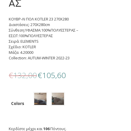
ΑΣ
ΚΟΥΒΡ-ΛΙ ΠΟΛ KOTLER 23 270X280
Διαστάσεις: 270X280cm
Σύνθεση:ΥΦΑΣΜΑ:100%ΠΟΛΥΕΣΤΕΡΑΣ –
ΕΣΩΤ:100%ΠΟΛΥΕΣΤΕΡΑΣ
Σειρά: ELEMENTS
Σχέδιο: KOTLER
Μάζα: 4.20000
Collection: AUTUM-WINTER 2022-23
Original
Η
€
132,00
€
105,60
price
τρέχουσα
was:
τιμή
€132,00.
είναι:
€105,60.
Colors
Κερδίστε μέχρι και
106
Πόντους.