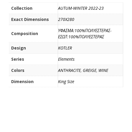
k
ε
ί
Collection
AUTUM-WINTER 2022-23
τ
Exact Dimensions
270X280
ε
ΥΦΑΣΜΑ:100%ΠΟΛΥΕΣΤΕΡΑΣ-
Composition
ΕΣΩΤ:100%ΠΟΛΥΕΣΤΕΡΑΣ
Design
KOTLER
Series
Elements
Colors
ANTHRACITE
,
GREIGE
,
WINE
Dimension
King Size