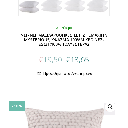
Διαθέσιμο
NEF-NEF ΜΑΞΙΛΑΡΟΘΗΚΕΣ ΣΕΤ 2 ΤΕΜΑΧΙΩΝ
MYSTERIOUS, ΥΦΑΣΜΑ:100%ΜIΚΡΟΙΝΕΣ-
ΕΣΩΤ:100%ΠΟΛΥΕΣΤΕΡΑΣ
Original
Η
€
19,50
€
13,65
price
τρέχουσα
was:
τιμή
Αυτό
Προσθήκη στα Αγαπημένα
€19,50.
είναι:
το
προϊόν
€13,65.
έχει
πολλαπλές
παραλλαγές.
Οι
- 10%
επιλογές
μπορούν
να