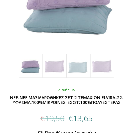
Διαθέσιμο
NEF-NEF ΜΑΞΙΛΑΡΟΘΗΚΕΣ ΣΕΤ 2 ΤΕΜΑΧΙΩΝ ELVIRA-22,
ΥΦΑΣΜΑ:100%ΜIΚΡΟΙΝΕΣ-ΕΣΩΤ:100%ΠΟΛΥΕΣΤΕΡΑΣ
Original
Η
€
19,50
€
13,65
price
τρέχουσα
was:
τιμή
Αυτό
Προσθήκη στα Αγαπημένα