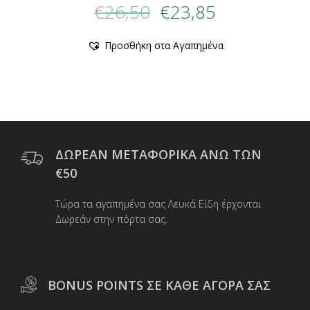
€
26,50
€
23,85
price
τρέχουσα
was:
τιμή
Προσθήκη στα Αγαπημένα
€26,50.
είναι:
€23,85.
ΔΩΡΕΑΝ ΜΕΤΑΦΟΡΙΚΑ ΑΝΩ ΤΩΝ
€50
Τώρα τα αγαπημένα σας Λευκά Είδη έρχονται
Δωρεάν στην πόρτα σας.
BONUS POINTS ΣΕ ΚΑΘΕ ΑΓΟΡΑ ΣΑΣ