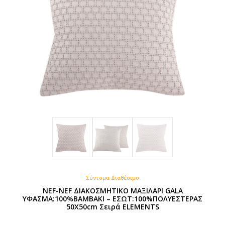
επιλεγούν
στη
σελίδα
του
προϊόντος
Σύντομα Διαθέσιμο
NEF-NEF ΔΙΑΚΟΣΜΗΤΙΚΟ ΜΑΞΙΛΑΡΙ GALA
ΥΦΑΣΜΑ:100%ΒΑΜΒΑΚΙ – ΕΣΩΤ:100%ΠΟΛΥΕΣΤΕΡΑΣ
50X50cm Σειρά ELEMENTS
Original
Η