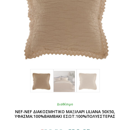
επιλεγούν
στη
σελίδα
του
προϊόντος
Διαθέσιμο
NEF-NEF ΔΙΑΚΟΣΜΗΤΙΚΟ ΜΑΞΙΛΑΡΙ LILIANA 50X50,
ΥΦΑΣΜΑ:100%BAMBAKI ΕΣΩΤ:100%ΠΟΛΥΕΣΤΕΡΑΣ
Original
Η