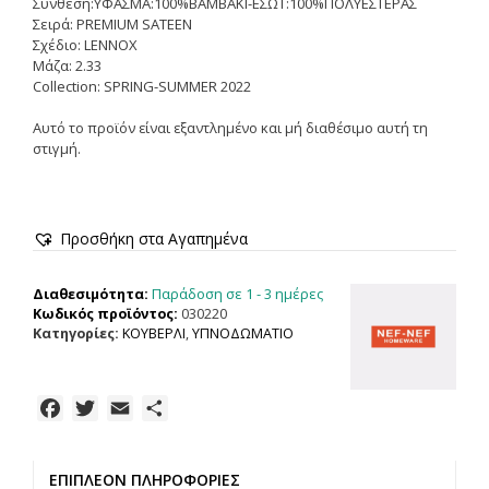
Σύνθεση:ΥΦΑΣΜΑ:100%ΒΑΜΒΑΚΙ-ΕΣΩΤ:100%ΠΟΛΥΕΣΤΕΡΑΣ
Σειρά: PREMIUM SATEEN
Σχέδιο: LENNOX
Μάζα: 2.33
Collection: SPRING-SUMMER 2022
Αυτό το προϊόν είναι εξαντλημένο και μή διαθέσιμο αυτή τη
στιγμή.
Προσθήκη στα Αγαπημένα
Παράδοση σε 1 - 3 ημέρες
Διαθεσιμότητα:
Κωδικός προϊόντος:
030220
Κατηγορίες:
ΚΟΥΒΕΡΛΙ
,
ΥΠΝΟΔΩΜΑΤΙΟ
F
T
E
Μ
a
w
m
ο
c
i
a
ι
ΕΠΙΠΛΈΟΝ ΠΛΗΡΟΦΟΡΊΕΣ
e
t
i
ρ