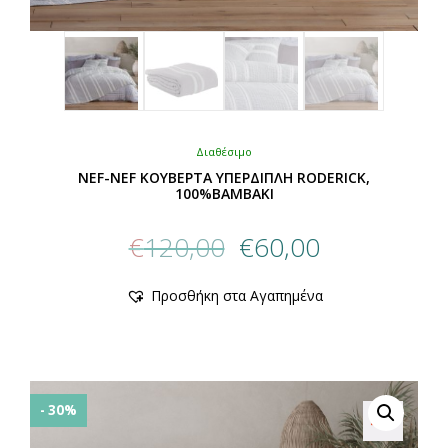
Διαθέσιμο
NEF-NEF ΚΟΥΒΕΡΤΑ ΥΠΕΡΔΙΠΛΗ RODERICK,
100%BAMBAKI
Original
Η
€
120,00
€
60,00
price
τρέχουσα
was:
τιμή
Αυτό
Προσθήκη στα Αγαπημένα
€120,00.
είναι:
το
προϊόν
€60,00.
έχει
πολλαπλές
παραλλαγές.
Οι
- 30%
επιλογές