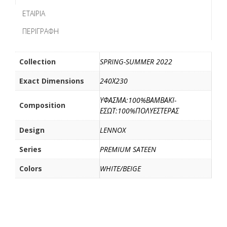
b
t
l
α
ΕΤΑΙΡΊΑ
o
e
σ
ΠΕΡΙΓΡΑΦΉ
o
r
τ
k
ε
ί
Collection
SPRING-SUMMER 2022
τ
Exact Dimensions
240Χ230
ε
ΥΦΑΣΜΑ:100%ΒΑΜΒΑΚΙ-
Composition
ΕΣΩΤ:100%ΠΟΛΥΕΣΤΕΡΑΣ
Design
LENNOX
Series
PREMIUM SATEEN
Colors
WHITE/BEIGE