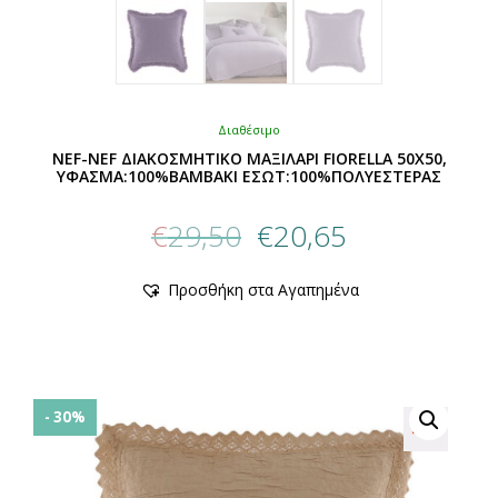
Διαθέσιμο
NEF-NEF ΔΙΑΚΟΣΜΗΤΙΚΟ ΜΑΞΙΛΑΡΙ FIORELLA 50X50,
ΥΦΑΣΜΑ:100%BAMBAKI ΕΣΩΤ:100%ΠΟΛΥΕΣΤΕΡΑΣ
Original
Η
€
29,50
€
20,65
price
τρέχουσα
was:
τιμή
Αυτό
Προσθήκη στα Αγαπημένα
€29,50.
είναι:
το
προϊόν
€20,65.
έχει
πολλαπλές
παραλλαγές.
Οι
- 30%
επιλογές
μπορούν
να