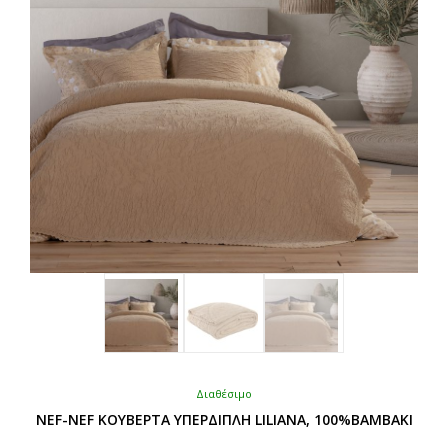
μπορούν
να
επιλεγούν
στη
σελίδα
του
προϊόντος
Διαθέσιμο
NEF-NEF ΚΟΥΒΕΡΤΑ ΥΠΕΡΔΙΠΛΗ LILIANA, 100%BAMBAKI