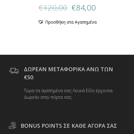
Original
Η
€
120,00
€
84,00
price
τρέχουσα
was:
τιμή
Αυτό
Προσθήκη στα Αγαπημένα
€120,00.
είναι:
το
προϊόν
€84,00.
έχει
πολλαπλές
παραλλαγές.
Οι
επιλογές
μπορούν
ΔΩΡΕΑΝ ΜΕΤΑΦΟΡΙΚΑ ΑΝΩ ΤΩΝ
να
€50
επιλεγούν
στη
Τώρα τα αγαπημένα σας Λευκά Είδη έρχονται
σελίδα
Δωρεάν στην πόρτα σας.
του
προϊόντος
BONUS POINTS ΣΕ ΚΑΘΕ ΑΓΟΡΑ ΣΑΣ