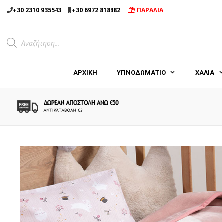
Μετάβαση
+30 2310 935543
+30 6972 818882
ΠΑΡΑΛΙΑ
σε
περιεχόμενο
Products
search
ΑΡΧΙΚΉ
ΥΠΝΟΔΩΜΑΤΙΟ
ΧΑΛΙΑ