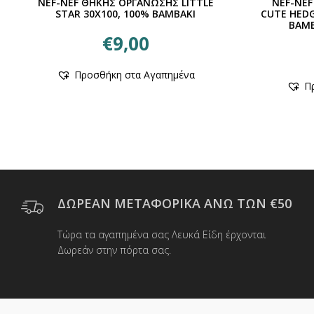
NEF-NEF ΘΗΚΗΣ ΟΡΓΑΝΩΣΗΣ LITTLE
NEF-NEF
STAR 30X100, 100% BAMBAKI
CUTE HED
ΒΑΜΒ
€
9,00
Αυτό
Προσθήκη στα Αγαπημένα
το
Π
προϊόν
έχει
πολλαπλές
παραλλαγές.
Οι
επιλογές
μπορούν
να
ΔΩΡΕΑΝ ΜΕΤΑΦΟΡΙΚΑ ΑΝΩ ΤΩΝ €50
επιλεγούν
στη
Τώρα τα αγαπημένα σας Λευκά Είδη έρχονται
σελίδα
Δωρεάν στην πόρτα σας.
του
προϊόντος