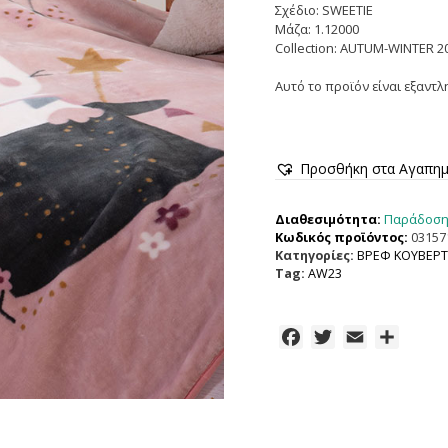
Σχέδιο: SWEETIE
Μάζα: 1.12000
Collection: AUTUM-WINTER 2
Αυτό το προϊόν είναι εξαντλ
Προσθήκη στα Αγαπη
Παράδοση 
Διαθεσιμότητα:
Κωδικός προϊόντος:
03157
Κατηγορίες:
ΒΡΕΦ ΚΟΥΒΕΡΤ
Tag:
AW23
F
T
E
Μ
a
w
m
ο
c
i
a
ι
e
t
i
ρ
b
t
l
α