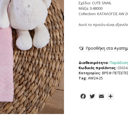
Σχέδιο: CUTE SNAIL
Μάζα: 0.48000
Collection: ΚΑΤΑΛΟΓΟΣ AW 2
Αυτό το προϊόν είναι εξαντλ
Προσθήκη στα Αγαπη
Παράδοση 
Διαθεσιμότητα:
Κωδικός προϊόντος:
03634
Κατηγορίες:
ΒΡΕΦ ΠΕΤΣΕΤΕ
Tag:
AW24-25
F
T
E
Μ
a
w
m
ο
c
i
a
ι
e
t
i
ρ
b
t
l
α