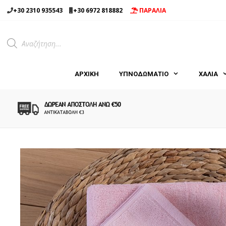
Μετάβαση
+30 2310 935543
+30 6972 818882
ΠΑΡΑΛΙΑ
σε
περιεχόμενο
Products
search
ΑΡΧΙΚΉ
ΥΠΝΟΔΩΜΑΤΙΟ
ΧΑΛΙΑ