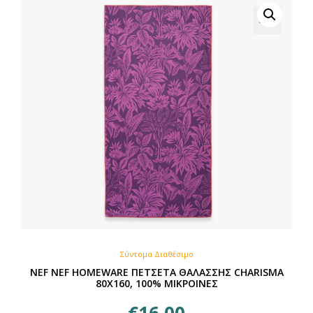
Οι
επιλογές
μπορούν
να
επιλεγούν
στη
σελίδα
του
προϊόντος
Σύντομα Διαθέσιμο
NEF NEF HOMEWARE ΠΕΤΣΕΤΑ ΘΑΛΑΣΣΗΣ CHARISMA
80X160, 100% ΜΙΚΡΟΙΝΕΣ