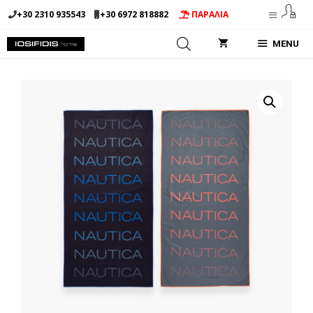
Μετάβαση
+30 2310 935543
+30 6972 818882
ΠΑΡΑΛΙΑ
σε
περιεχόμενο
MENU