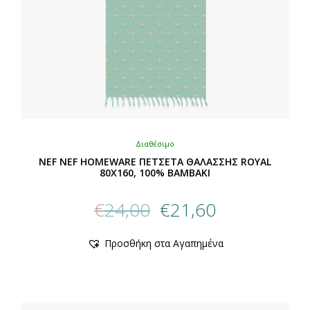
Διαθέσιμο
NEF NEF HOMEWARE ΠΕΤΣΕΤΑ ΘΑΛΑΣΣΗΣ ROYAL
80X160, 100% BAMBAKI
Original
Η
€
24,00
€
21,60
price
τρέχουσα
was:
τιμή
Αυτό
Προσθήκη στα Αγαπημένα
€24,00.
είναι:
το
προϊόν
€21,60.
έχει
πολλαπλές
παραλλαγές.