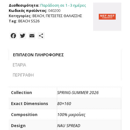
SPREAD
Παράδοση σε 1 - 3 ημέρες
Διαθεσιμότητα:
80X160,
Κωδικός προϊόντος:
040200
100%
Κατηγορίες:
BEACH
,
ΠΕΤΣΕΤΕΣ ΘΑΛΑΣΣΗΣ
ΜΙΚΡΟΙΝΕΣ
Tag:
BEACH SS26
ποσότητα
F
T
E
Μ
a
w
m
ο
c
i
a
ι
ΕΠΙΠΛΈΟΝ ΠΛΗΡΟΦΟΡΊΕΣ
e
t
i
ρ
b
t
l
α
ΕΤΑΙΡΊΑ
o
e
σ
ΠΕΡΙΓΡΑΦΉ
o
r
τ
k
ε
ί
Collection
SPRING-SUMMER 2026
τ
Exact Dimensions
80×160
ε
Composition
100% μικροΐνες
Design
NAU SPREAD