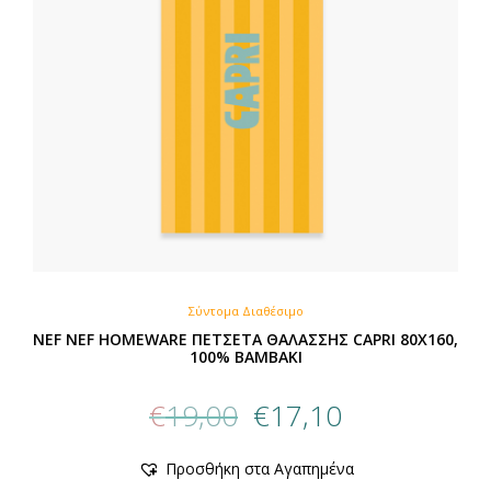
Σύντομα Διαθέσιμο
NEF NEF HOMEWARE ΠΕΤΣΕΤΑ ΘΑΛΑΣΣΗΣ CAPRI 80X160,
100% BAMBAKI
Original
Η
€
19,00
€
17,10
price
τρέχουσα
was:
τιμή
Προσθήκη στα Αγαπημένα
€19,00.
είναι: