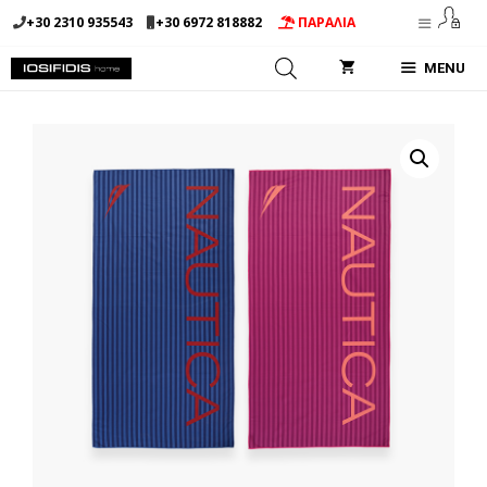
Μετάβαση
+30 2310 935543
+30 6972 818882
ΠΑΡΑΛΙΑ
σε
περιεχόμενο
MENU