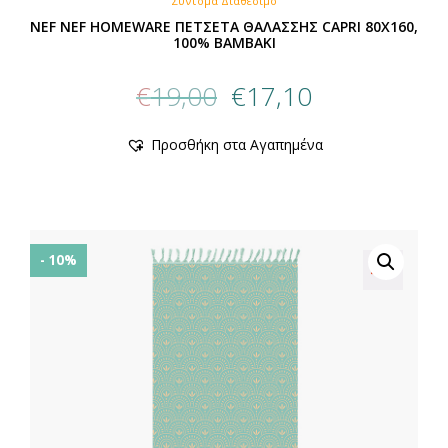
Σύντομα Διαθέσιμο
NEF NEF HOMEWARE ΠΕΤΣΕΤΑ ΘΑΛΑΣΣΗΣ CAPRI 80X160,
100% BAMBAKI
Original
Η
€
19,00
€
17,10
price
τρέχουσα
was:
τιμή
Προσθήκη στα Αγαπημένα
€19,00.
είναι:
€17,10.
- 10%