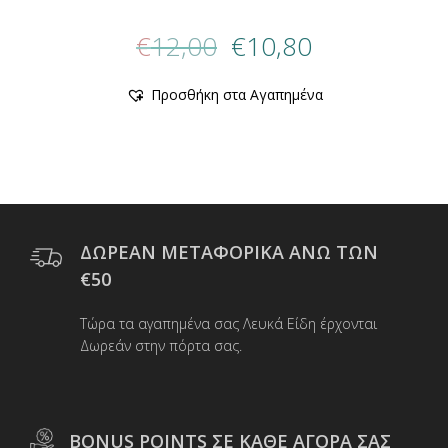
Original
Η
€
12,00
€
10,80
price
τρέχουσα
was:
τιμή
Αυτό
Προσθήκη στα Αγαπημένα
€12,00.
είναι:
το
προϊόν
€10,80.
έχει
πολλαπλές
παραλλαγές.
Οι
επιλογές
μπορούν
ΔΩΡΕΑΝ ΜΕΤΑΦΟΡΙΚΑ ΑΝΩ ΤΩΝ
να
€50
επιλεγούν
στη
Τώρα τα αγαπημένα σας Λευκά Είδη έρχονται
σελίδα
Δωρεάν στην πόρτα σας.
του
προϊόντος
BONUS POINTS ΣΕ ΚΑΘΕ ΑΓΟΡΑ ΣΑΣ