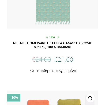
Διαθέσιμο
NEF NEF HOMEWARE ΠΕΤΣΕΤΑ ΘΑΛΑΣΣΗΣ ROYAL
80X160, 100% BAMBAKI
Original
Η
€
24,00
€
21,60
price
τρέχουσα
was:
τιμή
Αυτό
Προσθήκη στα Αγαπημένα
€24,00.
είναι:
το
προϊόν
€21,60.
έχει
πολλαπλές
παραλλαγές.
Οι
- 10%
επιλογές