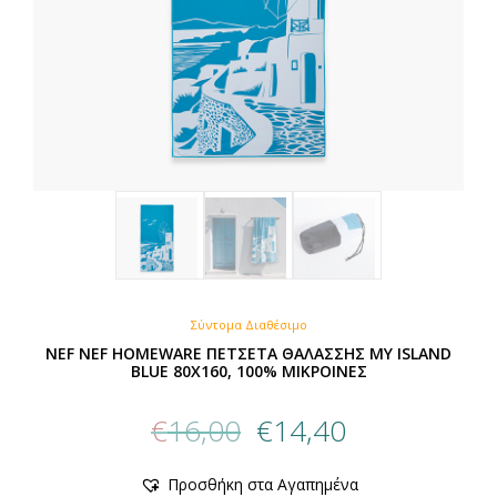
Σύντομα Διαθέσιμο
NEF NEF HOMEWARE ΠΕΤΣΕΤΑ ΘΑΛΑΣΣΗΣ MY ISLAND
BLUE 80X160, 100% ΜΙΚΡΟΙΝΕΣ
Original
Η
€
16,00
€
14,40
price
τρέχουσα
was:
τιμή
Προσθήκη στα Αγαπημένα
€16,00.
είναι: