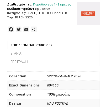
POSITIVE
Παράδοση σε 1 - 3 ημέρες
Διαθεσιμότητα:
80X160,
Κωδικός προϊόντος:
040199
100%
Κατηγορίες:
BEACH
,
ΠΕΤΣΕΤΕΣ ΘΑΛΑΣΣΗΣ
ΜΙΚΡΟΙΝΕΣ
Tag:
BEACH SS26
ποσότητα
F
T
E
Μ
a
w
m
ο
c
i
a
ι
ΕΠΙΠΛΈΟΝ ΠΛΗΡΟΦΟΡΊΕΣ
e
t
i
ρ
b
t
l
α
ΕΤΑΙΡΊΑ
o
e
σ
ΠΕΡΙΓΡΑΦΉ
o
r
τ
k
ε
ί
Collection
SPRING-SUMMER 2026
τ
Exact Dimensions
80×160
ε
Composition
100% μικροΐνες
Design
NAU POSITIVE