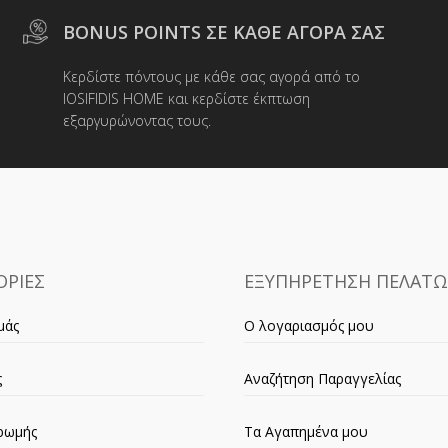
μπορούν
BONUS POINTS ΣΕ ΚΑΘΕ ΑΓΟΡΑ ΣΑΣ
να
επιλεγο
Κερδίστε πόντους με κάθε σας αγορά από το
στη
IOSIFIDIS HOME και κερδίστε έκπτωση
σελίδα
εξαργυρώνοντας τους.
του
προϊόντο
ΡΙΕΣ
ΕΞΥΠΗΡΕΤΗΣΗ ΠΕΛΑΤ
μάς
Ο λογαριασμός μου
ς
Αναζήτηση Παραγγελίας
ρωμής
Τα Αγαπημένα μου