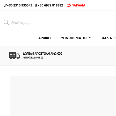
Μετάβαση
+30 2310 935543
+30 6972 818882
ΠΑΡΑΛΙΑ
σε
περιεχόμενο
Products
search
ΑΡΧΙΚΉ
ΥΠΝΟΔΩΜΑΤΙΟ
ΧΑΛΙΑ