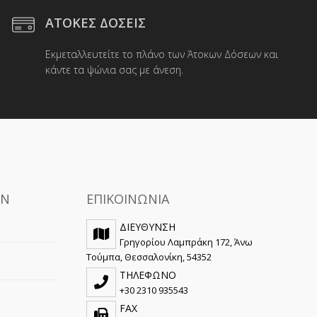
μπορούν
ΑΤΟΚΕΣ ΔΟΣΕΙΣ
να
ύν
επιλεγούν
Εκμεταλλευτείτε το πλάνο των Άτοκων Δόσεων και
στη
κάντε τα ψώνια σας με άνεση.
σελίδα
του
ς
προϊόντος
ΩΝ
ΕΠΙΚΟΙΝΩΝΙΑ
ΔΙΕΥΘΥΝΣΗ
Γρηγορίου Λαμπράκη 172, Άνω
Τούμπα, Θεσσαλονίκη, 54352
ΤΗΛΕΦΩΝΟ
+30 2310 935543
FAX