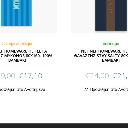
Σύντομα Διαθέσιμο
Διαθέσιμο
EF HOMEWARE ΠΕΤΣΕΤΑ
NEF NEF HOMEWARE Π
Σ MYKONOS 80X160, 100%
ΘΑΛΑΣΣΗΣ STAY SALTY 80X
BAMBAKI
BAMBAKI
Original
Η
Origin
9,00
€
17,10
€
24,00
€
21
price
τρέχουσα
price
was:
τιμή
was:
Αυτό
ροσθήκη στα Αγαπημένα
Προσθήκη στα Αγαπ
€19,00.
είναι:
€24,00
το
€17,10.
προϊόν
έχει
πολλαπλ
παραλλαγ
Οι
επιλογές