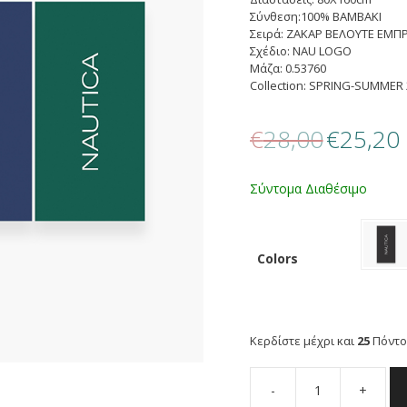
Σύνθεση:100% BAMBAKI
Σειρά: ΖΑΚΑΡ ΒΕΛΟΥΤΕ ΕΜΠ
Σχέδιο: NAU LOGO
Μάζα: 0.53760
Collection: SPRING-SUMMER 
Original
€
28,00
€
25,20
price
τ
was:
τ
€28,00.
ε
Σύντομα Διαθέσιμο
€
Colors
Κερδίστε μέχρι και
25
Πόντο
-
+
NAUTICA