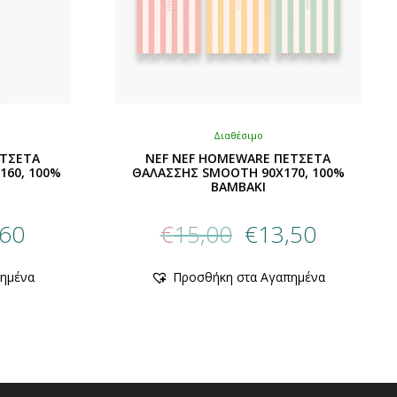
Διαθέσιμο
ΕΤΣΕΤΑ
NEF NEF HOMEWARE ΠΕΤΣΕΤΑ
160, 100%
ΘΑΛΑΣΣΗΣ SMOOTH 90X170, 100%
BAMBAKI
al
Η
Original
Η
,60
€
15,00
€
13,50
τρέχουσα
price
τρέχουσα
τιμή
was:
τιμή
Αυτό
ημένα
Προσθήκη στα Αγαπημένα
.
είναι:
€15,00.
είναι:
το
€21,60.
προϊόν
€13,50.
έχει
ές
πολλαπλές
ές.
παραλλαγές.
Οι
επιλογές