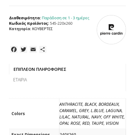
ΒΕΛΟΥΤΕ
ΙΣΠΑΝΙΑΣ
ΥΠΕΡΔΙΠΛΗ
Παράδοση σε 1 - 3 ημέρες
Διαθεσιμότητα:
100%
Κωδικός προϊόντος:
545-220x260
ΑΚΡΥΛΙΚΟ
Κατηγορία:
ΚΟΥΒΕΡΤΕΣ
240x260cm
ποσότητα
F
T
E
Μ
a
w
m
ο
c
i
a
ι
ΕΠΙΠΛΈΟΝ ΠΛΗΡΟΦΟΡΊΕΣ
e
t
i
ρ
b
t
l
α
ΕΤΑΙΡΊΑ
o
e
σ
o
r
τ
k
ε
ANTHRACITE
,
BLACK
,
BORDEAUX
,
ί
CARAMEL
,
GREY
,
L.BLUE
,
LAGUNA
,
Colors
τ
LILAC
,
NATURAL
,
NAVY
,
OFF WHITE
,
ε
OPAL ROSE
,
RED
,
TAUPE
,
VISION
Exact Dimensions
240X260