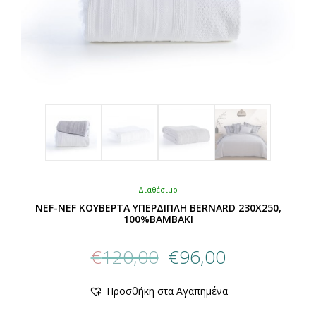
Διαθέσιμο
NEF-NEF ΚΟΥΒΕΡΤΑ ΥΠΕΡΔΙΠΛΗ BERNARD 230X250,
100%BAMBAKI
Original
Η
€
120,00
€
96,00
price
τρέχουσα
was:
τιμή
Αυτό
Προσθήκη στα Αγαπημένα
€120,00.
είναι:
το
προϊόν
€96,00.