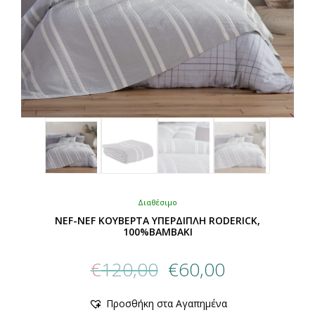
προϊόντος
Διαθέσιμο
NEF-NEF ΚΟΥΒΕΡΤΑ ΥΠΕΡΔΙΠΛΗ RODERICK,
100%BAMBAKI
Original
Η
€
120,00
€
60,00
price
τρέχουσα
was:
τιμή
Αυτό
Προσθήκη στα Αγαπημένα
€120,00.
είναι:
το