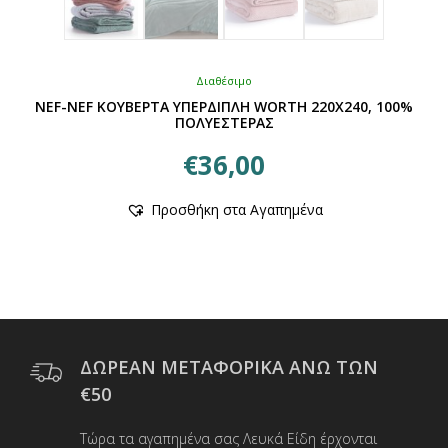
Διαθέσιμο
NEF-NEF ΚΟΥΒΕΡΤΑ ΥΠΕΡΔΙΠΛΗ WORTH 220X240, 100%
ΠΟΛΥΕΣΤΕΡΑΣ
€
36,00
Αυτό
Προσθήκη στα Αγαπημένα
το
προϊόν
έχει
πολλαπλές
παραλλαγές.
Οι
επιλογές
μπορούν
ΔΩΡΕΑΝ ΜΕΤΑΦΟΡΙΚΑ ΑΝΩ ΤΩΝ
να
€50
επιλεγούν
στη
Τώρα τα αγαπημένα σας Λευκά Είδη έρχονται
σελίδα