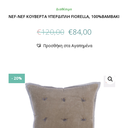
Διαθέσιμο
NEF-NEF ΚΟΥΒΕΡΤΑ ΥΠΕΡΔΙΠΛΗ FIORELLA, 100%BAMBAKI
Original
Η
€
120,00
€
84,00
price
τρέχουσα
was:
τιμή
Αυτό
Προσθήκη στα Αγαπημένα
€120,00.
είναι:
το
προϊόν
€84,00.
έχει
πολλαπλές
παραλλαγές.
Οι
- 20%
επιλογές
μπορούν
να
επιλεγούν
στη
σελίδα
του
προϊόντος