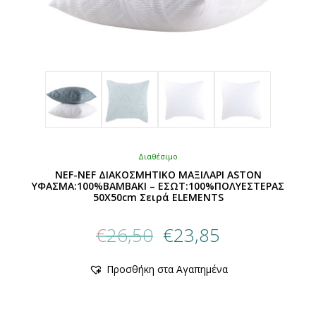
Διαθέσιμο
NEF-NEF ΔΙΑΚΟΣΜΗΤΙΚΟ ΜΑΞΙΛΑΡΙ ASTON
ΥΦΑΣΜΑ:100%ΒΑΜΒΑΚΙ – ΕΣΩΤ:100%ΠΟΛΥΕΣΤΕΡΑΣ
50X50cm Σειρά ELEMENTS
Original
Η
€
26,50
€
23,85
price
τρέχουσα
was:
τιμή
Αυτό
Προσθήκη στα Αγαπημένα
€26,50.
είναι:
το
προϊόν
€23,85.
έχει