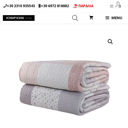
Μετάβαση
+30 2310 935543
+30 6972 818882
ΠΑΡΑΛΙΑ
σε
περιεχόμενο
MENU