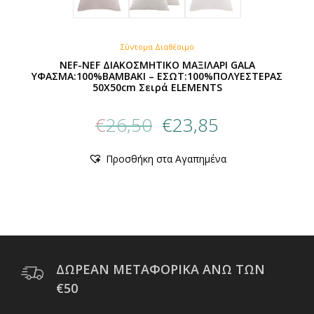
Σύντομα Διαθέσιμο
NEF-NEF ΔΙΑΚΟΣΜΗΤΙΚΟ ΜΑΞΙΛΑΡΙ GALA
ΥΦΑΣΜΑ:100%ΒΑΜΒΑΚΙ – ΕΣΩΤ:100%ΠΟΛΥΕΣΤΕΡΑΣ
50X50cm Σειρά ELEMENTS
Original
Η
€
26,50
€
23,85
price
τρέχουσα
was:
τιμή
Προσθήκη στα Αγαπημένα
€26,50.
είναι:
€23,85.
ΔΩΡΕΑΝ ΜΕΤΑΦΟΡΙΚΑ ΑΝΩ ΤΩΝ
€50