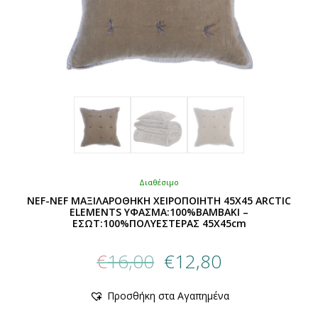
Διαθέσιμο
NEF-NEF ΜΑΞΙΛΑΡΟΘΗΚΗ ΧΕΙΡΟΠΟΙΗΤΗ 45X45 ARCTIC
ELEMENTS ΥΦΑΣΜΑ:100%ΒΑΜΒΑΚΙ –
ΕΣΩΤ:100%ΠΟΛΥΕΣΤΕΡΑΣ 45X45cm
Original
Η
€
16,00
€
12,80
price
τρέχουσα
was:
τιμή
Αυτό
Προσθήκη στα Αγαπημένα
€16,00.
είναι:
το
προϊόν
€12,80.