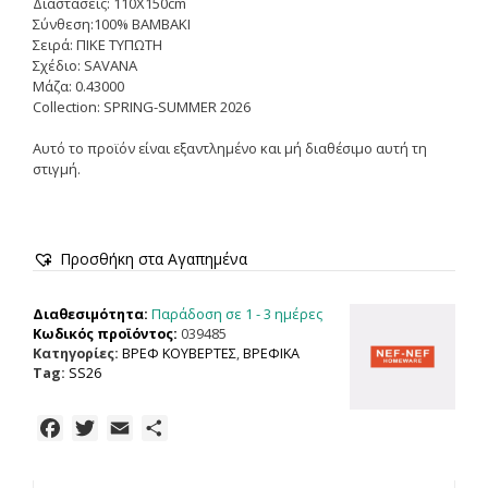
Διαστάσεις: 110X150cm
Σύνθεση:100% BAMBAKI
Σειρά: ΠΙΚΕ ΤΥΠΩΤΗ
Σχέδιο: SAVANA
Μάζα: 0.43000
Collection: SPRING-SUMMER 2026
Αυτό το προϊόν είναι εξαντλημένο και μή διαθέσιμο αυτή τη
στιγμή.
Προσθήκη στα Αγαπημένα
Παράδοση σε 1 - 3 ημέρες
Διαθεσιμότητα:
Κωδικός προϊόντος:
039485
Κατηγορίες:
ΒΡΕΦ ΚΟΥΒΕΡΤΕΣ
,
ΒΡΕΦΙΚΑ
Tag:
SS26
F
T
E
Μ
a
w
m
ο
c
i
a
ι