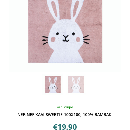
επιλεγούν
στη
σελίδα
του
προϊόντος
Διαθέσιμο
NEF-NEF ΧΑΛΙ SWEETIE 100X100, 100% BAMBAKI
€
19,90