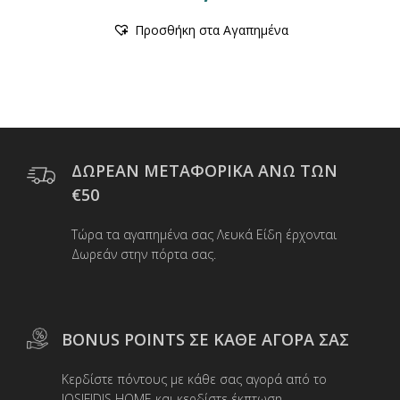
Αυτό
Προσθήκη στα Αγαπημένα
το
προϊόν
έχει
πολλαπλές
παραλλαγές.
Οι
επιλογές
μπορούν
ΔΩΡΕΑΝ ΜΕΤΑΦΟΡΙΚΑ ΑΝΩ ΤΩΝ
να
€50
επιλεγούν
στη
Τώρα τα αγαπημένα σας Λευκά Είδη έρχονται
σελίδα
Δωρεάν στην πόρτα σας.
του
προϊόντος
BONUS POINTS ΣΕ ΚΑΘΕ ΑΓΟΡΑ ΣΑΣ
Κερδίστε πόντους με κάθε σας αγορά από το
IOSIFIDIS HOME και κερδίστε έκπτωση