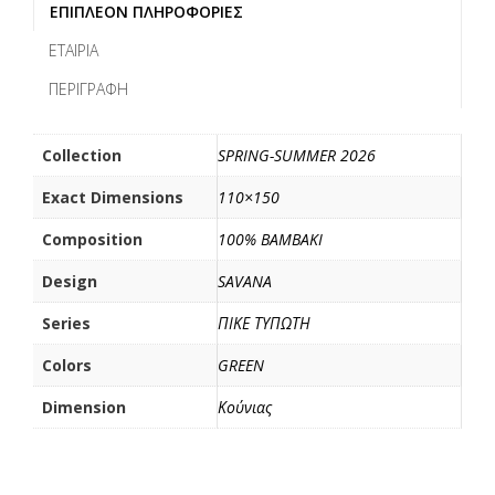
ΕΠΙΠΛΈΟΝ ΠΛΗΡΟΦΟΡΊΕΣ
e
t
i
ρ
b
t
l
α
ΕΤΑΙΡΊΑ
o
e
σ
ΠΕΡΙΓΡΑΦΉ
o
r
τ
k
ε
ί
Collection
SPRING-SUMMER 2026
τ
Exact Dimensions
110×150
ε
Composition
100% BAMBAKI
Design
SAVANA
Series
ΠΙΚΕ ΤΥΠΩΤΗ
Colors
GREEN
Dimension
Κούνιας