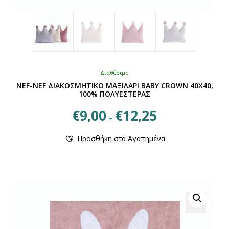
Διαθέσιμο
NEF-NEF ΔΙΑΚΟΣΜΗΤΙΚΟ ΜΑΞΙΛΑΡΙ ΒΑΒΥ CROWN 40X40,
100% ΠΟΛΥΕΣΤΕΡΑΣ
Price
€
9,00
€
12,25
–
range:
Αυτό
€9,00
Προσθήκη στα Αγαπημένα
το
through
προϊόν
€12,25
έχει
πολλαπλές
παραλλαγές.
Οι
επιλογές
μπορούν
να