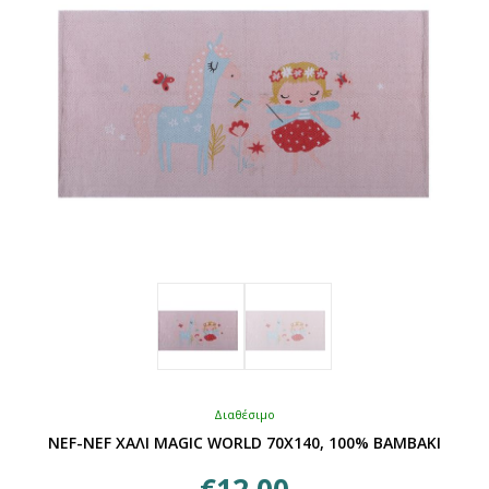
να
επιλεγούν
στη
σελίδα
του
προϊόντος
Διαθέσιμο
NEF-NEF ΧΑΛΙ MAGIC WORLD 70Χ140, 100% BAMBAKI
€
12,00