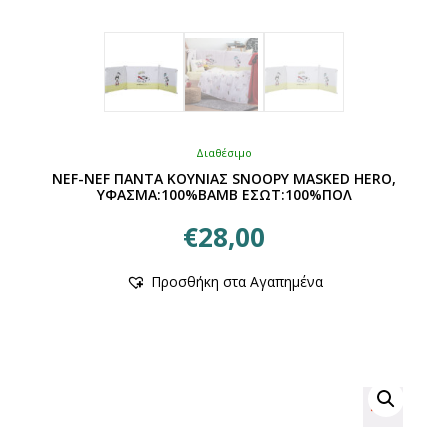
Διαθέσιμο
NEF-NEF ΠΑΝΤΑ ΚΟΥΝΙΑΣ SNOOPY MASKED HERO,
ΥΦΑΣΜΑ:100%BAMB ΕΣΩΤ:100%ΠΟΛ
€
28,00
Αυτό
Προσθήκη στα Αγαπημένα
το
προϊόν
έχει
πολλαπλές
παραλλαγές.
Οι
επιλογές
μπορούν